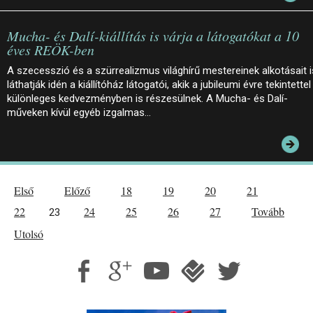
Mucha- és Dalí-kiállítás is várja a látogatókat a 10
éves REÖK-ben
A szecesszió és a szürrealizmus világhírű mestereinek alkotásait i
láthatják idén a kiállítóház látogatói, akik a jubileumi évre tekintettel
különleges kedvezményben is részesülnek. A Mucha- és Dalí-
műveken kívül egyéb izgalmas…
Első
Előző
18
19
20
21
22
24
25
26
27
Tovább
23
Utolsó