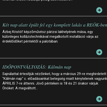
Két nap alatt épült fel egy komplett lakás a REÖK-be
Ázbej Kristóf képzőművész párizsi lakhelyének mása, egy
különleges kollázstechnikával megalkotott installáció várja az
érdeklődőket péntektől a palotában.
IDŐPONTVÁLTOZÁS: Kálmán nap
Sajnálattal értesítjük nézőinket, hogy a március 29-re meghirdetett
"Kálmán nap" c. előadásainkat betegség miatt kénytelenek vagyunk
ÁPRILIS 7-re áttenni. Jövő pénteken is 18 és 21 órakor várjuk
Önöket. A megváltott…