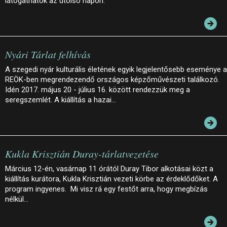
látogathatók az utolsó napon.
Nyári Tárlat felhívás
A szegedi nyár kulturális életének egyik legjelentősebb eseménye a
REÖK-ben megrendezendő országos képzőművészeti találkozó.
Idén 2017. május 20 - július 16. között rendezzük meg a
seregszemlét. A kiállítás a hazai…
Kukla Krisztián Duray-tárlatvezetése
Március 12-én, vasárnap 11 órától Duray Tibor alkotásai közt a
kiállítás kurátora, Kukla Krisztián vezeti körbe az érdeklődőket. A
program ingyenes. Mi visz rá egy festőt arra, hogy megbízás
nélkül…