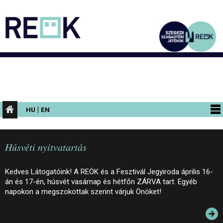
|
HU
EN
PROGRAMOK
Húsvéti nyitvatartás
KIÁLLÍTÁSOK
AZ ÉPÜLET
Kedves Látogatóink! A REÖK és a Fesztivál Jegyiroda április 16-
án és 17-én, húsvét vasárnap és hétfőn ZÁRVA tart. Egyéb
INFORMÁCIÓK
napokon a megszokottak szerint várjuk Önöket!
KONFERENCIA