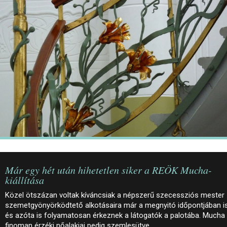
JEGYEK
ELÉRHETŐSÉG
PALOTASÉTÁK ÉS VEZETÉSEK
KÖZÉRDEKŰ ADATOK
Már egy hét után hihetetlen siker a REÖK Mucha-
kiállítása
Közel ötszázan voltak kíváncsiak a népszerű szecessziós mester
szemetgyönyörködtető alkotásaira már a megnyitó időpontjában is
és azóta is folyamatosan érkeznek a látogatók a palotába. Mucha
finoman érzéki nőalakjai pedig szemlesütve…