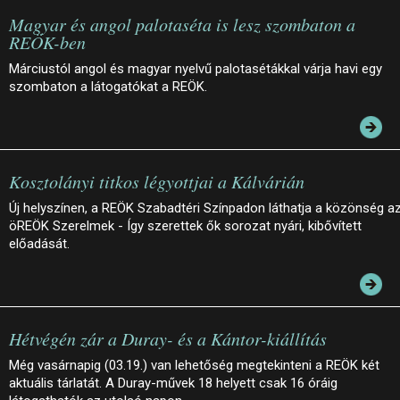
Magyar és angol palotaséta is lesz szombaton a
REÖK-ben
Márciustól angol és magyar nyelvű palotasétákkal várja havi egy
szombaton a látogatókat a REÖK.
Kosztolányi titkos légyottjai a Kálvárián
Új helyszínen, a REÖK Szabadtéri Színpadon láthatja a közönség a
öREÖK Szerelmek - Így szerettek ők sorozat nyári, kibővített
előadását.
Hétvégén zár a Duray- és a Kántor-kiállítás
Még vasárnapig (03.19.) van lehetőség megtekinteni a REÖK két
aktuális tárlatát. A Duray-művek 18 helyett csak 16 óráig