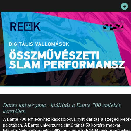
JEGYEK
ELÉRHETŐSÉG
PALOTASÉTÁK ÉS VEZETÉSEK
KÖZÉRDEKŰ ADATOK
Dante univerzuma - kiállítás a Dante 700 emlékév
keretében
A Dante 700 emlékévhez kapcsolódva nyílt kiállítás a szegedi Reök
palotában. A Dante univerzuma című tárlat 50 kortárs magyar
képzőművész alkotásával állít emléket a költőóriásnak. A műveket