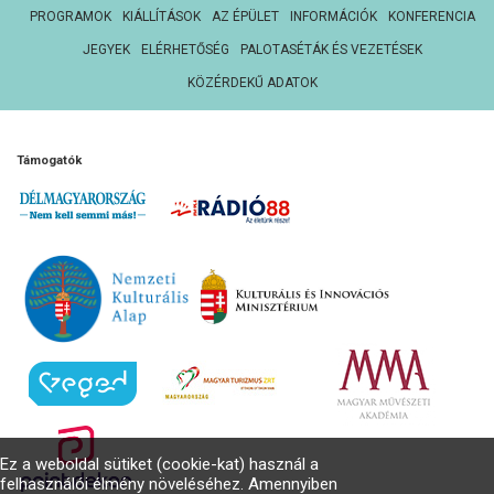
PROGRAMOK
KIÁLLÍTÁSOK
AZ ÉPÜLET
INFORMÁCIÓK
KONFERENCIA
JEGYEK
ELÉRHETŐSÉG
PALOTASÉTÁK ÉS VEZETÉSEK
KÖZÉRDEKŰ ADATOK
Támogatók
Ez a weboldal sütiket (cookie-kat) használ a
felhasználói élmény növeléséhez. Amennyiben