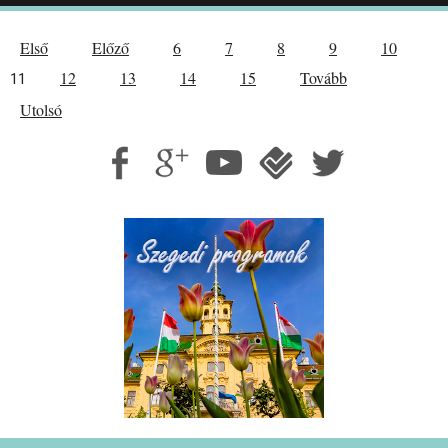
Első
Előző
6
7
8
9
10
12
13
14
15
Tovább
11
Utolsó