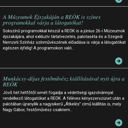
A Múzeumok Éjszakáján a REÖK is színes
programokkal várja a látogatókat!
Sokszínű programokkal készül a REÖK is a június 26-i Múzeumok
éjszakájára, ahol exkluzív tárlatvezetés, palotaséta és a Szegedi
Nemzeti Színház színművészének előadása is várja a látogatókat
egészen éjfélig! A programokon való…
Munkácsy-díjas festőművész kiállításával nyit újra a
REÖK
Jövő hét hétfőtől ismét fogadja a védettségi igazolvánnyal
rendelkező látogatókat a REÖK. A féléves kényszerszünet után a
palotában újranyílik a nagysikerű „Átkelés” című kiállítás is, mely
Nagy Gábor, festőművész csaknem…