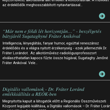
az érdeklődők meghosszabbított nyitavtartással…
“Már nem e földi lét horizontján…” - beszélgetés
bátyjáról Sugataghyné Fráter Anikóval
Intelligencia, lényeglátás, fanyar humor, egyúttal reneszánsz
érdeklődés és a világra nyitott érzékenység - ezek jellemezték Dr.
Fráter Lorándot. Az alkotóművész-radiológusprofesszort
elválaszthatatlan kapocs fűzte össze húgával, Sugataghy Jenőné
Fráter Anikóval. Vele…
Digitális vallomások - Dr. Fráter Loránd
emlékkiállítás a REÖK-ben
Megnyitotta kapuit a látogatók előtt a Regionális Összművészeti
Központ legújabb kiállítása, a Digitális vallomások – Dr. Fráter Lorá