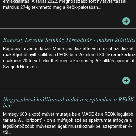
emlékkiállítás. A tárlat 2022. meghosszabbított nyitavtartással
március 27-ig tekinthető meg a Reök-palotában.…
Bagossy Levente Színház Térhódítás - makett kiállítás
Bagossy Levente Jászai Mari-díjas díszlettervező színházi díszlet
makettjeiből nyílt kiállítás a REÖK-ben. Az elmúlt 30 év remekei köz
csaknem 20 tervet tekinthet meg a közönség. A kiállítás apropóját
Szegedi Nemzeti…
Nagyszabású kiállítással indul a szeptember a REÖK-
ben
Mintegy 600 alkotó művét mutatja be a MAOE és a REÖK legújabb
tárlata. A „Horizont” - on a műfajok széles spektrumát átfogva a
legkülönbözőbb művészeti ágak mutatkoznak be, szeptember 4-
től…