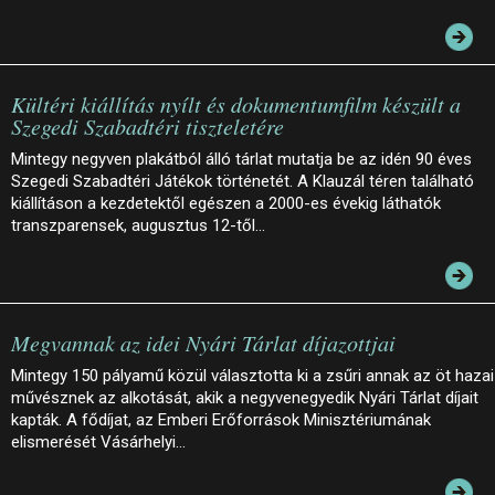
Kültéri kiállítás nyílt és dokumentumfilm készült a
Szegedi Szabadtéri tiszteletére
Mintegy negyven plakátból álló tárlat mutatja be az idén 90 éves
Szegedi Szabadtéri Játékok történetét. A Klauzál téren található
kiállításon a kezdetektől egészen a 2000-es évekig láthatók
transzparensek, augusztus 12-től…
Megvannak az idei Nyári Tárlat díjazottjai
Mintegy 150 pályamű közül választotta ki a zsűri annak az öt hazai
művésznek az alkotását, akik a negyvenegyedik Nyári Tárlat díjait
kapták. A fődíjat, az Emberi Erőforrások Minisztériumának
elismerését Vásárhelyi…