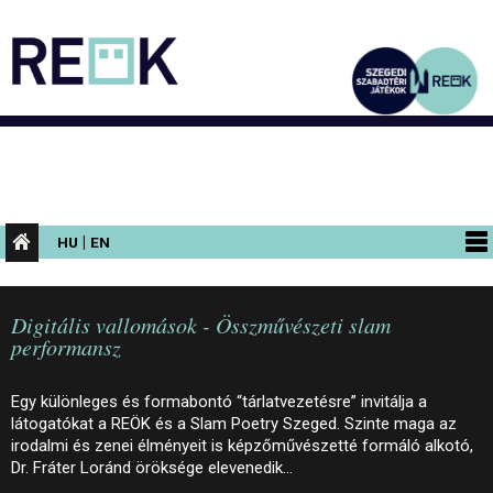
|
HU
EN
PROGRAMOK
Digitális vallomások - Összművészeti slam
KIÁLLÍTÁSOK
performansz
AZ ÉPÜLET
Egy különleges és formabontó “tárlatvezetésre” invitálja a
INFORMÁCIÓK
látogatókat a REÖK és a Slam Poetry Szeged. Szinte maga az
irodalmi és zenei élményeit is képzőművészetté formáló alkotó,
KONFERENCIA
Dr. Fráter Loránd öröksége elevenedik…