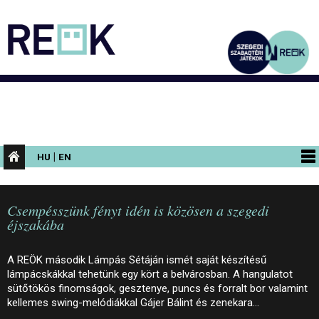
|
HU
EN
PROGRAMOK
Csempésszünk fényt idén is közösen a szegedi
KIÁLLÍTÁSOK
éjszakába
AZ ÉPÜLET
A REÖK második Lámpás Sétáján ismét saját készítésű
INFORMÁCIÓK
lámpácskákkal tehetünk egy kört a belvárosban. A hangulatot
sütőtökös finomságok, gesztenye, puncs és forralt bor valamint
KONFERENCIA
kellemes swing-melódiákkal Gájer Bálint és zenekara…