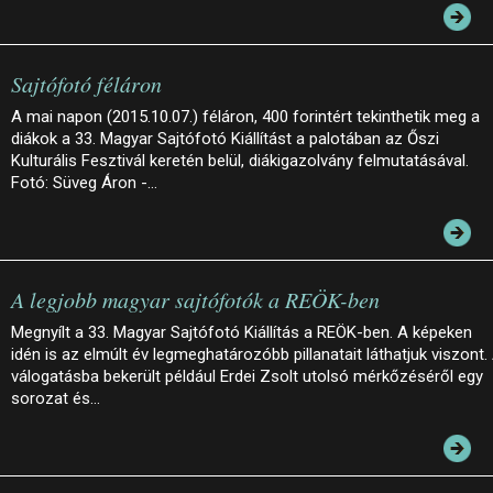
Sajtófotó féláron
A mai napon (2015.10.07.) féláron, 400 forintért tekinthetik meg a
diákok a 33. Magyar Sajtófotó Kiállítást a palotában az Őszi
Kulturális Fesztivál keretén belül, diákigazolvány felmutatásával.
Fotó: Süveg Áron -…
A legjobb magyar sajtófotók a REÖK-ben
Megnyílt a 33. Magyar Sajtófotó Kiállítás a REÖK-ben. A képeken
idén is az elmúlt év legmeghatározóbb pillanatait láthatjuk viszont.
válogatásba bekerült például Erdei Zsolt utolsó mérkőzéséről egy
sorozat és…