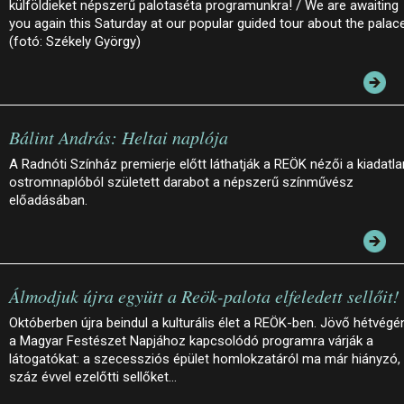
külföldieket népszerű palotaséta programunkra! / We are awaiting
you again this Saturday at our popular guided tour about the palac
(fotó: Székely György)
Bálint András: Heltai naplója
A Radnóti Színház premierje előtt láthatják a REÖK nézői a kiadatla
ostromnaplóból született darabot a népszerű színművész
előadásában.
Álmodjuk újra együtt a Reök-palota elfeledett sellőit!
Októberben újra beindul a kulturális élet a REÖK-ben. Jövő hétvégé
a Magyar Festészet Napjához kapcsolódó programra várják a
látogatókat: a szecessziós épület homlokzatáról ma már hiányzó,
száz évvel ezelőtti sellőket…