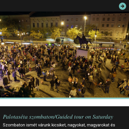
JEGYEK
ELÉRHETŐSÉG
PALOTASÉTÁK ÉS VEZETÉSEK
KÖZÉRDEKŰ ADATOK
Palotaséta szombaton/Guided tour on Saturday
Szombaton ismét várunk kicsiket, nagyokat, magyarokat és