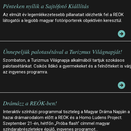
Pénteken nyílik a Sajtófotó Kiállítás
Az elmúlt év legemlékezetesebb pillanatait idézhetik fel a REÖK
látogatói a legjobb magyar fotóriporterek objektívén keresztül.
Ünnepeljük palotasétával a Turizmus Világnapját!
Szombaton, a Turizmus Világnapja alkalmából tartjuk szokásos
palotasétánkat. Csikós Ildikó a gyermekeket és a felnőtteket is vár
az ingyenes programra.
Drámázz a REÖK-ben!
Interaktív színházi programmal tiszteleg a Magyar Dráma Napján a
hazai drámairodalom előtt a REÖK és a Homo Ludens Project.
Szeptember 21-én, hétfőn „Próba flash” címmel magyar
színdarabrészletekre épülő, ingyenes programot…