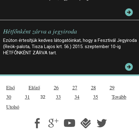
Hétfőnként zárva a jegyiroda
Ezúton értesítjük kedves látogatóinkat, hogy a Fesztivál Jegyiroda
(Reök-palota, Tisza Lajos krt. 56.) 2015. szeptember 10-ig
HÉTFŐNKÉNT ZÁRVA tart.
Első
Előző
26
27
28
29
30
31
33
34
35
Tovább
32
Utolsó