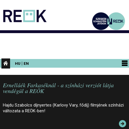
|
HU
EN
PROGRAMOK
Ernelláék Farkaséknál - a színházi verziót látja
KIÁLLÍTÁSOK
vendégül a REÖK
AZ ÉPÜLET
Hajdu Szabolcs díjnyertes (Karlovy Vary, fődíj) filmjének színházi
INFORMÁCIÓK
változata a REÖK-ben!
KONFERENCIA