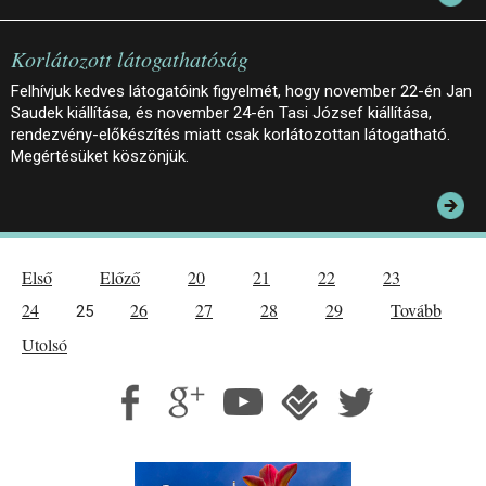
Korlátozott látogathatóság
Felhívjuk kedves látogatóink figyelmét, hogy november 22-én Jan
Saudek kiállítása, és november 24-én Tasi József kiállítása,
rendezvény-előkészítés miatt csak korlátozottan látogatható.
Megértésüket köszönjük.
Első
Előző
20
21
22
23
24
26
27
28
29
Tovább
25
Utolsó