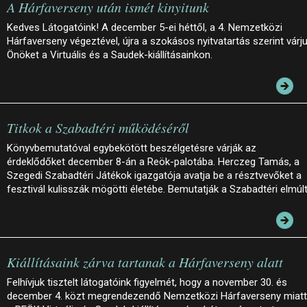
A Hárfaverseny után ismét kinyitunk
Kedves Látogatóink! A december 5-ei héttől, a 4. Nemzetközi
Hárfaverseny végeztével, újra a szokásos nyitvatartás szerint várj
Önöket a Virtuális és a Saudek-kiállításainkon.
Titkok a Szabadtéri működéséről
Könyvbemutatóval egybekötött beszélgetésre várják az
érdeklődőket december 8-án a Reök-palotába. Herczeg Tamás, a
Szegedi Szabadtéri Játékok igazgatója avatja be a résztvevőket a
fesztivál kulisszák mögötti életébe. Bemutatják a Szabadtéri elmúl
Kiállításaink zárva tartanak a Hárfaverseny alatt
Felhívjuk tisztelt látogatóink figyelmét, hogy a november 30. és
december 4. közt megrendezendő Nemzetközi Hárfaverseny miatt