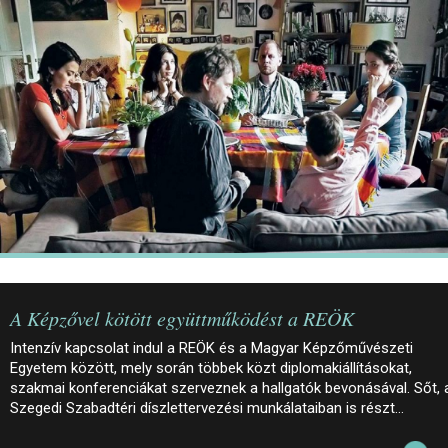
JEGYEK
ELÉRHETŐSÉG
PALOTASÉTÁK ÉS VEZETÉSEK
KÖZÉRDEKŰ ADATOK
A Képzővel kötött együttműködést a REÖK
Intenzív kapcsolat indul a REÖK és a Magyar Képzőművészeti
Egyetem között, mely során többek közt diplomakiállításokat,
szakmai konferenciákat szerveznek a hallgatók bevonásával. Sőt, 
Szegedi Szabadtéri díszlettervezési munkálataiban is részt…