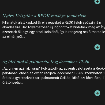
Nyáry Krisztián a REÖK vendége januárban
Pillanatok alatt kapkodják el a jegyeket a REÖK felolvasószínházi
előadásaira. Bár folyamatosan új időpontokat hirdetnek meg az Íg
szerettek ők egy-egy produkciójából, így is rengeteg néző marad le
az élményről.…
Az idei utolsó palotaséta lesz december 17-én
„Az ünnep azé, aki várja." Folytatódik az adventi palotaséta a Reök-
palotában: ebben az évben utoljára, december 17-én, szombaton 
órától a gyerekeknek tart palotasétát Csikós Ildikó ezt követően, 1
órától pedig…