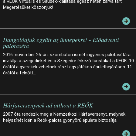
a REÖK Virtuális és Saudek-kiállítása egész héten zárva tart.
Megértésüket köszönjük!
Hangolódjuk együtt az ünnepekre! - Előadventi
palotaséta
2016. november 26-án, szombaton ismét ingyenes palotasétára
invitálja a szegedieket és a Szegedre érkező turistákat a REÖK. 10
órától a gyerekek vehetnek részt egy játékos épületbejáráson. 11
órától a felnőtt…
Hárfaversenynek ad otthont a REÖK
2007 óta rendezik meg a Nemzetközi Hárfaversenyt, melynek
helyszínét idén a Reök-palota gyönyörű épülete biztosítja.