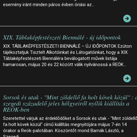
esemény iránt minden páros évben óriási az…
XIX. Táblaképfestészeti Biennálé - új időpontok
XIX. TÁBLAKÉPFESTÉSZETI BIENNÁLÉ – ÚJ IDŐPONTOK Ezúton
tájékoztatjuk Tisztelt Alkotóinkat és Látogatóinkat, hogy a XIX.
Táblaképfestészeti Biennáléra beválogatott művek listája
hamarosan, május 20 és 22 között válik nyilvánossá a REÖK…
Sorsok és utak - "Mint zöldellő fa holt kövek közül" : 
szegedi századelő jeles hölgyeiről nyílik kiállítás a
REÖK-ben
Szeretettel várjuk az érdeklődőket a Sorsok és utak - "Mint zöldell
fa holt kövek közül" című kiállítás megnyitójára május 7-én 14
órakor a Reök-palotában. Köszöntőt mond Barnák László, a
Szegedi…