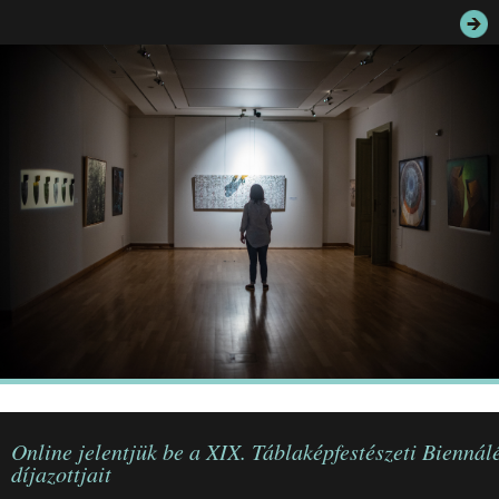
JEGYEK
ELÉRHETŐSÉG
PALOTASÉTÁK ÉS VEZETÉSEK
KÖZÉRDEKŰ ADATOK
Online jelentjük be a XIX. Táblaképfestészeti Biennál
díjazottjait