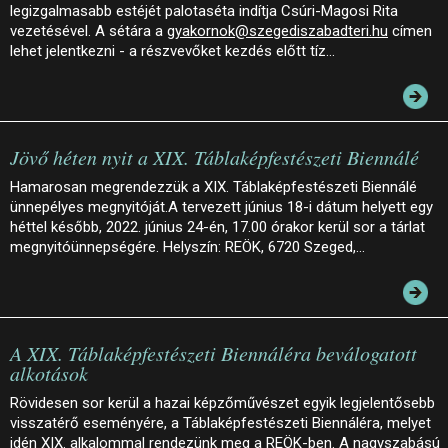
legizgalmasabb estéjét palotaséta indítja Csúri-Magosi Rita
vezetésével. A sétára a
gyakornok@szegediszabadteri.hu
címen
lehet jelentkezni - a részvevőket kezdés előtt tíz…
Jövő héten nyit a XIX. Táblaképfestészeti Biennálé
Hamarosan megrendezzük a XIX. Táblaképfestészeti Biennálé
ünnepélyes megnyitóját.A tervezett június 18-i dátum helyett egy
héttel később, 2022. június 24-én, 17.00 órakor kerül sor a tárlat
megnyitóünnepségére. Helyszín: REÖK, 6720 Szeged,…
A XIX. Táblaképfestészeti Biennáléra beválogatott
alkotások
Rövidesen sor kerül a hazai képzőművészet egyik legjelentősebb
visszatérő eseményére, a Táblaképfestészeti Biennáléra, melyet
idén XIX. alkalommal rendezünk meg a REÖK-ben. A nagyszabású