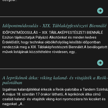
Időpontmódosulás - XIX. Táblaképfestészeti Biennálé
IDŐPONTMÓDOSULÁS – XIX. TÁBLAKÉPFESTÉSZETI BIENNÁLÉ
Ezúton tájékoztatjuk Pályázó Alkotóinkat és minden kedves
Érdeklődőt, hogy technikai okbólkifolyólag későbbi időpontban
rendezzük meg a XIX. Táblaképfestészeti Biennálét.A beválogatott
művek listájának közzétételére rövidesen, egy…
A leprikónok átka: viking kaland- és vitajáték a Reök-
palotában
Izgalmas kalandjátékkal érkezik a Reök-palotába a Tandem Színhá
A május 18. szerdán 17 órakor látható, A leprikónok átka című
családi kaland- és vitajáték viking-kori nyomozásra hív kicsiket és
nagyokat. „A…