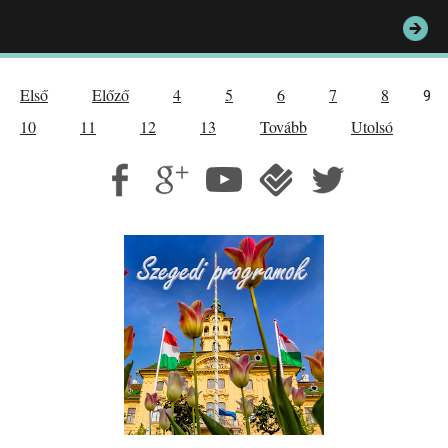
Első
Előző
4
5
6
7
8
9
10
11
12
13
Tovább
Utolsó