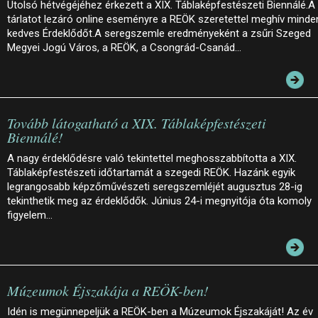
Utolsó hétvégéjéhez érkezett a XIX. Táblaképfestészeti Biennálé.A
tárlatot lezáró online eseményre a REÖK szeretettel meghív minde
kedves Érdeklődőt.A seregszemle eredményeként a zsűri Szeged
Megyei Jogú Város, a REÖK, a Csongrád-Csanád…
Tovább látogatható a XIX. Táblaképfestészeti
Biennálé!
A nagy érdeklődésre való tekintettel meghosszabbította a XIX.
Táblaképfestészeti időtartamát a szegedi REÖK. Hazánk egyik
legrangosabb képzőművészeti seregszemléjét augusztus 28-ig
tekinthetik meg az érdeklődők. Június 24-i megnyitója óta komoly
figyelem…
Múzeumok Éjszakája a REÖK-ben!
Idén is megünnepeljük a REÖK-ben a Múzeumok Éjszakáját! Az év