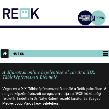
|
HU
EN
PROGRAMOK
A díjazottak online bejelentésével zárult a XIX.
KIÁLLÍTÁSOK
Táblaképfestészeti Biennálé
AZ ÉPÜLET
Véget ért a XIX. Táblaképfestészeti Biennálé a Reök-palotában. A
INFORMÁCIÓK
rangos képzőművészeti seregszemle díjait a REÖK közösségi
felületén hirdette ki Dr. Nátyi Róbert vezető kurátor és Szeged
KONFERENCIA
Megyei Jogú Város képviseletében…