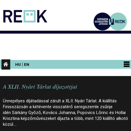
|
HU
EN
PROGRAMOK
A XLII. Nyári Tárlat díjazottjai
KIÁLLÍTÁSOK
AZ ÉPÜLET
Ünnepélyes díjátadással zárult a XLII. Nyári Tárlat. A kiállítás
Finisszázsán a kétévente visszatérő seregszemle zsűrije
INFORMÁCIÓK
idén Sárkány Győző, Kovács Johanna, Popovics Lőrinc és Hollai
Krisztina képzőművészeket díjazta a több, mint 120 kiállító alkotó
KONFERENCIA
közül.…