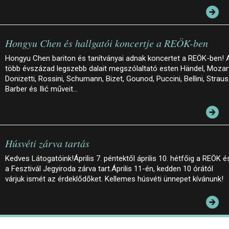
Hongyu Chen és hallgatói koncertje a REÖK-ben
Hongyu Chen bariton és tanítványai adnak koncertet a REÖK-ben! 
több évszázad legszebb dalait megszólaltató esten Händel, Mozar
Donizetti, Rossini, Schumann, Bizet, Gounod, Puccini, Bellini, Straus
Barber és Ilić műveit…
Húsvéti zárva tartás
Kedves Látogatóink!Április 7. péntektől április 10. hétfőig a REÖK é
a Fesztivál Jegyiroda zárva tart.Április 11-én, kedden 10 órától
várjuk ismét az érdeklődőket. Kellemes húsvéti ünnepet kívánunk!