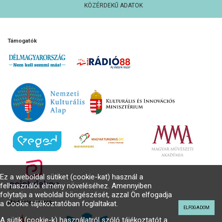
KÖZÉRDEKŰ ADATOK
Támogatók
Ez a weboldal sütiket (cookie-kat) használ a
felhasználói élmény növeléséhez. Amennyiben
folytatja a weboldal böngészését, azzal Ön elfogadja
a Cookie tájékoztatóban foglaltakat.
Médiatámogatók
ELFOGADOM
A sütik (cookie-k) használatról szóló tájékoztatót a