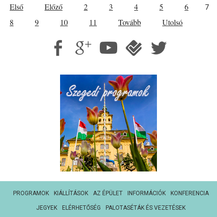
Első
Előző
2
3
4
5
6
7
8
9
10
11
Tovább
Utolsó
PROGRAMOK
KIÁLLÍTÁSOK
AZ ÉPÜLET
INFORMÁCIÓK
KONFERENCIA
JEGYEK
ELÉRHETŐSÉG
PALOTASÉTÁK ÉS VEZETÉSEK