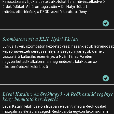
Finisszázsra várjuk a tisztelt alkotókat és a művészetkedvelő
érdeklődőket. A háromtagú zsűri – Dr. Nátyi Róbert
művészettörténész, a REÖK vezető kurátora, Rényi…
Szombaton nyit a XLII. Nyári Tárlat!
Június 17-én, szombaton kezdetét veszi hazánk egyik legrangosa
képzőművészeti seregszemléje, a szegedi nyár egyik kiemelt
visszatérő kulturális eseménye, a Nyári Tárlat. Az idén
negyvenkettedik alkalommal megrendezett találkozón az
alkotóművészet különböző…
Lévai Katalin: Az örökhagyó - A Reök család regénye 
könyvbemutató beszélgetés
Lévai Katalin lebilincselő stílusban eleveníti meg a Reök család
mozgalmas életét, a szegedi Reök-palota egykori lakóinak nem