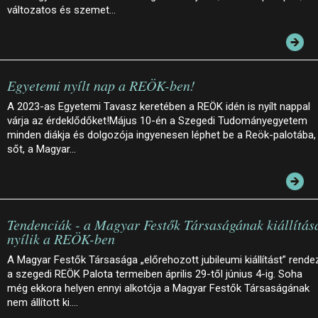
változatos és szemet…
Egyetemi nyílt nap a REÖK-ben!
A 2023-as Egyetemi Tavasz keretében a REÖK idén is nyílt nappal
várja az érdeklődőket!Május 10-én a Szegedi Tudományegyetem
minden diákja és dolgozója ingyenesen léphet be a Reök-palotába,
sőt, a Magyar…
Tendenciák - a Magyar Festők Társaságának kiállítás
nyílik a REÖK-ben
A Magyar Festők Társasága „előrehozott jubileumi kiállítást” rende
a szegedi REÖK Palota termeiben április 29-től június 4-ig. Soha
még ekkora helyen ennyi alkotója a Magyar Festők Társaságának
nem állított ki.…