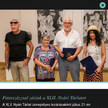
JEGYEK
ELÉRHETŐSÉG
PALOTASÉTÁK ÉS VEZETÉSEK
KÖZÉRDEKŰ ADATOK
Finisszázzsal zárjuk a XLII. Nyári Tárlatot
A XLII. Nyári Tárlat ünnepélyes lezárásaként július 21-én