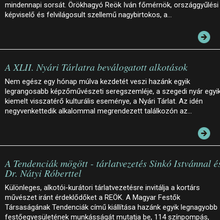
mindennapi sorsát. Örökhagyó Reök Iván főmérnök, országgyűlési
képviselő és felvilágosult szellemű nagybirtokos, a…
A XLII. Nyári Tárlatra beválogatott alkotások
Nem egész egy hónap múlva kezdetét veszi hazánk egyik
legrangosabb képzőművészeti seregszemléje, a szegedi nyár egyi
kiemelt visszatérő kulturális eseménye, a Nyári Tárlat. Az idén
negyvenkettedik alkalommal megrendezett találkozón az…
A Tendenciák mögött - tárlatvezetés Sinkó Istvánnal é
Dr. Nátyi Róberttel
Különleges, alkotói-kurátori tárlatvezetésre invitálja a kortárs
művészet iránt érdeklődőket a REÖK. A Magyar Festők
Társaságának Tendenciák című kiállítása hazánk egyik legnagyobb
festőegyesületének munkásságát mutatja be, 114 színpompás,