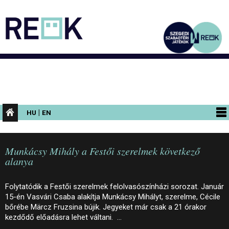
|
HU
EN
PROGRAMOK
Munkácsy Mihály a Festői szerelmek következő
KIÁLLÍTÁSOK
alanya
AZ ÉPÜLET
Folytatódik a Festői szerelmek felolvasószínházi sorozat. Január
INFORMÁCIÓK
15-én Vasvári Csaba alakítja Munkácsy Mihályt, szerelme, Cécile
bőrébe Märcz Fruzsina bújik. Jegyeket már csak a 21 órakor
KONFERENCIA
kezdődő előadásra lehet váltani. …