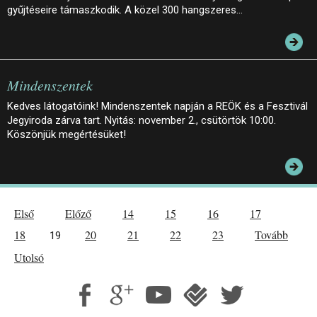
gyűjtéseire támaszkodik. A közel 300 hangszeres…
Mindenszentek
Kedves látogatóink! Mindenszentek napján a REÖK és a Fesztivál
Jegyiroda zárva tart. Nyitás: november 2., csütörtök 10:00.
Köszönjük megértésüket!
Első
Előző
14
15
16
17
18
20
21
22
23
Tovább
19
Utolsó