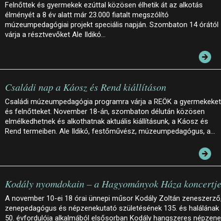
Felnőttek és gyermekek ezúttal közösen élhetik át az alkotás
élményét a 8 év alatt már 23.000 fiatalt megszólító
múzeumpedagógiai projekt speciális napján. Szombaton 14 órától
várja a résztvevőket Ale Ildikó…
Családi nap a Káosz és Rend kiállításon
Családi múzeumpedagógia programra várja a REÖK a gyermekeket
és felnőtteket. November 18-án, szombaton délután közösen
elmélkedhetnek és alkothatnak aktuális kiállításunk, a Káosz és
Rend termeiben. Ale Ildikó, festőművész, múzeumpedagógus, a…
Kodály nyomdokain – a Hagyományok Háza koncertj
A november 10-ei 18 órai ünnepi műsor Kodály Zoltán zeneszerző
zenepedagógus és népzenekutató születésének 135. és halálának
50. évfordulója alkalmából elsősorban Kodály hangszeres népzene