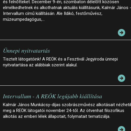
és felnőtteket. December 9-én, szombaton délelőtt közösen
elmélkedhetnek és alkothatnak aktuális kiállításunk, Kalmár János 
Intervallum című kiállításán. Ale Ildikó, festőművész,
múzeumpedagógus,…
Ünnepi nyitvatartás
Tisztelt látogatóink! A REÖK és a Fesztivál Jegyiroda ünnepi
nyitvatartása az alábbiak szerint alakul.
Intervallum - A REÖK legújabb kiállítása
Kalmár János Munkácsy-díjas szobrászművész alkotásait nézheti
meg a REÖK látogatói november 24-től. Az ötvenhat filozofikus
alkotás az emberi lélek állapotait, folymatait tematizálja.