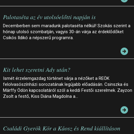
Palotaséta az év utolsóelőtti napján is
Decemberben sem maradunk palotaséta nélkül! Szokás szerint a
hónap utolsó szombatján, vagyis 30-án várja az érdeklődőket
Csikós Ildikó a népszerű programra.
Kit lehet szeretni Ady után?
Ismét érzelemgazdag történet várja a nézőket a REÖK
felolvasószínházi sorozatának legújabb előadásán. Csinszka és
Márffy Ödön kapcsolatáról szól a keddi Festői szerelmek. Zayzon
Zsolt a festő, Kiss Diána Magdolna a…
Családi Gyerök Kör a Káosz és Rend kiállításon