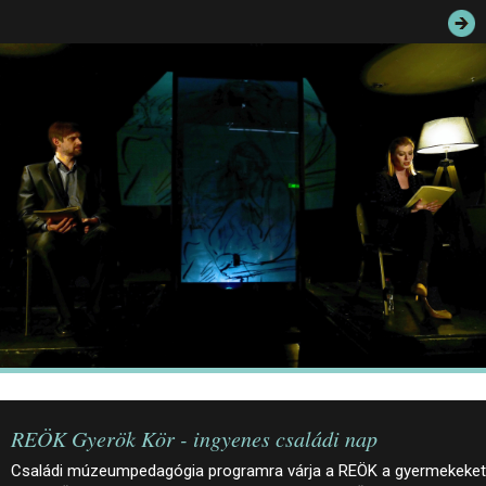
JEGYEK
ELÉRHETŐSÉG
PALOTASÉTÁK ÉS VEZETÉSEK
KÖZÉRDEKŰ ADATOK
REÖK Gyerök Kör - ingyenes családi nap
Családi múzeumpedagógia programra várja a REÖK a gyermekeket