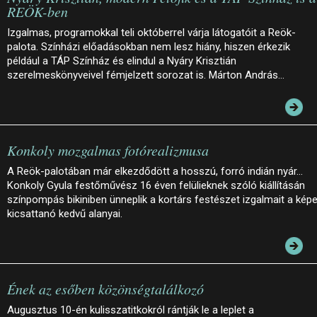
REÖK-ben
Izgalmas, programokkal teli októberrel várja látogatóit a Reök-
palota. Színházi előadásokban nem lesz hiány, hiszen érkezik
például a TÁP Színház és elindul a Nyáry Krisztián
szerelmeskönyveivel fémjelzett sorozat is. Márton András…
Konkoly mozgalmas fotórealizmusa
A Reök-palotában már elkezdődött a hosszú, forró indián nyár…
Konkoly Gyula festőművész 16 éven felülieknek szóló kiállításán
színpompás bikiniben ünneplik a kortárs festészet izgalmait a kép
kicsattanó kedvű alanyai.
Ének az esőben közönségtalálkozó
Augusztus 10-én kulisszatitkokról rántják le a leplet a