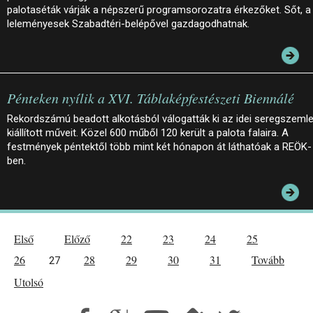
palotaséták várják a népszerű programsorozatra érkezőket. Sőt, a
leleményesek Szabadtéri-belépővel gazdagodhatnak.
Pénteken nyílik a XVI. Táblaképfestészeti Biennálé
Rekordszámú beadott alkotásból válogatták ki az idei seregszeml
kiállított műveit. Közel 600 műből 120 került a palota falaira. A
festmények péntektől több mint két hónapon át láthatóak a REÖK-
ben.
Első
Előző
22
23
24
25
26
28
29
30
31
Tovább
27
Utolsó