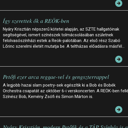
Így szerettek ők a REÖK-ben
Nyáry Krisztián népszerű kötetei alapján, az SZTE hallgatóinak
segítségével, ismert színészek tolmácsolásában születnek
felolvasószínházi estek a Reök-palotában. Az első rész Szabó
Lőrinc szerelmi életét mutatja be. A teltházas előadásra másfél…
Petőfi ezer arca reggae-vel és gengszterrappel
A legjobb hazai slam poetry-sek egészítik ki a Bob és Bobék
Orchestra csapatát az október 6-i verskoncerten. A REÖK-ben fell
Színész Bob, Kemény Zsófi és Simon Márton is.
Nyáry Krisztián, modern Petőfik és a TÁP Színház is a