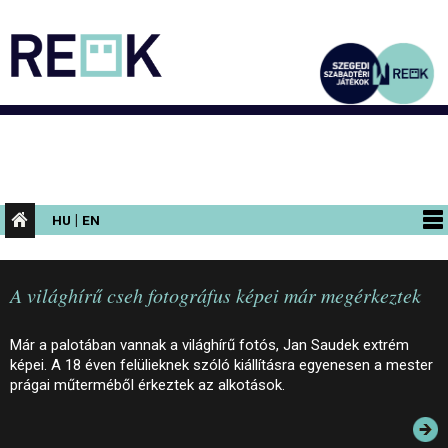
|
HU
EN
PROGRAMOK
A világhírű cseh fotográfus képei már megérkeztek
KIÁLLÍTÁSOK
AZ ÉPÜLET
Már a palotában vannak a világhírű fotós, Jan Saudek extrém
képei. A 18 éven felülieknek szóló kiállításra egyenesen a mester
INFORMÁCIÓK
prágai műterméből érkeztek az alkotások.
KONFERENCIA