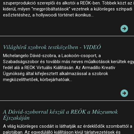
szuperprodukció szereplői és alkotói a REÖK-ben. Többek közt az 
kiderül, milyen “megpróbáltatások” vezetnek a különleges színpadi
esőztetéshez, a hollywoodi történet ikonikus…
Világhírű szobrok testközelben - VIDEÓ
Michelangelo Dávid-szobra, a Laokoón-csoport, a
Szabadságszobor és további más neves műalkotások kerültek eg
fedél alá a REÖK Virtuális Kiállításán. Az Armadillo Kreatív
Ügynökség által kifejlesztett alkalmazással a szobrok
megközelíthetőek, körbejárhatóak…
A Dávid-szoborral készül a REÖK a Múzeumok
Éjszakáján
A világ különleges csodáit is láthatják az érdeklődők szombattól a
palotában. Az egyedülálló kiállításon kívül tárlatvezetések és