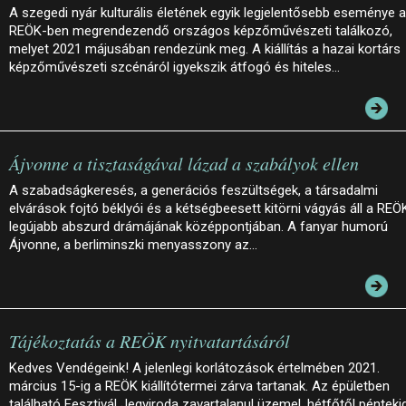
A szegedi nyár kulturális életének egyik legjelentősebb eseménye a
REÖK-ben megrendezendő országos képzőművészeti találkozó,
melyet 2021 májusában rendezünk meg. A kiállítás a hazai kortárs
képzőművészeti szcénáról igyekszik átfogó és hiteles…
Ájvonne a tisztaságával lázad a szabályok ellen
A szabadságkeresés, a generációs feszültségek, a társadalmi
elvárások fojtó béklyói és a kétségbeesett kitörni vágyás áll a REÖ
legújabb abszurd drámájának középpontjában. A fanyar humorú
Ájvonne, a berliminszki menyasszony az…
Tájékoztatás a REÖK nyitvatartásáról
Kedves Vendégeink! A jelenlegi korlátozások értelmében 2021.
március 15-ig a REÖK kiállítótermei zárva tartanak. Az épületben
található Fesztivál Jegyiroda zavartalanul üzemel, hétfőtől pénteki