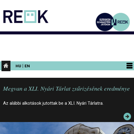
|
HU
EN
PROGRAMOK
Megvan a XLI. Nyári Tárlat zsűrizésének eredménye
KIÁLLÍTÁSOK
AZ ÉPÜLET
Az alábbi alkotások jutottak be a XLI. Nyári Tárlatra.
INFORMÁCIÓK
KONFERENCIA