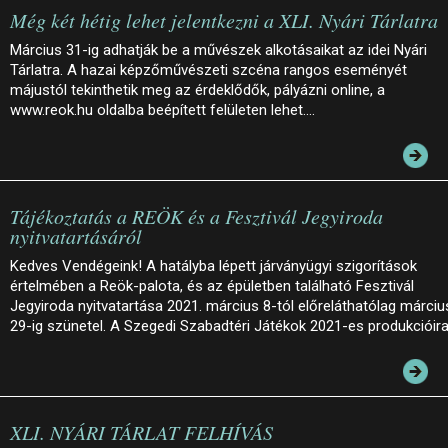
Még két hétig lehet jelentkezni a XLI. Nyári Tárlatra
Március 31-ig adhatják be a művészek alkotásaikat az idei Nyári
Tárlatra. A hazai képzőművészeti szcéna rangos eseményét
májustól tekinthetik meg az érdeklődők, pályázni online, a
www.reok.hu oldalba beépített felületen lehet.…
Tájékoztatás a REÖK és a Fesztivál Jegyiroda
nyitvatartásáról
Kedves Vendégeink! A hatályba lépett járványügyi szigorítások
értelmében a Reök-palota, és az épületben található Fesztivál
Jegyiroda nyitvatartása 2021. március 8-tól előreláthatólag márciu
29-ig szünetel. A Szegedi Szabadtéri Játékok 2021-es produkcióir
XLI. NYÁRI TÁRLAT FELHÍVÁS