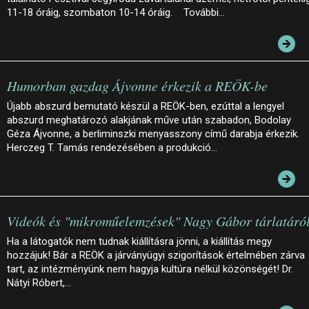
11-18 óráig, szombaton 10-14 óráig. További…
Humorban gazdag Ájvonne érkezik a REÖK-be
Újabb abszurd bemutató készül a REÖK-ben, ezúttal a lengyel
abszurd meghatározó alakjának műve után szabadon, Bodolay
Géza Ájvonne, a berliminszki menyasszony című darabja érkezik.
Herczeg T. Tamás rendezésében a produkció…
Videók és "mikroműelemzések" Nagy Gábor tárlatáró
Ha a látogatók nem tudnak kiállításra jönni, a kiállítás megy
hozzájuk! Bár a REÖK a járványügyi szigorítások értelmében zárva
tart, az intézményünk nem hagyja kultúra nélkül közönségét! Dr.
Nátyi Róbert,…