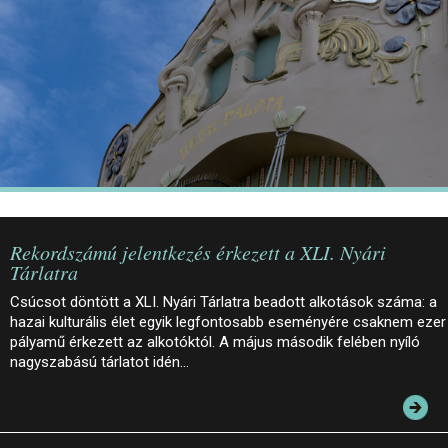
JEGYEK
ELÉRHETŐSÉG
PALOTASÉTÁK ÉS VEZETÉSEK
KÖZÉRDEKŰ ADATOK
Rekordszámú jelentkezés érkezett a XLI. Nyári
Tárlatra
Csúcsot döntött a XLI. Nyári Tárlatra beadott alkotások száma: a
hazai kulturális élet egyik legfontosabb eseményére csaknem ezer
pályamű érkezett az alkotóktól. A május második felében nyíló
nagyszabású tárlatot idén…