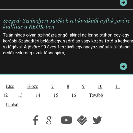
Szegedi Szabadtéri Játékok relikviákból nyílik jövőre
kiállítás a REÖK-ben
Talán nincs olyan színházrajongó, akinél ne lenne otthon egy-egy
korábbi Szabadtéri belépőjegy, szórólap vagy közös fotó a kedven
sztárjával. A jövőre 90 éves fesztivál egy nagyszabású kiállítással
emlékezik meg születésnapjára,…
Első
Előző
7
8
9
10
11
13
14
15
16
Tovább
12
Utolsó