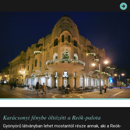
JEGYEK
ELÉRHETŐSÉG
PALOTASÉTÁK ÉS VEZETÉSEK
KÖZÉRDEKŰ ADATOK
Karácsonyi fénybe öltözött a Reök-palota
Gyönyörű látványban lehet mostantól része annak, aki a Reök-