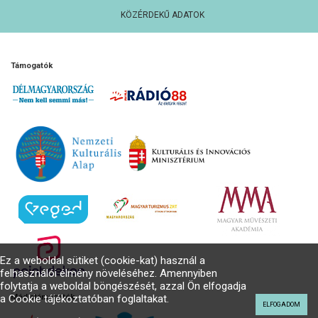
KÖZÉRDEKŰ ADATOK
Támogatók
Ez a weboldal sütiket (cookie-kat) használ a
felhasználói élmény növeléséhez. Amennyiben
folytatja a weboldal böngészését, azzal Ön elfogadja
a Cookie tájékoztatóban foglaltakat.
Médiatámogatók
ELFOGADOM