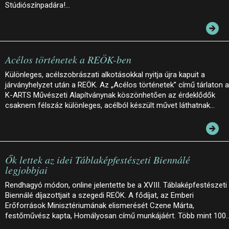
Stúdiószínpadára!…
Acélos történetek a REÖK-ben
Különleges, acélszobrászati alkotásokkal nyitja újra kapuit a
járványhelyzet után a REÖK. Az „Acélos történetek” című tárlaton a
K-ARTS Művészeti Alapítványnak köszönhetően az érdeklődők
csaknem félszáz különleges, acélból készült művet láthatnak…
Ők lettek az idei Táblaképfestészeti Biennálé
legjobbjai
Rendhagyó módon, online jelentette be a XVIII. Táblaképfestészeti
Biennálé díjazottjait a szegedi REÖK. A fődíjat, az Emberi
Erőforrások Minisztériumának elismerését Czene Márta,
festőművész kapta, Homályosan című munkájáért. Több mint 100