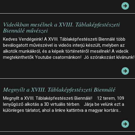
Videókban mesélnek a XVIII. Táblaképfestészeti
Biennálé művészei
Kedves Vendégeink! A XVIII. Táblaképfestészeti Biennálé több
beválogatott művészével is videós interjú készült, melyben az
alkotók munkáikról, és a képeik történetéről mesélnek! A videók
megtekinthetők Youtube csatornánkon! Jó szórakozást kívánunk!
Megnyílt a XVIII. Táblaképfestészeti Biennálé
Megnyílt a XVIII. Táblaképfestészeti Biennálé! 12 terem, 109
lenyűgöző alkotás a 3D virtuális térben. Járja be velünk ezt a
különleges tárlatot, ahol a linkre kattintva a magyar kortárs…