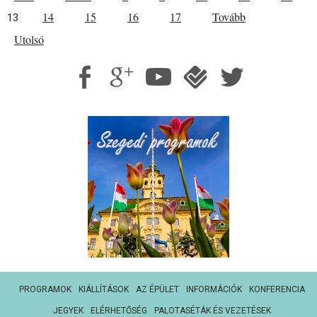
14
15
16
17
Tovább
13
Utolsó
PROGRAMOK
KIÁLLÍTÁSOK
AZ ÉPÜLET
INFORMÁCIÓK
KONFERENCIA
JEGYEK
ELÉRHETŐSÉG
PALOTASÉTÁK ÉS VEZETÉSEK