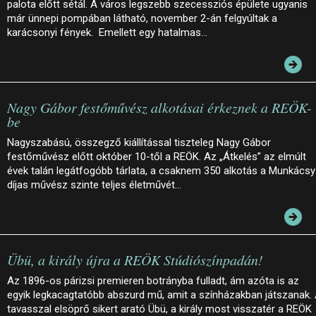
palota előtt sétál. A város legszebb szecessziós épülete ugyanis
már ünnepi pompában látható, november 2-án felgyúltak a
karácsonyi fények. Emellett egy hatalmas…
Nagy Gábor festőművész alkotásai érkeznek a REÖK-
be
Nagyszabású, összegző kiállítással tiszteleg Nagy Gábor
festőművész előtt október 10-től a REÖK. Az „Átkelés” az elmúlt
évek talán legátfogóbb tárlata, a csaknem 350 alkotás a Munkácsy
díjas művész szinte teljes életművét…
Übü, a király újra a REÖK Stúdiószínpadán!
Az 1896-os párizsi premieren botrányba fulladt, ám azóta is az
egyik legkacagtatóbb abszurd mű, amit a színházakban játszanak.
tavasszal elsöprő sikert arató Übü, a király most visszatér a REÖK