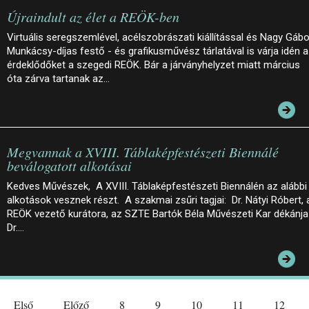
Újraindult az élet a REÖK-ben
Virtuális seregszemlével, acélszobrászati kiállítással és Nagy Gábo
Munkácsy-díjas festő - és grafikusművész tárlatával is várja idén 
érdeklődőket a szegedi REÖK. Bár a járványhelyzet miatt március
óta zárva tartanak az…
Megvannak a XVIII. Táblaképfestészeti Biennálé
beválogatott alkotásai
Kedves Művészek, A XVIII. Táblaképfestészeti Biennálén az alábbi
alkotások vesznek részt. A szakmai zsűri tagjai: Dr. Nátyi Róbert, 
REÖK vezető kurátora, az SZTE Bartók Béla Művészeti Kar dékánja
Dr.…
Első
Előző
8
9
10
11
12