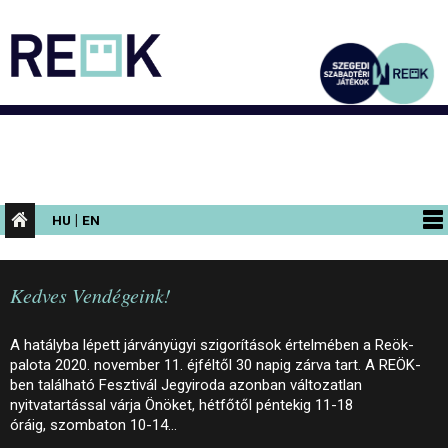
|
HU
EN
PROGRAMOK
Kedves Vendégeink!
KIÁLLÍTÁSOK
AZ ÉPÜLET
A hatályba lépett járványügyi szigorítások értelmében a Reök-
palota 2020. november 11. éjféltől 30 napig zárva tart. A REÖK-
INFORMÁCIÓK
ben található Fesztivál Jegyiroda azonban változatlan
nyitvatartással várja Önöket, hétfőtől péntekig 11-18
KONFERENCIA
óráig, szombaton 10-14…