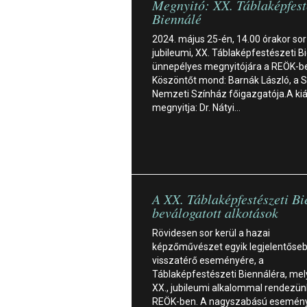
Megnyitó: XX. Táblaképfest
Biennálé
2024. május 25-én, 14.00 órakor sor
jubileumi, XX. Táblaképfestészeti B
ünnepélyes megnyitójára a REÖK-b
Köszöntőt mond: Barnák László, a 
Nemzeti Színház főigazgatója.A kiál
megnyitja: Dr. Nátyi…
A XX. Táblaképfestészeti B
beválogatott alkotások
Rövidesen sor kerül a hazai
képzőművészet egyik legjelentőse
visszatérő eseményére, a
Táblaképfestészeti Biennáléra, mel
XX., jubileumi alkalommal rendezü
REÖK-ben. A nagyszabású esemény