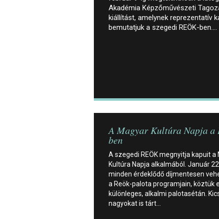
Akadémia Képzőművészeti Tagoza
kiállítást, amelynek reprezentatív
bemutatjuk a szegedi REÖK-ben.…
A Magyar Kultúra Napja a
ben
A szegedi REÖK megnyitja kapuit a
Kultúra Napja alkalmából. Január 2
minden érdeklődő díjmentesen vehe
a Reök-palota programjain, köztük 
különleges, alkalmi palotasétán. Kic
nagyokat is tárt…