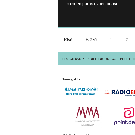
minden páros évben óriási…
Első
Előző
1
2
PROGRAMOK
KIÁLLÍTÁSOK
AZ ÉPÜLET
Támogatók