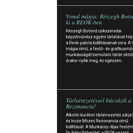
Vonal mágia: Részegh Boton
ki a REÖK-ben
Részegh Botond csíkszeredai
képzőművész egyéni tárlatával foly
a Reök-palota kiállításainak sora. A
mágia című, a festő- és grafikusm
munkásságát bemutató tárlat októb
órakor nyílik meg, és egészen…
Tárlatvezetéssel búcsúzik a
Rezonancia!
Alkotói-kurátori tárlatvezetés zárja
és Incze Mózes Rezonancia című
kiállítását. A Munkácsy-díjas fest
Dr. Nátyi Róberttel, a REÖK vezető