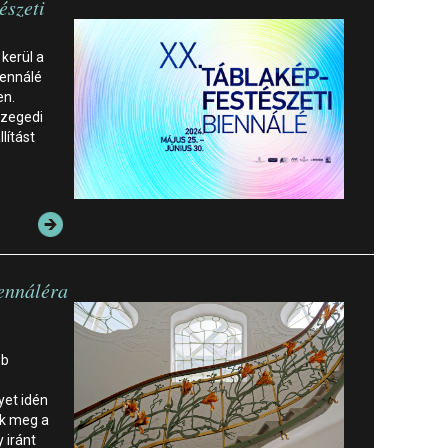
észeti
 kerül a
iennálé
en.
Szegedi
lítást
iennáléra
bb
yet idén
nk meg a
 iránt