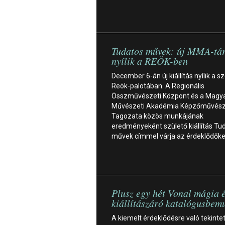
Tudatos művek: új MMA-tár
nyílik a REÖK-ben
December 6-án új kiállítás nyílik a s
Reök-palotában. A Regionális
Összművészeti Központ és a Magy
Művészeti Akadémia Képzőművész
Tagozata közös munkájának
eredményeként születő kiállítás Tu
művek címmel várja az érdeklődők
Plusz egy hét Vonal mágia 
kiállítászáró katalógusbem
A kiemelt érdeklődésre való tekintet