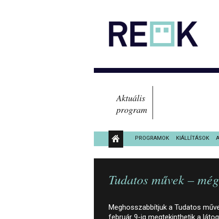
Aktuális
program
PROGRAMOK
KIÁLLÍTÁSOK
KÖZÉRDEKŰ ADATOK
Tudatos művek – még 
Meghosszabbítjuk a Tudatos művek
február 9-ig megtekinthetik a lát