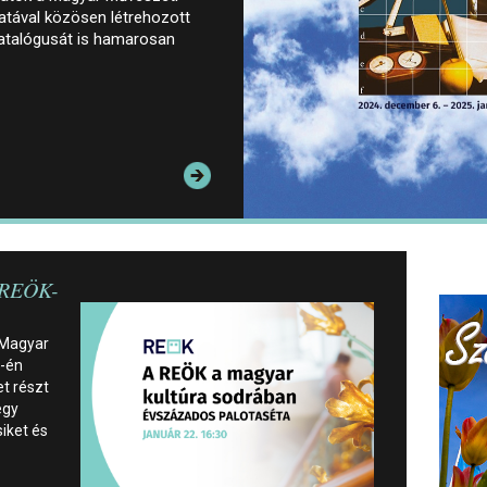
tával közösen létrehozott
 katalógusát is hamarosan
 REÖK-
 Magyar
2-én
t részt
egy
siket és