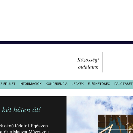
Közösségi
oldalaink
AZ ÉPÜLET
INFORMÁCIÓK
KONFERENCIA
JEGYEK
ELÉRHETŐSÉG
PALOTASÉT
két héten át!
 című tárlatot. Egészen
ogatók a Magyar Művészeti