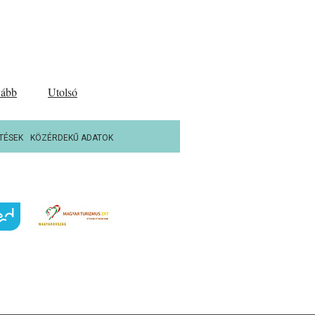
vább
Utolsó
TÉSEK
KÖZÉRDEKŰ ADATOK