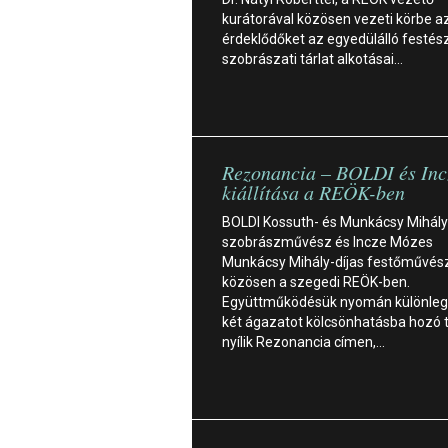
kurátorával közösen vezeti körbe a
érdeklődőket az egyedülálló festész
szobrászati tárlat alkotásai…
Rezonancia – BOLDI és In
kiállítása a REÖK-ben
BOLDI Kossuth- és Munkácsy Mihály
szobrászművész és Incze Mózes
Munkácsy Mihály-díjas festőművész á
közösen a szegedi REÖK-ben.
Együttműködésük nyomán különleg
két ágazatot kölcsönhatásba hozó t
nyílik Rezonancia címen,…