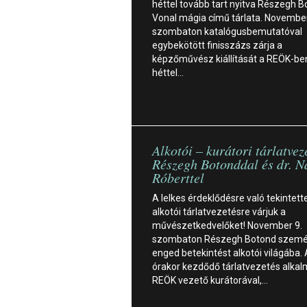
héttel tovább tart nyitva Részegh 
Vonal mágia című tárlata. November
szombaton katalógusbemutatóval
egybekötött finisszázs zárja a
képzőművész kiállítását a REÖK-be
héttel…
Alkotói – kurátori tárlatvez
Részegh Botonddal és dr. N
Róberttel
A lelkes érdeklődésre való tekintett
alkotói tárlatvezetésre várjuk a
művészetkedvelőket! November 9.
szombaton Részegh Botond szemé
enged betekintést alkotói világába.
órakor kezdődő tárlatvezetés alkal
REÖK vezető kurátorával,…