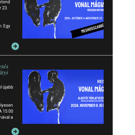
Botond
 23.
n. Egy
etés
átyi
el újabb
lyesen
 A 15:00
mával a