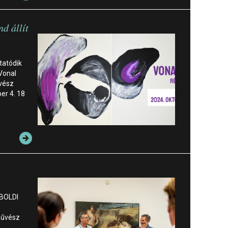
d állít
tatódik
 Vonal
űvész
er 4. 18
 BOLDI
őművész