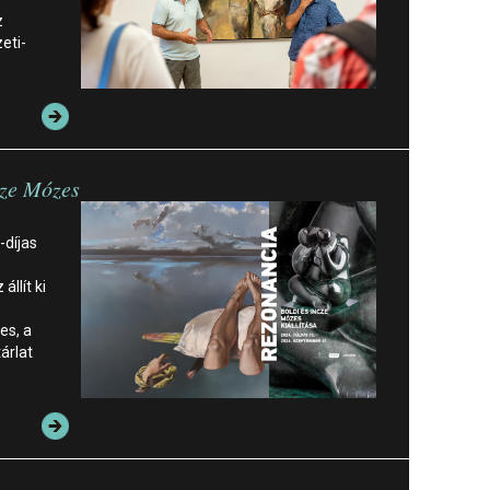
z
eti-
cze Mózes
-díjas
llít ki
es, a
árlat