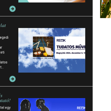
lat
zegedi
ar
eti
datos
et…
és
utató!
tel egy