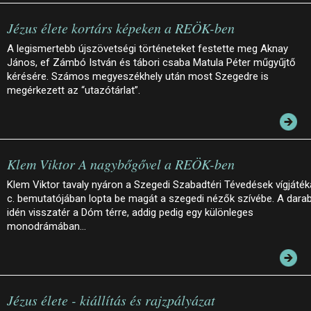
Jézus élete kortárs képeken a REÖK-ben
A legismertebb újszövetségi történeteket festette meg Aknay
János, ef Zámbó István és tábori csaba Matula Péter műgyűjtő
kérésére. Számos megyeszékhely után most Szegedre is
megérkezett az “utazótárlat”.
Klem Viktor A nagybőgővel a REÖK-ben
Klem Viktor tavaly nyáron a Szegedi Szabadtéri Tévedések vígjáték
c. bemutatójában lopta be magát a szegedi nézők szívébe. A dara
idén visszatér a Dóm térre, addig pedig egy különleges
monodrámában…
Jézus élete - kiállítás és rajzpályázat