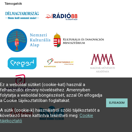
Támogatók
Ez a weboldal sütiket (cookie-kat) használ a
felhasználói élmény növeléséhez. Amennyiben
folytatja a weboldal böngészését, azzal Ön elfogadja
a Cookie tájékoztatóban foglaltakat.
Médiatámogatók
ELFOGADOM
A sütik (cookie-k) használatról szóló tájékoztatót a
következő linkre kattintva tekintheti meg:
Cookie
tájékoztató