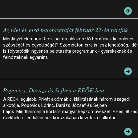
Az idei év első palotasétáját február 27-én tartjuk
Megfigyelték már a Reök-palota ablakosztó bordáinak különleges
szépségét és egyediségét? Szombaton erre is lesz lehetőség. Idé
is folytatódik ingyenes palotaséta programunk - gyerekeknek és
felnőtteknek egyaránt.
Popovics, Darázs és Sejben a REÖK-ben
A REÖK legújabb, Privát axiómák c. kiállításának három szegedi
alkotója, Popovics Lőrinc, Darázs József és Sejben
Lajos. Mindhárman a kortárs magyar képzőművészet 70-es, 80-as
évekbeli fellendülésének korszakában kezdtek el alkotni…