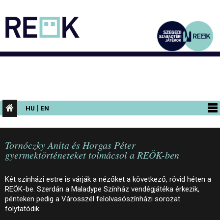
|
HU
EN
PROGRAMOK
Tornóczky Anita és Horgas Péter
KIÁLLÍTÁSOK
gyermektörténeteket tolmácsol a REÖK-ben
AZ ÉPÜLET
Két színházi estre is várják a nézőket a következő, rövid héten a
INFORMÁCIÓK
REÖK-be. Szerdán a Maladype Színház vendégjátéka érkezik,
pénteken pedig a Városszél felolvasószínházi sorozat
KONFERENCIA
folytatódik.