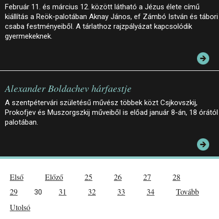
Február 11. és március 12. között látható a Jézus élete című
kiállítás a Reök-palotában Aknay János, ef Zámbó István és tábori
csaba festményeiből. A tárlathoz rajzpályázat kapcsolódik
gyermekeknek.
Alexander Boldachev hárfaestje
A szentpétervári születésű művész többek közt Csjkovszkij,
Prokofjev és Muszorgszkij műveiből is előad január 8-án, 18 órától
palotában.
Első
Előző
25
26
27
28
29
31
32
33
34
Tovább
30
Utolsó