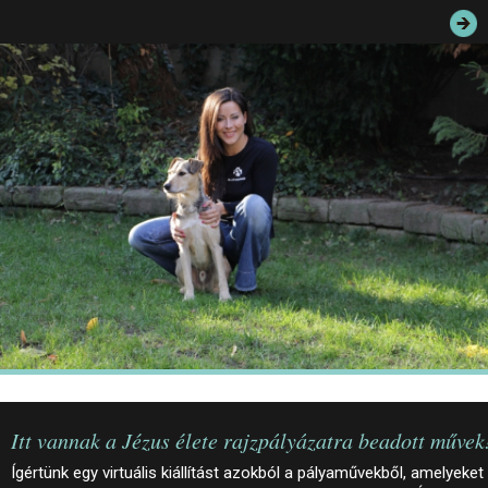
JEGYEK
ELÉRHETŐSÉG
PALOTASÉTÁK ÉS VEZETÉSEK
KÖZÉRDEKŰ ADATOK
Itt vannak a Jézus élete rajzpályázatra beadott művek
Ígértünk egy virtuális kiállítást azokból a pályaművekből, amelyeket