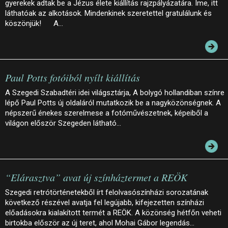
gyerekek adtak be a Jézus élete kiállítás rajzpályázatára. Íme, itt
láthatóak az alkotások. Mindenkinek szeretettel gratulálunk és
köszönjük! A…
Paul Potts fotóiból nyílt kiállítás
A Szegedi Szabadtéri idei világsztárja, A bolygó hollandiban színre
lépő Paul Potts új oldaláról mutatkozik be a nagyközönségnek. A
népszerű énekes szerelmese a fotóművészetnek, képeiből a
világon először Szegeden látható…
“Elárasztva” avat új színháztermet a REÖK
Szegedi retrótörténetekből írt felolvasószínházi sorozatának
következő részével avatja fel legújabb, kifejezetten színházi
előadásokra kialakított termét a REÖK. A közönség hétfőn veheti
birtokba először az új teret, ahol Mohai Gábor legendás…