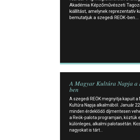
Akadémia Képzőművészeti Tagoza
kiállítást, amelynek reprezentatív
bemutatjuk a szegedi REÖK-ben.…
A Magyar Kultúra Napja a
ben
A szegedi REÖK megnyitja kapuit a
Kultúra Napja alkalmából. Január 2
minden érdeklődő díjmentesen vehe
a Reök-palota programjain, köztük 
különleges, alkalmi palotasétán. Kic
nagyokat is tárt…