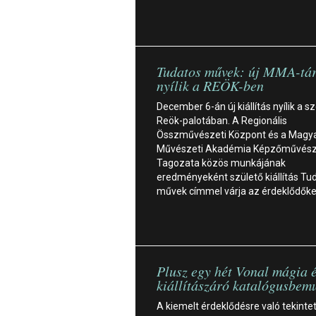
Tudatos művek: új MMA-tár
nyílik a REÖK-ben
December 6-án új kiállítás nyílik a s
Reök-palotában. A Regionális
Összművészeti Központ és a Magy
Művészeti Akadémia Képzőművész
Tagozata közös munkájának
eredményeként születő kiállítás Tu
művek címmel várja az érdeklődők
Plusz egy hét Vonal mágia 
kiállítászáró katalógusbem
A kiemelt érdeklődésre való tekintet