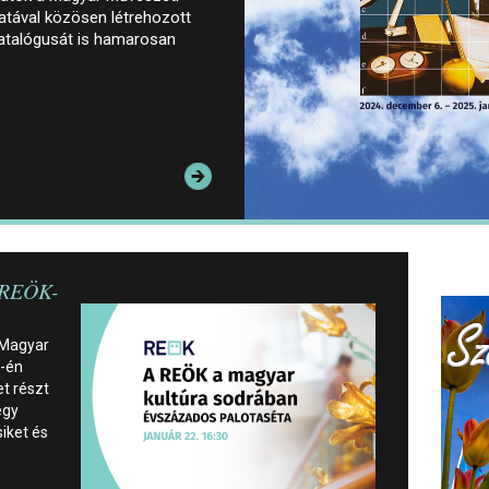
tával közösen létrehozott
 katalógusát is hamarosan
 REÖK-
 Magyar
2-én
t részt
egy
siket és