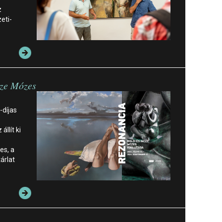
z
eti-
cze Mózes
-díjas
llít ki
es, a
árlat