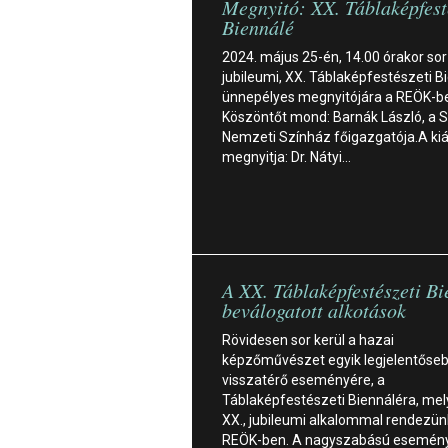
Megnyitó: XX. Táblaképfest
Biennálé
2024. május 25-én, 14.00 órakor sor
jubileumi, XX. Táblaképfestészeti B
ünnepélyes megnyitójára a REÖK-b
Köszöntőt mond: Barnák László, a 
Nemzeti Színház főigazgatója.A kiál
megnyitja: Dr. Nátyi…
A XX. Táblaképfestészeti B
beválogatott alkotások
Rövidesen sor kerül a hazai
képzőművészet egyik legjelentőse
visszatérő eseményére, a
Táblaképfestészeti Biennáléra, mel
XX., jubileumi alkalommal rendezü
REÖK-ben. A nagyszabású esemény