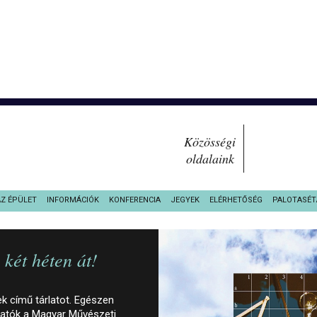
Közösségi
oldalaink
AZ ÉPÜLET
INFORMÁCIÓK
KONFERENCIA
JEGYEK
ELÉRHETŐSÉG
PALOTASÉT
két héten át!
 című tárlatot. Egészen
ogatók a Magyar Művészeti