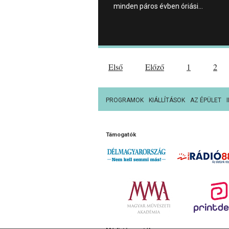
minden páros évben óriási…
Első
Előző
1
2
PROGRAMOK
KIÁLLÍTÁSOK
AZ ÉPÜLET
Támogatók