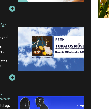
lat
zegedi
ar
eti
datos
et…
és
utató!
tel egy