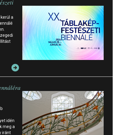
észeti
 kerül a
iennálé
en.
Szegedi
lítást
iennáléra
bb
yet idén
nk meg a
 iránt