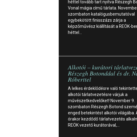
héttel tovább tart nyitva Részegh 
Vonal mágia című tárlata. November
szombaton katalógusbemutatóval
egybekötött finisszázs zárja a
képzőművész kiállítását a REÖK-be
héttel…
Alkotói – kurátori tárlatvez
Részegh Botonddal és dr. N
Róberttel
A lelkes érdeklődésre való tekintett
alkotói tárlatvezetésre várjuk a
művészetkedvelőket! November 9.
szombaton Részegh Botond szemé
enged betekintést alkotói világába.
órakor kezdődő tárlatvezetés alkal
REÖK vezető kurátorával,…