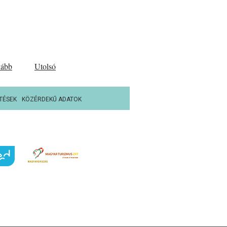
vább
Utolsó
TÉSEK
KÖZÉRDEKŰ ADATOK