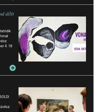
d állít
tatódik
 Vonal
űvész
er 4. 18
 BOLDI
őművész