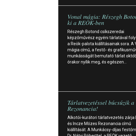
Vonal mágia: Részegh Boton
ki a REÖK-ben
Részegh Botond csíkszeredai
képzőművész egyéni tárlatával foly
a Reök-palota kiállításainak sora. A
mágia című, a festő- és grafikusm
munkásságát bemutató tárlat októb
órakor nyílik meg, és egészen…
Tárlatvezetéssel búcsúzik a
Rezonancia!
Alkotói-kurátori tárlatvezetés zárja
és Incze Mózes Rezonancia című
kiállítását. A Munkácsy-díjas fest
Dr. Nátyi Róberttel, a REÖK vezető