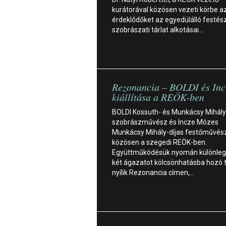
kurátorával közösen vezeti körbe a
érdeklődőket az egyedülálló festész
szobrászati tárlat alkotásai…
Rezonancia – BOLDI és In
kiállítása a REÖK-ben
BOLDI Kossuth- és Munkácsy Mihály
szobrászművész és Incze Mózes
Munkácsy Mihály-díjas festőművész á
közösen a szegedi REÖK-ben.
Együttműködésük nyomán különleg
két ágazatot kölcsönhatásba hozó t
nyílik Rezonancia címen,…