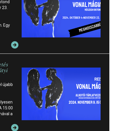
Botond
 23.
n. Egy
etés
átyi
el újabb
lyesen
 A 15:00
mával a