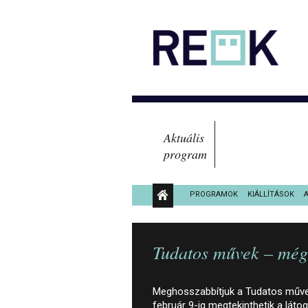
Aktuális
program
PROGRAMOK
KIÁLLÍTÁSOK
KÖZÉRDEKŰ ADATOK
Tudatos művek – még 
Meghosszabbítjuk a Tudatos művek
február 9-ig megtekinthetik a lát