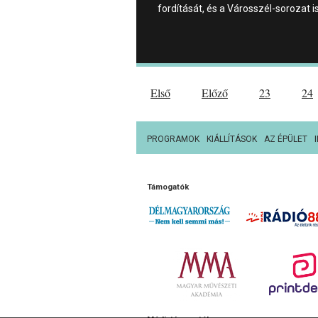
fordítását, és a Városszél-sorozat i
Első
Előző
23
24
PROGRAMOK
KIÁLLÍTÁSOK
AZ ÉPÜLET
Támogatók