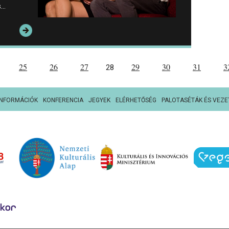
s…
25
26
27
29
30
31
3
28
INFORMÁCIÓK
KONFERENCIA
JEGYEK
ELÉRHETŐSÉG
PALOTASÉTÁK ÉS VEZE