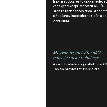
finomságokkal és további meglepet
várja gyereknapi látogatóit a REÖK.
Drakula utolsó tánca című Szabadté
előadáshoz kapcsolódnak idén a pa
programjai.
Megvan az idei Biennálé
zsűrizésének eredménye
Az alábbi alkotások jutottak be a XVI
Táblaképfestészeti Biennáléra.