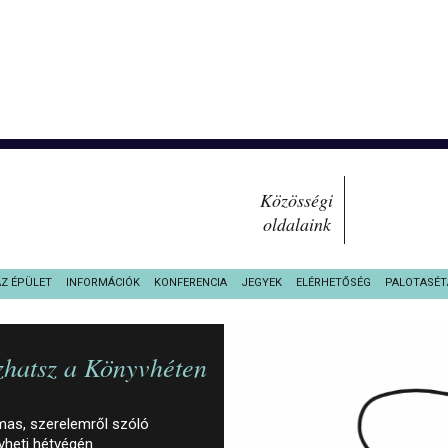
Közösségi
oldalaink
AZ ÉPÜLET
INFORMÁCIÓK
KONFERENCIA
JEGYEK
ELÉRHETŐSÉG
PALOTASÉT
szhatsz a Könyvhéten
lmas, szerelemről szóló
vheti hétvégén.