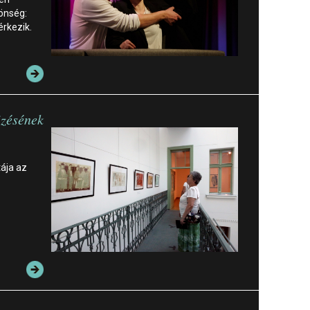
önség:
érkezik.
izésének
tája az