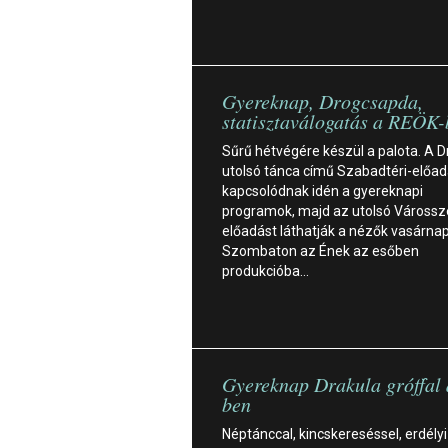
Gyereknap, Drogcsapda,
statisztaválogatás a REÖK-
Sűrű hétvégére készül a palota. A D
utolsó tánca című Szabadtéri-előa
kapcsolódnak idén a gyereknapi
programok, majd az utolsó Várossz
előadást láthatják a nézők vasárnap
Szombaton az Ének az esőben
produkcióba…
Gyereknap Drakula gróffal
ben
Néptánccal, kincskereséssel, erdélyi