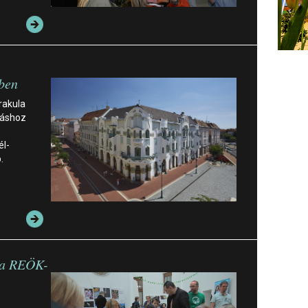
ben
rakula
dáshoz
él-
.
 a REÖK-