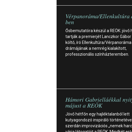
Vérpanoráma/Ellenkultúra
ben
Ősbemutatóra készül a REÖK: jövő 
tartják a premierjét Lanczkor Gábor
költő, író Ellenkultúra/Vérpanoráma 
drámájának a nemrég kialakított,
professzionális színházteremben.
Hámori Gabrielláékkal nyit
májust a REÖK
Jövő hétfőn egy hajléktalanból lett
kutyagondozó inspiráló történetével
szerdán improvizációs „nemek harc
várja látogatóit a REÖK. Mindkét es