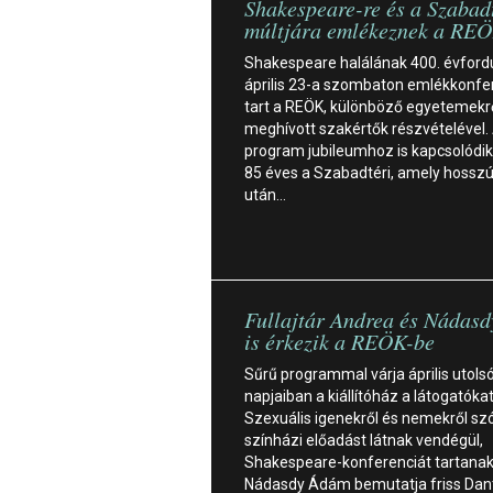
Shakespeare-re és a Szabad
múltjára emlékeznek a RE
Shakespeare halálának 400. évfordu
április 23-a szombaton emlékkonfe
tart a REÖK, különböző egyetemekr
meghívott szakértők részvételével.
program jubileumhoz is kapcsolódik
85 éves a Szabadtéri, amely hossz
után…
Fullajtár Andrea és Nádas
is érkezik a REÖK-be
Sűrű programmal várja április utols
napjaiban a kiállítóház a látogatókat
Szexuális igenekről és nemekről sz
színházi előadást látnak vendégül,
Shakespeare-konferenciát tartanak
Nádasdy Ádám bemutatja friss Dan