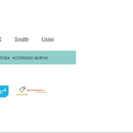
2
Tovább
Utolsó
TÉSEK
KÖZÉRDEKŰ ADATOK