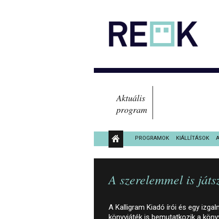
Aktuális
program
PROGRAMOK
KIÁLLÍTÁSOK
KÖZÉRDEKŰ ADATOK
A szerelemmel is ját
A Kalligram Kiadó írói és egy izga
könyvjáték is bemutatkozik a köny