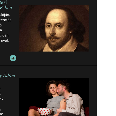
téri
ÖK-ben
lóján,
renciát
ől
 A
: idén
ú évek
dy Ádám
ó
.
óló
,
te-