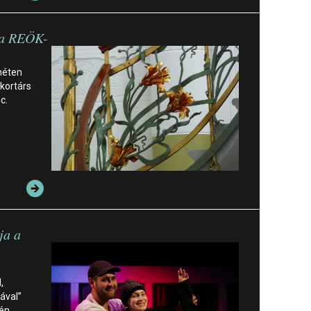
 a REÖK-
héten
 kortárs
c.
ja a
,
ával”
tén