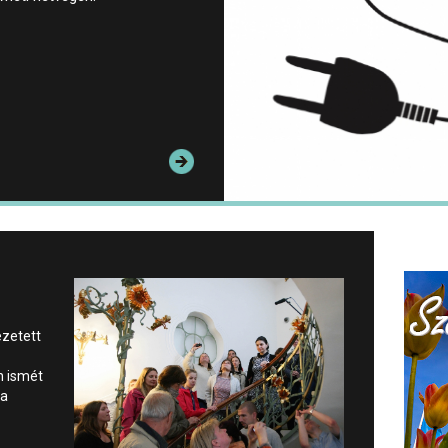
ezetett
n ismét
 a