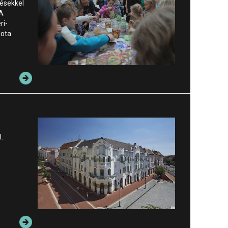
ésekkel
 A
ri-
lota
.