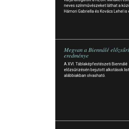
neves színművészeket láthat a köz
Hámori Gabriella és Kovács Lehel is 
Megvan a Biennálé előzsűr
eredménye
A XVI. Táblaképfestészeti Biennálé
előzsűrizésén bejutott alkotások lis
alábbiakban olvasható.