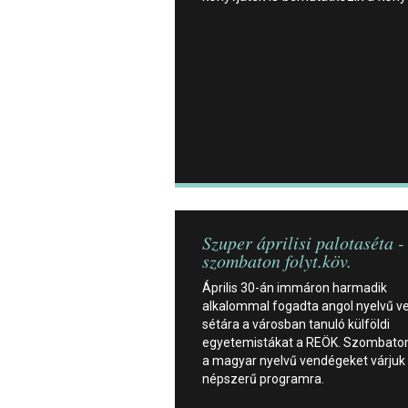
Szuper áprilisi palotaséta -
szombaton folyt.köv.
Április 30-án immáron harmadik
alkalommal fogadta angol nyelvű v
sétára a városban tanuló külföldi
egyetemistákat a REÖK. Szombato
a magyar nyelvű vendégeket várjuk
népszerű programra.