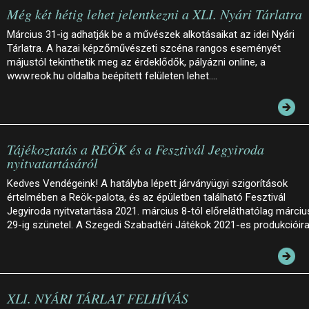
Még két hétig lehet jelentkezni a XLI. Nyári Tárlatra
Március 31-ig adhatják be a művészek alkotásaikat az idei Nyári
Tárlatra. A hazai képzőművészeti szcéna rangos eseményét
májustól tekinthetik meg az érdeklődők, pályázni online, a
www.reok.hu oldalba beépített felületen lehet.…
Tájékoztatás a REÖK és a Fesztivál Jegyiroda
nyitvatartásáról
Kedves Vendégeink! A hatályba lépett járványügyi szigorítások
értelmében a Reök-palota, és az épületben található Fesztivál
Jegyiroda nyitvatartása 2021. március 8-tól előreláthatólag márciu
29-ig szünetel. A Szegedi Szabadtéri Játékok 2021-es produkcióir
XLI. NYÁRI TÁRLAT FELHÍVÁS