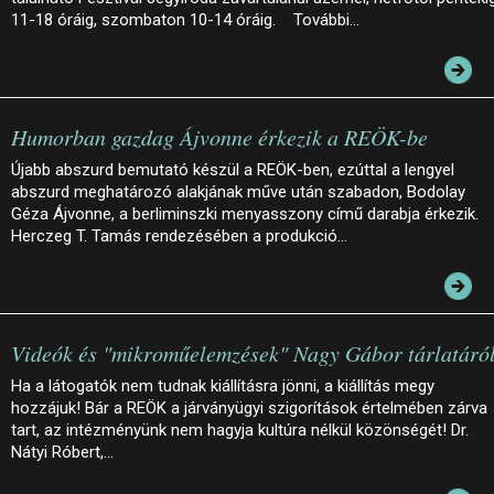
11-18 óráig, szombaton 10-14 óráig. További…
Humorban gazdag Ájvonne érkezik a REÖK-be
Újabb abszurd bemutató készül a REÖK-ben, ezúttal a lengyel
abszurd meghatározó alakjának műve után szabadon, Bodolay
Géza Ájvonne, a berliminszki menyasszony című darabja érkezik.
Herczeg T. Tamás rendezésében a produkció…
Videók és "mikroműelemzések" Nagy Gábor tárlatáró
Ha a látogatók nem tudnak kiállításra jönni, a kiállítás megy
hozzájuk! Bár a REÖK a járványügyi szigorítások értelmében zárva
tart, az intézményünk nem hagyja kultúra nélkül közönségét! Dr.
Nátyi Róbert,…