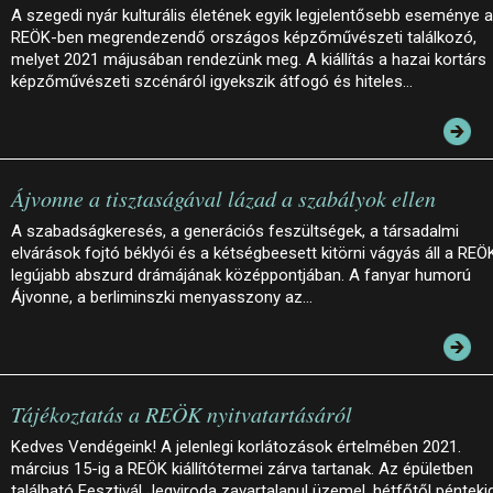
A szegedi nyár kulturális életének egyik legjelentősebb eseménye a
REÖK-ben megrendezendő országos képzőművészeti találkozó,
melyet 2021 májusában rendezünk meg. A kiállítás a hazai kortárs
képzőművészeti szcénáról igyekszik átfogó és hiteles…
Ájvonne a tisztaságával lázad a szabályok ellen
A szabadságkeresés, a generációs feszültségek, a társadalmi
elvárások fojtó béklyói és a kétségbeesett kitörni vágyás áll a REÖ
legújabb abszurd drámájának középpontjában. A fanyar humorú
Ájvonne, a berliminszki menyasszony az…
Tájékoztatás a REÖK nyitvatartásáról
Kedves Vendégeink! A jelenlegi korlátozások értelmében 2021.
március 15-ig a REÖK kiállítótermei zárva tartanak. Az épületben
található Fesztivál Jegyiroda zavartalanul üzemel, hétfőtől pénteki