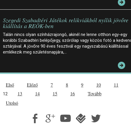
Szegedi Szabadtéri Játékok relikviákból nyílik jövőre
kiállítás a REÖK-ben
Talán nincs olyan színházrajongó, akinél ne lenne otthon egy-egy
korábbi Szabadtéri belépőjegy, szórólap vagy közös fotó a kedven
sztárjával. A jövőre 90 éves fesztivál egy nagyszabású kiállítással
emlékezik meg születésnapjára,…
Első
Előző
7
8
9
10
11
13
14
15
16
Tovább
12
Utolsó