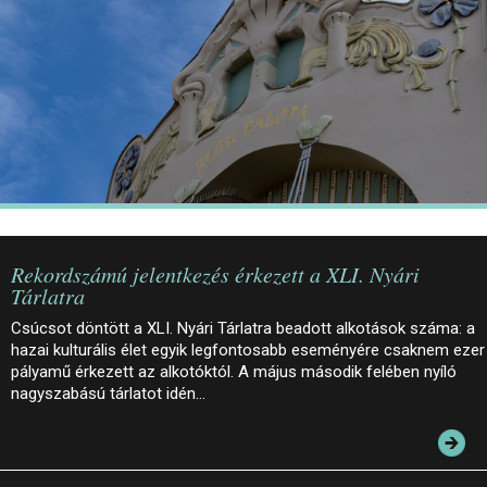
JEGYEK
ELÉRHETŐSÉG
PALOTASÉTÁK ÉS VEZETÉSEK
KÖZÉRDEKŰ ADATOK
Rekordszámú jelentkezés érkezett a XLI. Nyári
Tárlatra
Csúcsot döntött a XLI. Nyári Tárlatra beadott alkotások száma: a
hazai kulturális élet egyik legfontosabb eseményére csaknem ezer
pályamű érkezett az alkotóktól. A május második felében nyíló
nagyszabású tárlatot idén…