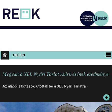
|
HU
EN
PROGRAMOK
Megvan a XLI. Nyári Tárlat zsűrizésének eredménye
KIÁLLÍTÁSOK
AZ ÉPÜLET
Az alábbi alkotások jutottak be a XLI. Nyári Tárlatra.
INFORMÁCIÓK
KONFERENCIA