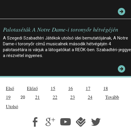
Palotaséták A Notre Dame-i toronyőr hétvégéjén
A Szegedi Szabadtéri Játékok utolsó idei bemutatójának, A Notre
Dame-i toronyőr című musicalnek második hétvégéjén 4
palotasétára is várjuk a látogatókat a REÖK-ben. Szabadtéri-jeggye
a részvétel ingyenes.
Első
Előző
15
16
17
18
19
21
22
23
24
Tovább
20
Utolsó