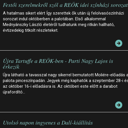
Festői szerelmekről szól a REÖK idei színházi soroza
A hatalmas sikert elért Így szerettek ők után új felolvasószínházi
sorozat indul októberben a palotában. Első alkalommal
Mednyánszky László életéről tudhatunk meg ritkán hallható,
évtizedekig titkolt részleteket.
Újra Tartuffe a REÖK-ben - Parti Nagy Lajos is
érkezik
Újra látható a tavasszal nagy sikerrel bemutatott Moliére-előadás 
palota pinceszínpadán. Jegyek még kaphatók a szeptember 28-i é
az október 16-i előadásra is. Az októberi este előtt a darabot
újrafordító…
Utolsó napon ingyenes a Dalí-kiállítás