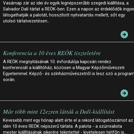
Vasárnap zár az idei év egyik legnépszerűbb szegedi kiállítása, a
Salvador Dalí-tárlat a REÖK-ben. Ezen a napon az érdeklődők ingye
látogathatják a palotát, hosszított nyitvatartás mellett, sőt egy
utolsó tárlatvezetésen…
Konferencia a 10 éves REÖK tiszteletére
A REÖK megnyitásának 10. évfordulója kapcsán rendez
konferenciát a kiállítóház, közösen a Magyar Képzőművészeti
Egyetemmel. Képző- és színházművészetről is lesz szó a progra
során.
Már több mint 12ezren látták a Dalí-kiállítást
Kevesebb mint egy hónap alatt érte el a rekord látogatószámot az
idén 10 éves REÖK népszerű tárlata. A palota - a szürrealista
mester kiállításának sikerére tekintettel - kivételesen hétfőn is…