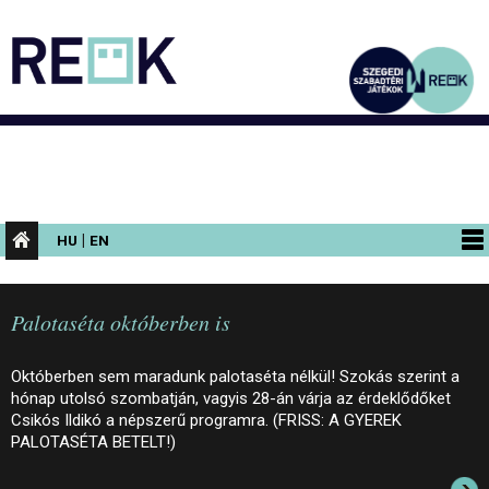
|
HU
EN
PROGRAMOK
Palotaséta októberben is
KIÁLLÍTÁSOK
AZ ÉPÜLET
Októberben sem maradunk palotaséta nélkül! Szokás szerint a
hónap utolsó szombatján, vagyis 28-án várja az érdeklődőket
INFORMÁCIÓK
Csikós Ildikó a népszerű programra. (FRISS: A GYEREK
PALOTASÉTA BETELT!)
KONFERENCIA