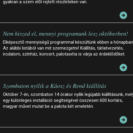
gyakran a szem elől rejtett részleteken van.
Nem hiszed el, mennyi programunk lesz októberben!
Elképesztő mennyiségű programmal készültünk ebben a hónapban
Az alábbi listából van mit szemezgetni! Kiállítás, tárlatvezetés,
irodalom, színház, koncert, palotaséta is várja az érdeklődőket.
Szombaton nyílik a Káosz és Rend kiállítás
Október 7-én, szombaton 14 órakor nyílik legújabb kiállításunk, mel
egy különleges installáció segítségével összesen 600 kortárs,
magyar művet mutat be a palota két emeletén.