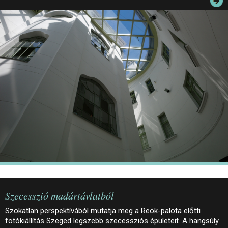
JEGYEK
ELÉRHETŐSÉG
PALOTASÉTÁK ÉS VEZETÉSEK
KÖZÉRDEKŰ ADATOK
Szecesszió madártávlatból
Szokatlan perspektívából mutatja meg a Reök-palota előtti
fotókiállítás Szeged legszebb szecessziós épületeit. A hangsúly