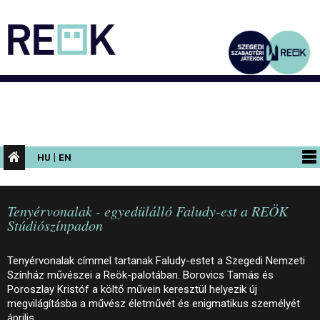
|
HU
EN
PROGRAMOK
Tenyérvonalak - egyedülálló Faludy-est a REÖK
KIÁLLÍTÁSOK
Stúdiószínpadon
AZ ÉPÜLET
Tenyérvonalak címmel tartanak Faludy-estet a Szegedi Nemzeti
INFORMÁCIÓK
Színház művészei a Reök-palotában. Borovics Tamás és
Poroszlay Kristóf a költő művein keresztül helyezik új
KONFERENCIA
megvilágításba a művész életművét és enigmatikus személyét
április…