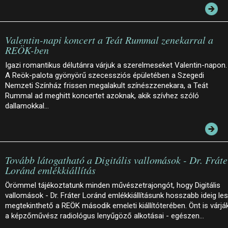
Valentin-napi koncert a Teát Rummal zenekarral a
REÖK-ben
Igazi romantikus délutánra várjuk a szerelmeseket Valentin-napon.
A Reök-palota gyönyörű szecessziós épületében a Szegedi
Nemzeti Színház frissen megalakult színészzenekara, a Teát
Rummal ad meghitt koncertet azoknak, akik szívhez szóló
dallamokkal…
Tovább látogatható a Digitális vallomások - Dr. Fráte
Loránd emlékkiállítás
Örömmel tájékoztatunk minden művészetrajongót, hogy Digitális
vallomások - Dr. Fráter Loránd emlékkiállításunk hosszabb ideig le
megtekinthető a REÖK második emeleti kiállítóterében. Önt is várjá
a képzőművész radiológus lenyűgöző alkotásai - egészen…