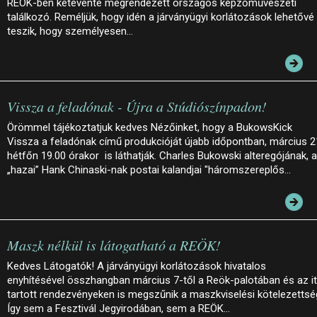
REÖK-ben kétévente megrendezett országos képzőművészeti
találkozó. Reméljük, hogy idén a járványügyi korlátozások lehetővé
teszik, hogy személyesen…
Vissza a feladónak - Újra a Stúdiószínpadon!
Örömmel tájékoztatjuk kedves Nézőinket, hogy a BukowsKick
Vissza a feladónak című produkcióját újabb időpontban, március 2
hétfőn 19.00 órakor is láthatják. Charles Bukowski alteregójának, a
„hazai” Hank Chinaski-nak postai kalandjai "háromszereplős…
Maszk nélkül is látogatható a REÖK!
Kedves Látogatók! A járványügyi korlátozások hivatalos
enyhítésével összhangban március 7-től a Reök-palotában és az it
tartott rendezvényeken is megszűnik a maszkviselési kötelezettsé
Így sem a Fesztivál Jegyirodában, sem a REÖK…