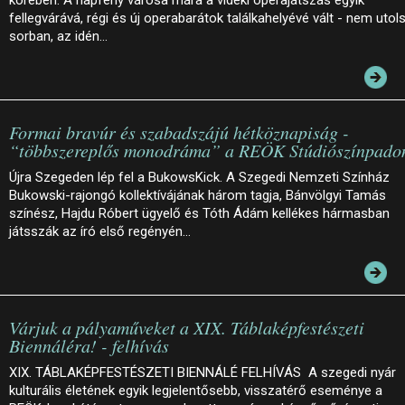
fellegvárává, régi és új operabarátok találkahelyévé vált - nem utol
sorban, az idén…
Formai bravúr és szabadszájú hétköznapiság -
“többszereplős monodráma” a REÖK Stúdiószínpado
Újra Szegeden lép fel a BukowsKick. A Szegedi Nemzeti Színház
Bukowski-rajongó kollektívájának három tagja, Bánvölgyi Tamás
színész, Hajdu Róbert ügyelő és Tóth Ádám kellékes hármasban
játsszák az író első regényén…
Várjuk a pályaműveket a XIX. Táblaképfestészeti
Biennáléra! - felhívás
XIX. TÁBLAKÉPFESTÉSZETI BIENNÁLÉ FELHÍVÁS A szegedi nyár
kulturális életének egyik legjelentősebb, visszatérő eseménye a