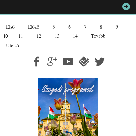
Első
Előző
5
6
7
8
9
11
12
13
14
Tovább
10
Utolsó