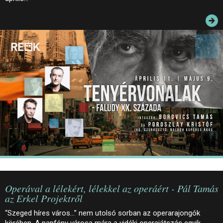
JEGYEK
ELÉRHETŐSÉG
PALOTASÉTÁK ÉS VEZETÉSEK
KÖZÉRDEKŰ ADATOK
Operával a lélekért, lélekkel az operáért - Pál Tamás
az Erkel Projektről
“Szeged híres város…” nem utolsó sorban az operarajongók
körében. A napfény városa mára a vidéki operajátszás egyik