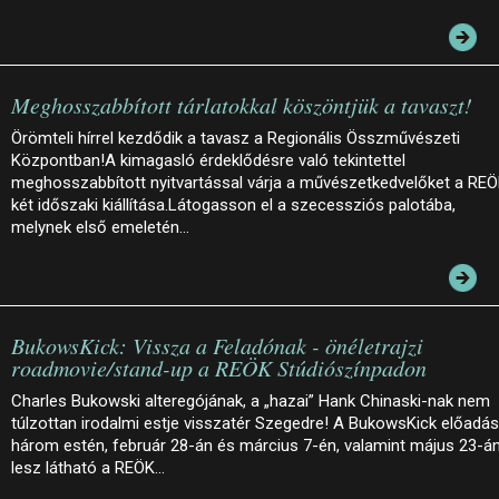
Meghosszabbított tárlatokkal köszöntjük a tavaszt!
Örömteli hírrel kezdődik a tavasz a Regionális Összművészeti
Központban!A kimagasló érdeklődésre való tekintettel
meghosszabbított nyitvartással várja a művészetkedvelőket a RE
két időszaki kiállítása.Látogasson el a szecessziós palotába,
melynek első emeletén…
BukowsKick: Vissza a Feladónak - önéletrajzi
roadmovie/stand-up a REÖK Stúdiószínpadon
Charles Bukowski alteregójának, a „hazai” Hank Chinaski-nak nem
túlzottan irodalmi estje visszatér Szegedre! A BukowsKick előadá
három estén, február 28-án és március 7-én, valamint május 23-á
lesz látható a REÖK…