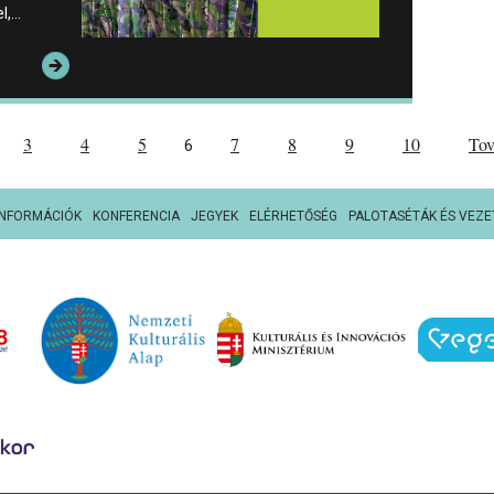
el,…
3
4
5
7
8
9
10
To
6
INFORMÁCIÓK
KONFERENCIA
JEGYEK
ELÉRHETŐSÉG
PALOTASÉTÁK ÉS VEZE