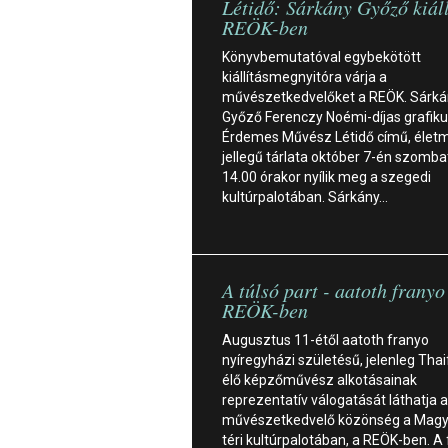
Létidő: Sárkány Győző kiáll
REÖK-ben
Könyvbemutatóval egybekötött
kiállításmegnyitóra várja a
művészetkedvelőket a REÖK. Sárká
Győző Ferenczy Noémi-díjas grafiku
Érdemes Művész Létidő című, élet
jellegű tárlata október 7-én szomb
14.00 órakor nyílik meg a szegedi
kultúrpalotában. Sárkány…
A túlsó part - aatoth franyo 
REÖK-ben
Augusztus 11-étől aatoth franyo
nyíregyházi születésű, jelenleg Tha
élő képzőművész alkotásainak
reprezentatív válogatását láthatja a
művészetkedvelő közönség a Magy
téri kultúrpalotában, a REÖK-ben. A