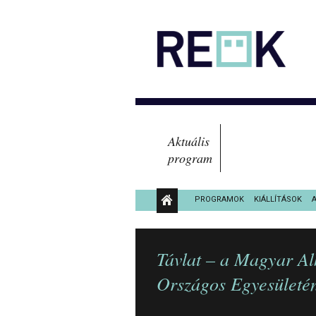
Aktuális
program
PROGRAMOK
KIÁLLÍTÁSOK
KÖZÉRDEKŰ ADATOK
Távlat – a Magyar A
Országos Egyesületén