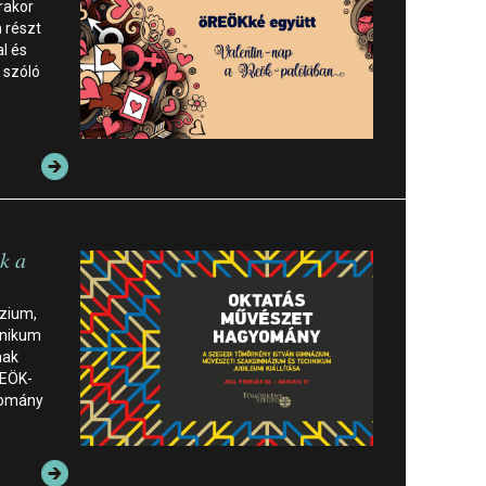
rakor
 részt
l és
 szóló
ik a
zium,
hnikum
nak
REÖK-
yomány