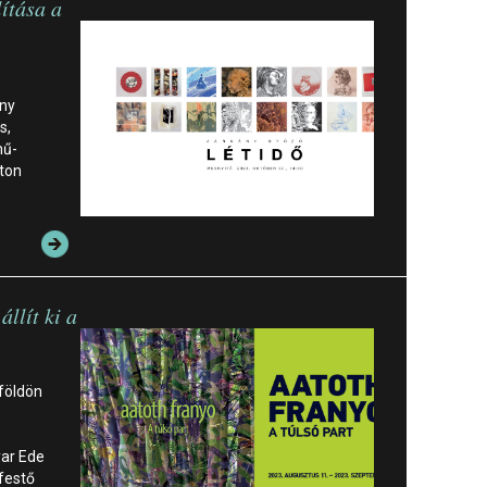
ítása a
ny
s,
mű-
aton
állít ki a
iföldön
ar Ede
 festő