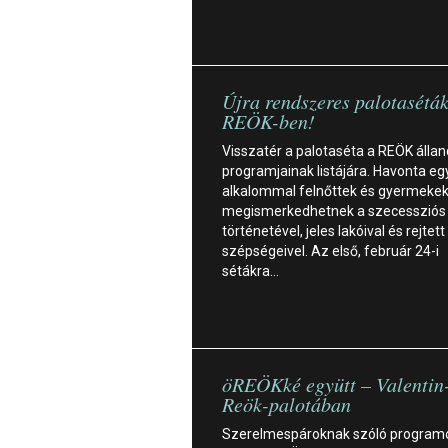
Újra rendszeres palotaséták
REÖK-ben!
Visszatér a palotaséta a REÖK álla
programjainak listájára. Havonta eg
alkalommal felnőttek és gyermekek
megismerkedhetnek a szecessziós 
történetével, jeles lakóival és rejtett
szépségeivel. Az első, február 24-i
sétákra…
öREÖKké együtt – Valentin
Reök-palotában
Szerelmespároknak szóló program