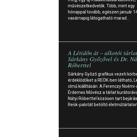
művészetkedvelők. Több, mint egy
hónappal tovább, egészen január 14
vasárnapig látogatható marad…
A Létidőn át – alkotói tárla
Sárkány Győzővel és Dr. Ná
Róberttel
Sárkány Győző grafikus vezeti körb
érdeklődőket a REÖK-ben látható, L
című kiállításán. A Ferenczy Noémi-d
Érdemes Művész a tárlat kurátorával
Nátyi Róberttel közösen tart bejárás
Reök-palotát betöltő életműtárlato