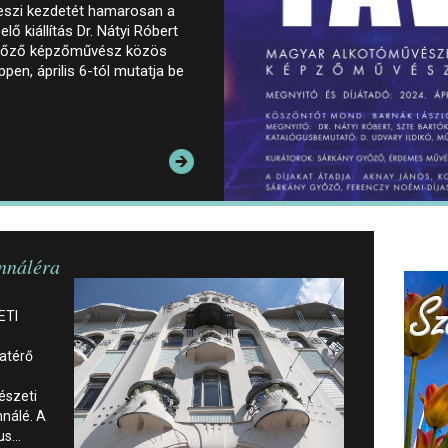
eszi kezdetét hamarosan a
lő kiállítás Dr. Nátyi Róbert
Győző képzőművész közös
en, április 6-tól mutatja be
ennáléra
ETI
zatérő
észeti
nnálé. A
jus…