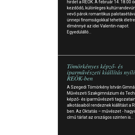
hirdet a REÖK. A február 14. 18.00 ó
kezdődő, különleges kultúrrandevún
vevő párok romantikus palotasétáva
ünnepi finomságokkal tehetik életre
élménnyé az idei Valentin-napot.
Egyedülálló…
Tömörkényes képző- és
iparművészeti kiállítás nyíl
REÖK-ben
A Szegedi Tömörkény István Gimná
Művészeti Szakgimnázium és Tec
képző- és iparművészeti tagozatai
alkotásaiból rendeznek kiállítást a 
ben. Az Oktatás – művészet - hag
című tárlat az országos szinten is…