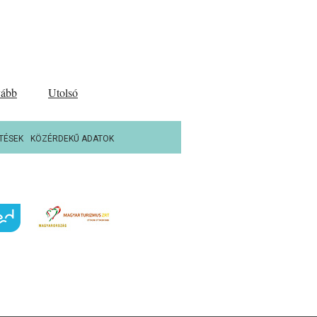
vább
Utolsó
TÉSEK
KÖZÉRDEKŰ ADATOK