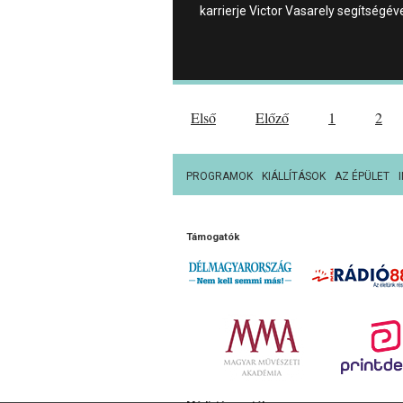
karrierje Victor Vasarely segítségév
Első
Előző
1
2
PROGRAMOK
KIÁLLÍTÁSOK
AZ ÉPÜLET
Támogatók