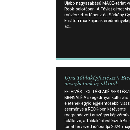
Újabb nagyszabású MAOE-tárlat v
Reök-palotában. A Távlat címet vise
művészettörténész és Sárkány 
kurátori munkájának eredményeképp
az…
Újra Táblaképfestészeti Bi
nevezhetnek az alkotók
FELHÍVÁS - XX. TÁBLAKÉPFESTÉSZ
BIENNÁLÉ A szegedi nyár kulturális
életének egyik legjelentősebb, viss
eseménye a REÖK-ben kétévente
megrendezett országos képzőműv
találkozó, a Táblaképfestészeti Bie
tárlat tervezett időpontja 2024. má