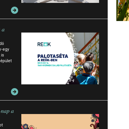
 a
ndó
y-egy
 is
épület
-nap a
ot