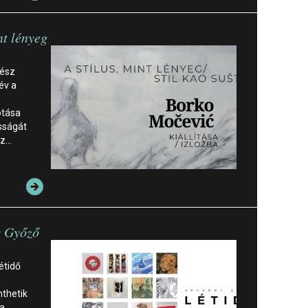
nt lényeg
vész
év a
ű
otása
sságát
sz…
y Győző
étidő
nthetik
 a