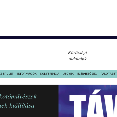
Közösségi
oldalaink
AZ ÉPÜLET
INFORMÁCIÓK
KONFERENCIA
JEGYEK
ELÉRHETŐSÉG
PALOTASÉT
lkotóművészek
ek kiállítása