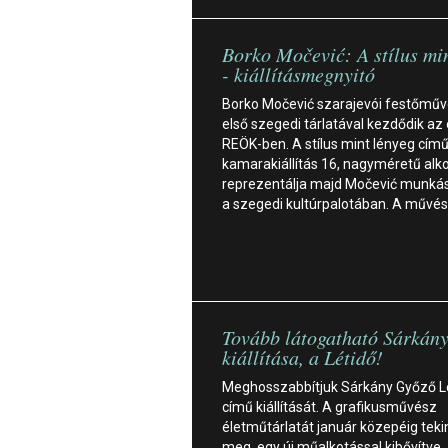
Borko Močević: A stílus mi
- kiállításmegnyitó
Borko Močević szarajevói festőmű
első szegedi tárlatával kezdődik az 
REÖK-ben. A stílus mint lényeg cím
kamarakiállítás 16, nagyméretű alk
reprezentálja majd Močević munká
a szegedi kultúrpalotában. A művé
Tovább látogatható Sárkán
kiállítása, a Létidő!
Meghosszabbítjuk Sárkány Győző L
című kiállítását. A grafikusművész
életműtárlatát január közepéig teki
meg, egy új műalkotással kibővítve,