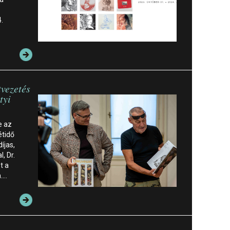
.
tvezetés
tyi
e az
étidő
íjas,
, Dr.
t a
n.…