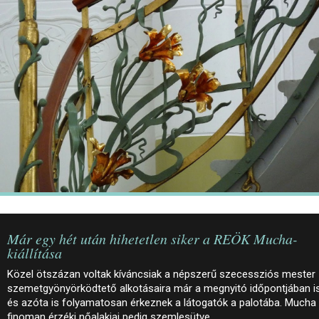
JEGYEK
ELÉRHETŐSÉG
PALOTASÉTÁK ÉS VEZETÉSEK
KÖZÉRDEKŰ ADATOK
Már egy hét után hihetetlen siker a REÖK Mucha-
kiállítása
Közel ötszázan voltak kíváncsiak a népszerű szecessziós mester
szemetgyönyörködtető alkotásaira már a megnyitó időpontjában is
és azóta is folyamatosan érkeznek a látogatók a palotába. Mucha
finoman érzéki nőalakjai pedig szemlesütve…