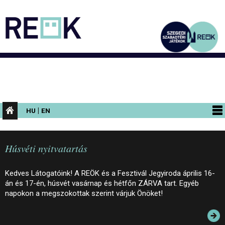
|
HU
EN
PROGRAMOK
Húsvéti nyitvatartás
KIÁLLÍTÁSOK
AZ ÉPÜLET
Kedves Látogatóink! A REÖK és a Fesztivál Jegyiroda április 16-
án és 17-én, húsvét vasárnap és hétfőn ZÁRVA tart. Egyéb
INFORMÁCIÓK
napokon a megszokottak szerint várjuk Önöket!
KONFERENCIA