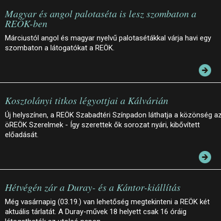
Magyar és angol palotaséta is lesz szombaton a
REÖK-ben
Márciustól angol és magyar nyelvű palotasétákkal várja havi egy
szombaton a látogatókat a REÖK.
Kosztolányi titkos légyottjai a Kálvárián
Új helyszínen, a REÖK Szabadtéri Színpadon láthatja a közönség a
öREÖK Szerelmek - Így szerettek ők sorozat nyári, kibővített
előadását.
Hétvégén zár a Duray- és a Kántor-kiállítás
Még vasárnapig (03.19.) van lehetőség megtekinteni a REÖK két
aktuális tárlatát. A Duray-művek 18 helyett csak 16 óráig