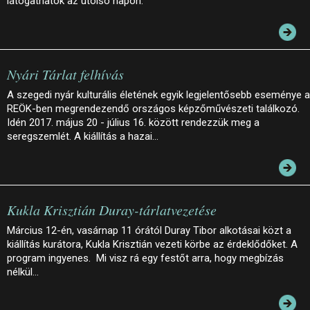
látogathatók az utolsó napon.
Nyári Tárlat felhívás
A szegedi nyár kulturális életének egyik legjelentősebb eseménye a
REÖK-ben megrendezendő országos képzőművészeti találkozó.
Idén 2017. május 20 - július 16. között rendezzük meg a
seregszemlét. A kiállítás a hazai…
Kukla Krisztián Duray-tárlatvezetése
Március 12-én, vasárnap 11 órától Duray Tibor alkotásai közt a
kiállítás kurátora, Kukla Krisztián vezeti körbe az érdeklődőket. A
program ingyenes. Mi visz rá egy festőt arra, hogy megbízás
nélkül…