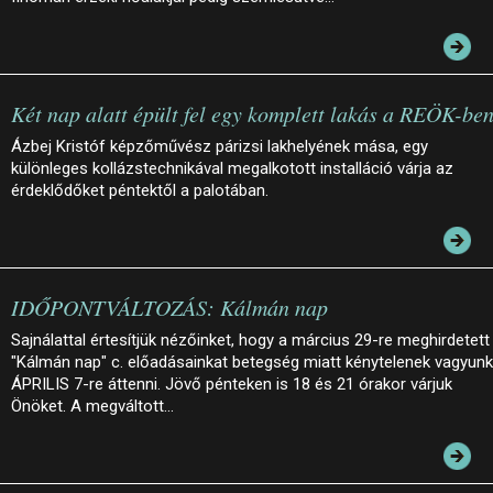
Két nap alatt épült fel egy komplett lakás a REÖK-be
Ázbej Kristóf képzőművész párizsi lakhelyének mása, egy
különleges kollázstechnikával megalkotott installáció várja az
érdeklődőket péntektől a palotában.
IDŐPONTVÁLTOZÁS: Kálmán nap
Sajnálattal értesítjük nézőinket, hogy a március 29-re meghirdetett
"Kálmán nap" c. előadásainkat betegség miatt kénytelenek vagyunk
ÁPRILIS 7-re áttenni. Jövő pénteken is 18 és 21 órakor várjuk
Önöket. A megváltott…