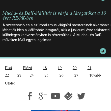
Mucha- és Dalí-kiállítás is várja a látogatókat a 10
éves REÖK-ben
A szecesszió és a szürrealizmus világhírű mestereinek alkotásait i
láthatják idén a kiállítóház látogatói, akik a jubileumi évre tekintettel
különleges kedvezményben is részesülnek. A Mucha- és Dalí-
műveken kívül egyéb izgalmas…
Első
Előző
18
19
20
21
22
24
25
26
27
Tovább
23
Utolsó