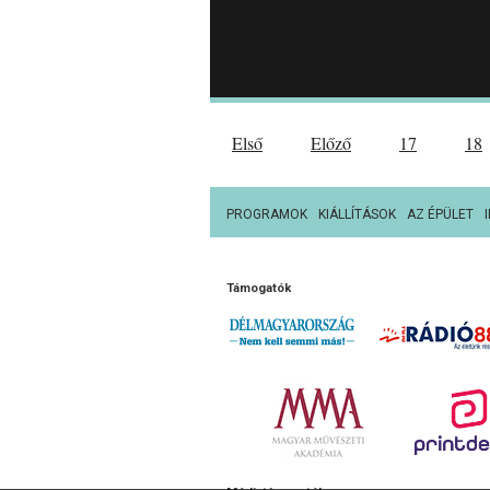
Első
Előző
17
18
PROGRAMOK
KIÁLLÍTÁSOK
AZ ÉPÜLET
Támogatók