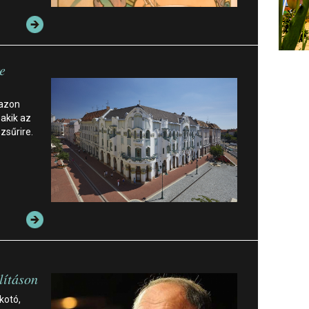
e
 azon
 akik az
zsűrire.
lításon
kotó,