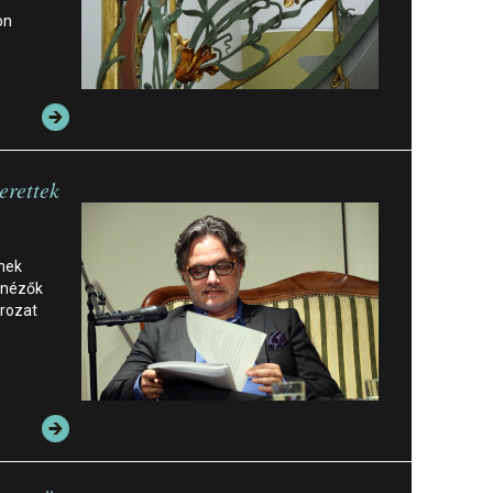
on
erettek
ynek
 nézők
orozat