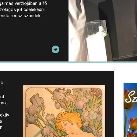
galmas verziójában a fő
zólagos jót cselekedni
dendő rossz szándék.
 a
int
ás a
ektív
a
an