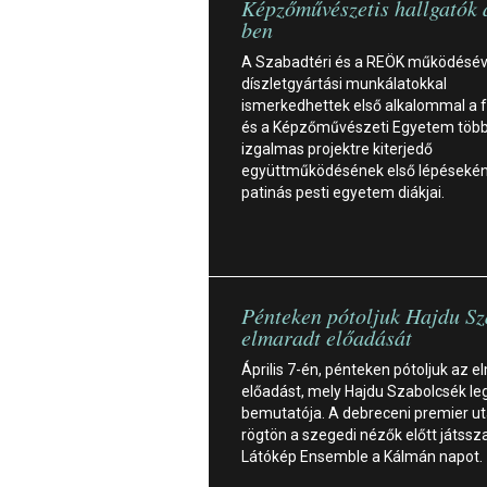
Képzőművészetis hallgatók
ben
A Szabadtéri és a REÖK működésév
díszletgyártási munkálatokkal
ismerkedhettek első alkalommal a f
és a Képzőművészeti Egyetem töb
izgalmas projektre kiterjedő
együttműködésének első lépésekén
patinás pesti egyetem diákjai.
Pénteken pótoljuk Hajdu Sz
elmaradt előadását
Április 7-én, pénteken pótoljuk az 
előadást, mely Hajdu Szabolcsék le
bemutatója. A debreceni premier u
rögtön a szegedi nézők előtt játssz
Látókép Ensemble a Kálmán napot.