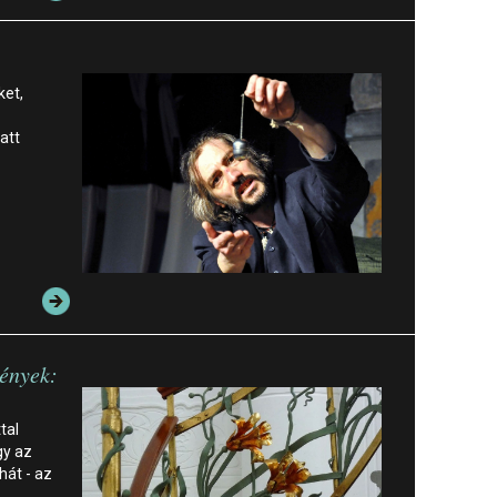
ket,
att
mények:
tal
gy az
hát - az