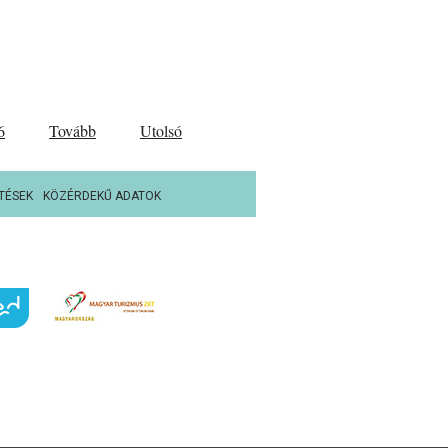
6
Tovább
Utolsó
TÉSEK
KÖZÉRDEKŰ ADATOK