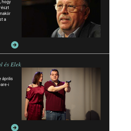
, hogy
részt
émakör
st a
l és Elek
 április
are-i