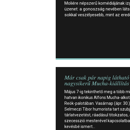
Moliére népszerű komédiájának iz
üzenet: a gonoszság nevében láts
sokkal veszélyesebb, mint az ere
Már csak pár napig látható
nagysikerű Mucha-kiállítás
Május 7-ig tekinthető meg a több m
hatvan ikonikus Alfons Mucha-alkot
Reök-palotában. Vasárnap (ápr. 30.)
Selmeczi Tibor humorista tart szubj
tárlatvezetést, ráadásul titokzatos, 
szecesszió mesterével kapcsolatb
kevésbé ismert…