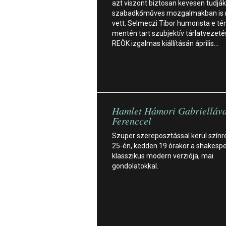
azt viszont biztosan kevesen tudják
szabadkőműves mozgalmakban is 
vett. Selmeczi Tibor humorista e t
mentén tart szubjektív tárlatvezeté
REÖK izgalmas kiállításán április…
Hamlet Hámori Gabrielláva
Ferenccel
Szuper szereposztással kerül színre
25-én, kedden 19 órakor a shakespe
klasszikus modern verziója, mai
gondolatokkal.