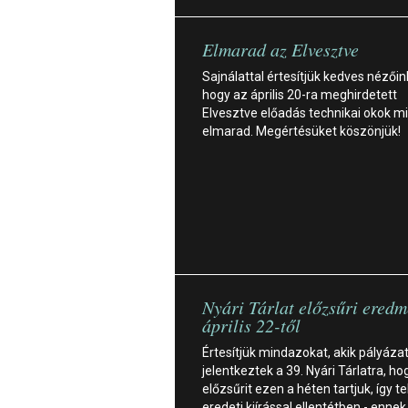
Elmarad az Elvesztve
Sajnálattal értesítjük kedves nézőin
hogy az április 20-ra meghirdetett
Elvesztve előadás technikai okok mi
elmarad. Megértésüket köszönjük!
Nyári Tárlat előzsűri ered
április 22-től
Értesítjük mindazokat, akik pályázat
jelentkeztek a 39. Nyári Tárlatra, ho
előzsűrit ezen a héten tartjuk, így te
eredeti kiírással ellentétben - ennek