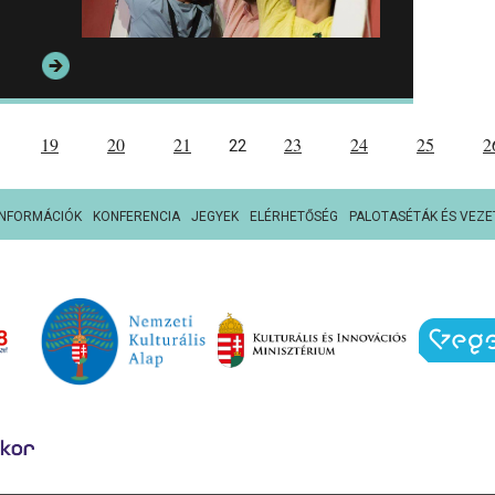
19
20
21
23
24
25
2
22
INFORMÁCIÓK
KONFERENCIA
JEGYEK
ELÉRHETŐSÉG
PALOTASÉTÁK ÉS VEZE