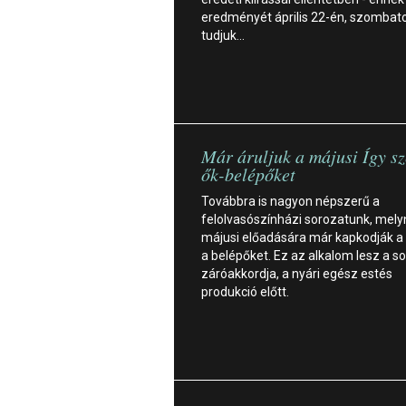
eredményét április 22-én, szombat
tudjuk…
Már áruljuk a májusi Így sz
ők-belépőket
Továbbra is nagyon népszerű a
felolvasószínházi sorozatunk, mel
májusi előadására már kapkodják a
a belépőket. Ez az alkalom lesz a s
záróakkordja, a nyári egész estés
produkció előtt.