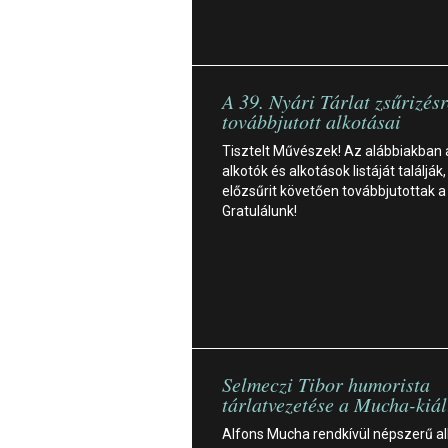
A 39. Nyári Tárlat zsűrizésr
továbbjutott alkotásai
Tisztelt Művészek! Az alábbiakban
alkotók és alkotások listáját találják,
előzsűrit követően továbbjutottak a 
Gratulálunk!
Selmeczi Tibor humorista
tárlatvezetése a Mucha-kiál
Alfons Mucha rendkívül népszerű al