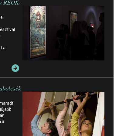
 a REÖK-
el,
esztivál
b
t a
abolcsék
elmaradt
gújabb
tán
a a