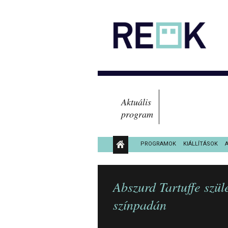
Aktuális
program
PROGRAMOK
KIÁLLÍTÁSOK
KÖZÉRDEKŰ ADATOK
Abszurd Tartuffe szü
színpadán