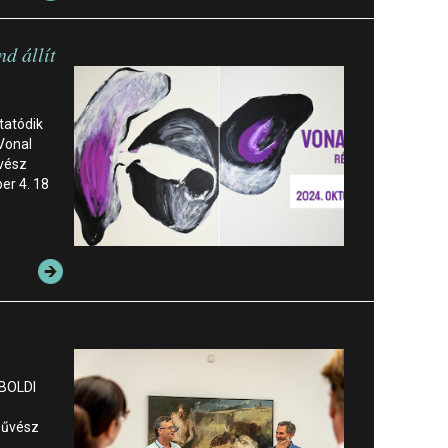
d állít
tatódik
 Vonal
űvész
er 4. 18
 BOLDI
őművész