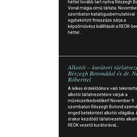
héttel tovább tart nyitva Részegh 
Vonal mágia című tárlata. November
szombaton katalógusbemutatóval
egybekötött finisszázs zárja a
képzőművész kiállítását a REÖK-be
héttel…
Alkotói – kurátori tárlatvez
Részegh Botonddal és dr. N
Róberttel
A lelkes érdeklődésre való tekintett
alkotói tárlatvezetésre várjuk a
művészetkedvelőket! November 9.
szombaton Részegh Botond szemé
enged betekintést alkotói világába.
órakor kezdődő tárlatvezetés alkal
REÖK vezető kurátorával,…