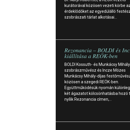
kurátorával közösen vezeti körbe a
érdeklődőket az egyedülálló festész
szobrászati tárlat alkotásai…
Rezonancia – BOLDI és In
kiállítása a REÖK-ben
BOLDI Kossuth- és Munkácsy Mihály
szobrászművész és Incze Mózes
Munkácsy Mihály-díjas festőművész á
közösen a szegedi REÖK-ben.
Együttműködésük nyomán különleg
két ágazatot kölcsönhatásba hozó t
nyílik Rezonancia címen,…