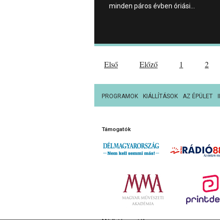
minden páros évben óriási…
Első
Előző
1
2
PROGRAMOK
KIÁLLÍTÁSOK
AZ ÉPÜLET
Támogatók