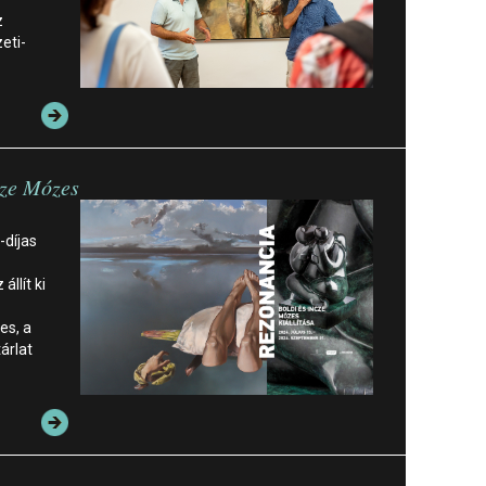
z
eti-
cze Mózes
-díjas
llít ki
es, a
árlat