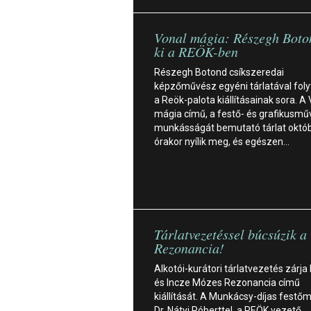
Vonal mágia: Részegh Boton
ki a REÖK-ben
Részegh Botond csíkszeredai
képzőművész egyéni tárlatával foly
a Reök-palota kiállításainak sora. A
mágia című, a festő- és grafikusm
munkásságát bemutató tárlat októb
órakor nyílik meg, és egészen…
Tárlatvezetéssel búcsúzik a
Rezonancia!
Alkotói-kurátori tárlatvezetés zárja
és Incze Mózes Rezonancia című
kiállítását. A Munkácsy-díjas fest
Dr. Nátyi Róberttel, a REÖK vezető