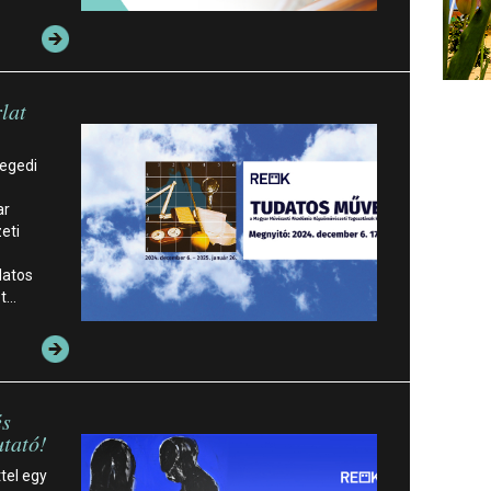
lat
zegedi
ar
eti
datos
et…
és
utató!
tel egy