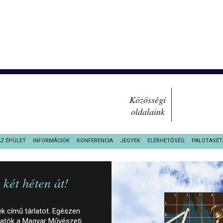
Közösségi
oldalaink
AZ ÉPÜLET
INFORMÁCIÓK
KONFERENCIA
JEGYEK
ELÉRHETŐSÉG
PALOTASÉT
két héten át!
 című tárlatot. Egészen
ogatók a Magyar Művészeti