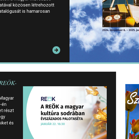
tával közösen létrehozott
 katalógusát is hamarosan
 REÖK-
 Magyar
2-én
t részt
egy
siket és