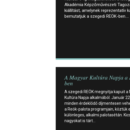
Akadémia Képzőművészeti Tagoza
kiállítást, amelynek reprezentatív
bemutatjuk a szegedi REÖK-ben.…
A Magyar Kultúra Napja a
ben
A szegedi REÖK megnyitja kapuit a
Kultúra Napja alkalmából. Január 2
minden érdeklődő díjmentesen vehe
a Reök-palota programjain, köztük 
különleges, alkalmi palotasétán. Kic
nagyokat is tárt…