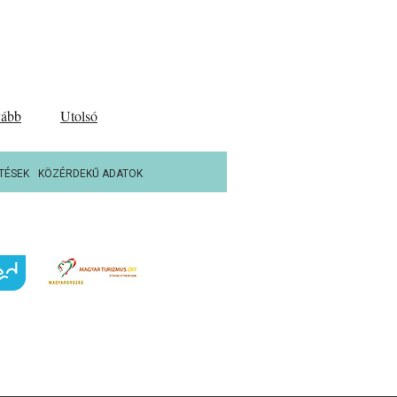
vább
Utolsó
TÉSEK
KÖZÉRDEKŰ ADATOK