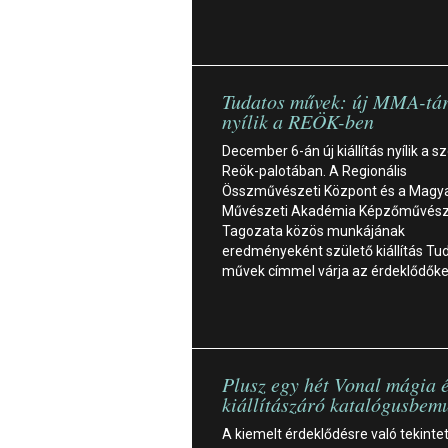
Tudatos művek: új MMA-tár
nyílik a REÖK-ben
December 6-án új kiállítás nyílik a s
Reök-palotában. A Regionális
Összművészeti Központ és a Magy
Művészeti Akadémia Képzőművész
Tagozata közös munkájának
eredményeként születő kiállítás Tu
művek címmel várja az érdeklődők
Plusz egy hét Vonal mágia 
kiállítászáró katalógusbem
A kiemelt érdeklődésre való tekintet