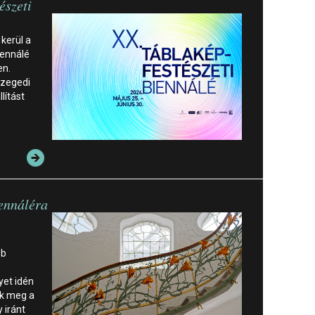
észeti
 kerül a
iennálé
en.
Szegedi
lítást
iennáléra
bb
yet idén
nk meg a
 iránt