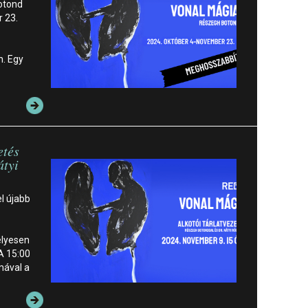
Botond
 23.
n. Egy
etés
átyi
el újabb
lyesen
 A 15:00
mával a