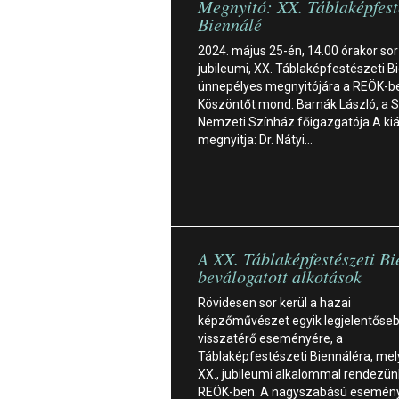
Megnyitó: XX. Táblaképfest
Biennálé
2024. május 25-én, 14.00 órakor sor
jubileumi, XX. Táblaképfestészeti B
ünnepélyes megnyitójára a REÖK-b
Köszöntőt mond: Barnák László, a 
Nemzeti Színház főigazgatója.A kiál
megnyitja: Dr. Nátyi…
A XX. Táblaképfestészeti B
beválogatott alkotások
Rövidesen sor kerül a hazai
képzőművészet egyik legjelentőse
visszatérő eseményére, a
Táblaképfestészeti Biennáléra, mel
XX., jubileumi alkalommal rendezü
REÖK-ben. A nagyszabású esemény