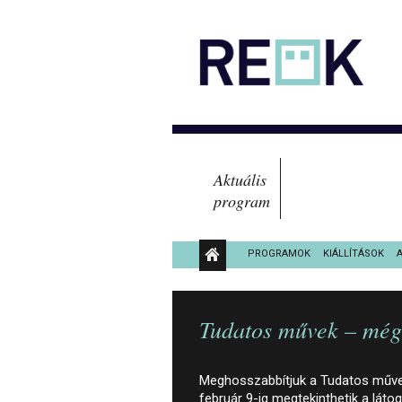
Aktuális
program
PROGRAMOK
KIÁLLÍTÁSOK
KÖZÉRDEKŰ ADATOK
Tudatos művek – még 
Meghosszabbítjuk a Tudatos művek
február 9-ig megtekinthetik a lát