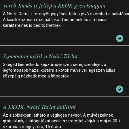
Veréb Tamás is fellép a REÖK gyereknapján
A Notre Dame-i toronyőr jegyében telik a jövő szombat a palotába
A kicsik közösen rózsaablakot festhetnek és a musical
karaktereinek is beöltözhetnek.
Szombaton nyílik a Nyári Tárlat
Szeged kiemelkedő képzőművészeti seregszemléjét, a
legfontosabb hazai kortárs alkotók műveivel, egészen július
közepéig nézhetik meg a látogatók.
A XXXIX. Nyári Tárlat kiállítói
Az alábbiakban látható a végleges névsor. A művészeknek
gratulálunk, a látogatókat pedig szeretettel várjuk a május 20-i,
szombati megnyitóra, 15 órára.