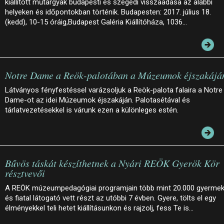
kiállított műtárgyak budapesti és szegedi visszaadása az alábbi
helyeken és időpontokban történik. Budapesten: 2017. július 18.
(kedd), 10-15 óráig,Budapest Galéria Kiállítóháza, 1036…
Notre Dame a Reök-palotában a Múzeumok éjszakájá
Látványos fényfestéssel varázsoljuk a Reök-palota falaira a Notre
Dame-ot az idei Múzeumok éjszakáján. Palotasétával és
tárlatvezetésekkel is várunk ezen a különleges estén.
Bűvös táskát készíthetnek a Nyári REÖK Gyerök Kör
résztvevői
A REÖK múzeumpedagógiai programjain több mint 20.000 gyerme
és fiatal látogató vett részt az utóbbi 7 évben. Gyere, tölts el egy
élményekkel teli hetet kiállításunkon és rajzolj, fess Te is…