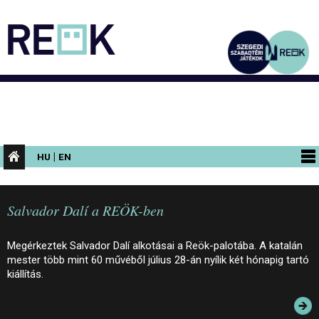
|
HU
EN
PROGRAMOK
Salvador Dalí a REÖK-ben
KIÁLLÍTÁSOK
AZ ÉPÜLET
Megérkeztek Salvador Dalí alkotásai a Reök-palotába. A katalán
mester több mint 60 művéből július 28-án nyílik két hónapig tartó
INFORMÁCIÓK
kiállítás.
KONFERENCIA