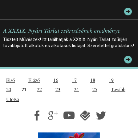
A XXXIX. Nyári Tárlat zsűrizésének eredménye
Tisztelt Művészek! Itt találhatják a XXXIX. Nyári Tárlat zsűrijén
továbbjutott alkotók és alkotások listáját. Szeretettel gratulálunk!
Első
Előző
16
17
18
19
20
22
23
24
25
Tovább
21
Utolsó