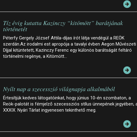
Tíz évig kutatta Kazinczy “kitömött” barátjának
történetét
Péterfy Gergely József Attila-díjas írót látja vendégül a REÖK
szerdán.Az irodalmi est apropója a tavalyi évben Aegon Művészeti
Díjjal kitüntetett, Kazinczy Ferenc egy különös barátságát feltáró
történelmi regénye, a Kitömött…
Nyílt nap a szecesszió világnapja alkalmából
Értesítjük kedves látogatóinkat, hogy június 10-én szombaton, a
Reök-palotát is fémjelző szecessziós stílus ünnepének jegyében, 
XXXIX. Nyári Tárlat ingyenesen tekinthető meg.