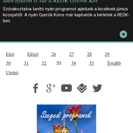
Idén nyáron is vár a REÖK Gyerök Kör
Szórakoztatva tanító nyári programot ajánlunk a kicsiknek június
közepétől. A nyári Gyerök Körre már kaphatók a bérletek a REÖK-
ben.
Első
Előző
26
27
28
29
30
31
32
34
35
Tovább
33
Utolsó