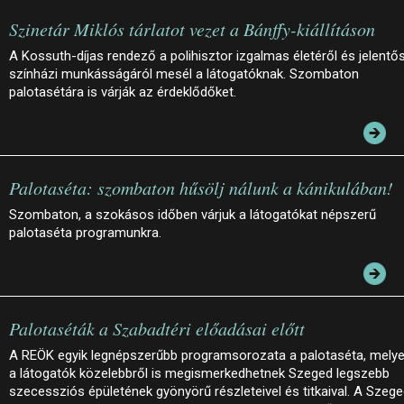
Szinetár Miklós tárlatot vezet a Bánffy-kiállításon
A Kossuth-díjas rendező a polihisztor izgalmas életéről és jelentő
színházi munkásságáról mesél a látogatóknak. Szombaton
palotasétára is várják az érdeklődőket.
Palotaséta: szombaton hűsölj nálunk a kánikulában!
Szombaton, a szokásos időben várjuk a látogatókat népszerű
palotaséta programunkra.
Palotaséták a Szabadtéri előadásai előtt
A REÖK egyik legnépszerűbb programsorozata a palotaséta, mely
a látogatók közelebbről is megismerkedhetnek Szeged legszebb
szecessziós épületének gyönyörű részleteivel és titkaival. A Szege