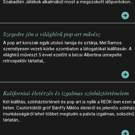
Szabadtéri Játékok alkalmából most a megszokott időpontokon…
Szegedre jön a világhírű pop art művész
A pop art korszak egyik utolsó tanúja és sztárja, Mel Ramos
személyesen vezeti körbe szombaton a látogatókat kiállításán. A
világhírű művészt 5 évvel ezelőtt a bécsi Albertina ünnepelte
retrospektív tárlattal,…
Kaliforniai életérzés és izgalmas színháztörténelem
Két kiállítás, színháztörténeti és pop art is nyílik a REÖK-ben ezen 
héten. Csütörtöktől gróf Bánffy Miklós életéről és jelentős színház
munkásságáról lehet többet megtudni a palota izgalmas, sokszínű
tárlatán,…