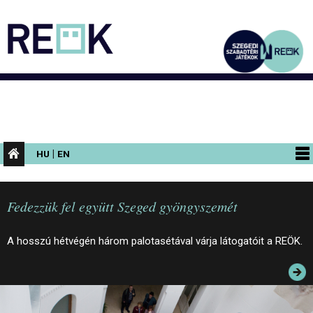
|
HU
EN
PROGRAMOK
Fedezzük fel együtt Szeged gyöngyszemét
KIÁLLÍTÁSOK
AZ ÉPÜLET
A hosszú hétvégén három palotasétával várja látogatóit a REÖK.
INFORMÁCIÓK
KONFERENCIA