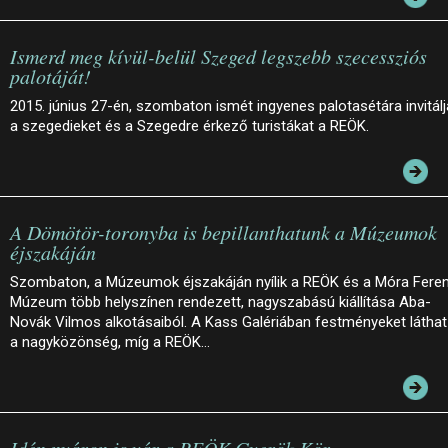
Ismerd meg kívül-belül Szeged legszebb szecessziós
palotáját!
2015. június 27-én, szombaton ismét ingyenes palotasétára invitálj
a szegedieket és a Szegedre érkező turistákat a REÖK.
A Dömötör-toronyba is bepillanthatunk a Múzeumok
éjszakáján
Szombaton, a Múzeumok éjszakáján nyílik a REÖK és a Móra Fere
Múzeum több helyszínen rendezett, nagyszabású kiállítása Aba-
Novák Vilmos alkotásaiból. A Kass Galériában festményeket láthat
a nagyközönség, míg a REÖK…