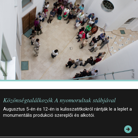
JEGYEK
ELÉRHETŐSÉG
PALOTASÉTÁK ÉS VEZETÉSEK
KÖZÉRDEKŰ ADATOK
Közönségtalálkozók A nyomorultak stábjával
Augusztus 5-én és 12-én is kulisszatitkokról rántják le a leplet a
monumentális produkció szereplői és alkotói.