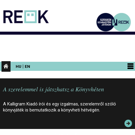
|
HU
EN
PROGRAMOK
A szerelemmel is játszhatsz a Könyvhéten
KIÁLLÍTÁSOK
AZ ÉPÜLET
A Kalligram Kiadó írói és egy izgalmas, szerelemről szóló
könyvjáték is bemutatkozik a könyvheti hétvégén.
INFORMÁCIÓK
KONFERENCIA