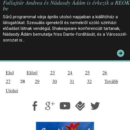
Fullajtár Andrea és Nádasdy Ádám is érkezik a REÖK
be
Sűrű programmal várja április utolsó napjaiban a kiállítóház a
látogatókat. Szexuális igenekről és nemekről szóló színházi
előadást látnak vendégül, Shakespeare-konferenciát tartanak,
Nádasdy Ádám bemutatja friss Dante-fordítását, és a Városszél-
sorozat is…
Első
Előző
23
24
25
26
27
29
30
31
32
Tovább
28
Utolsó