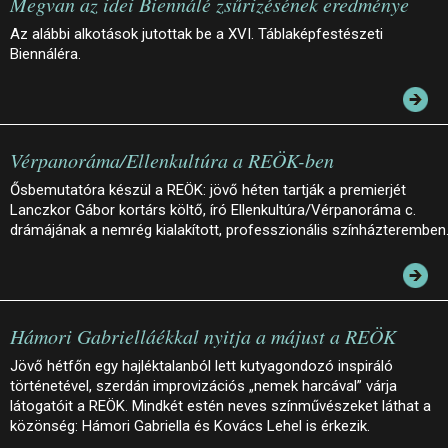
Megvan az idei Biennálé zsűrizésének eredménye
Az alábbi alkotások jutottak be a XVI. Táblaképfestészeti
Biennáléra.
Vérpanoráma/Ellenkultúra a REÖK-ben
Ősbemutatóra készül a REÖK: jövő héten tartják a premierjét
Lanczkor Gábor kortárs költő, író Ellenkultúra/Vérpanoráma c.
drámájának a nemrég kialakított, professzionális színházteremben
Hámori Gabrielláékkal nyitja a májust a REÖK
Jövő hétfőn egy hajléktalanból lett kutyagondozó inspiráló
történetével, szerdán improvizációs „nemek harcával” várja
látogatóit a REÖK. Mindkét estén neves színművészeket láthat a
közönség: Hámori Gabriella és Kovács Lehel is érkezik.