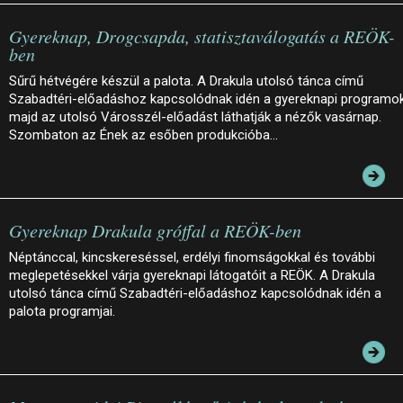
Gyereknap, Drogcsapda, statisztaválogatás a REÖK-
ben
Sűrű hétvégére készül a palota. A Drakula utolsó tánca című
Szabadtéri-előadáshoz kapcsolódnak idén a gyereknapi programok
majd az utolsó Városszél-előadást láthatják a nézők vasárnap.
Szombaton az Ének az esőben produkcióba…
Gyereknap Drakula gróffal a REÖK-ben
Néptánccal, kincskereséssel, erdélyi finomságokkal és további
meglepetésekkel várja gyereknapi látogatóit a REÖK. A Drakula
utolsó tánca című Szabadtéri-előadáshoz kapcsolódnak idén a
palota programjai.