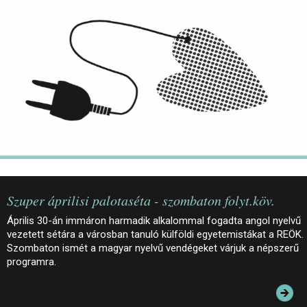
JEGYEK
ELÉRHETŐSÉG
PALOTASÉTÁK ÉS VEZETÉSEK
KÖZÉRDEKŰ ADATOK
Szuper áprilisi palotaséta - szombaton folyt.köv.
Április 30-án immáron harmadik alkalommal fogadta angol nyelvű
vezetett sétára a városban tanuló külföldi egyetemistákat a REÖK.
Szombaton ismét a magyar nyelvű vendégeket várjuk a népszerű
programra.