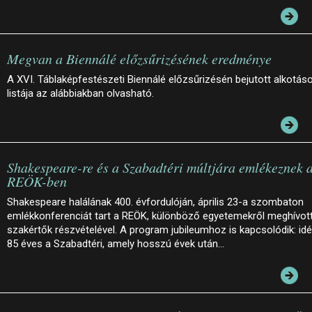
Megvan a Biennálé előzsűrizésének eredménye
A XVI. Táblaképfestészeti Biennálé előzsűrizésén bejutott alkotás
listája az alábbiakban olvasható.
Shakespeare-re és a Szabadtéri múltjára emlékeznek 
REÖK-ben
Shakespeare halálának 400. évfordulóján, április 23-a szombaton
emlékkonferenciát tart a REÖK, különböző egyetemekről meghívot
szakértők részvételével. A program jubileumhoz is kapcsolódik: id
85 éves a Szabadtéri, amely hosszú évek után…