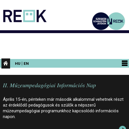
|
HU
EN
PROGRAMOK
II. Múzeumpedagógiai Információs Nap
KIÁLLÍTÁSOK
AZ ÉPÜLET
Április 15-én, pénteken már második alkalommal vehetnek részt
az érdeklődő pedagógusok és szülők a népszerű
INFORMÁCIÓK
múzeumpedagógiai programunkhoz kapcsolódó információs
napon.
KONFERENCIA