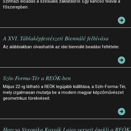
Színházi előadás a szexuális zaklatásról. Egy kancsó teával a
főszerepben.
A XVI. Táblaképfestészeti Biennálé felhívása
Az alábbiakban olvashatók az idei biennálé beadási feltételei.
Szín-Forma-Tér a REÖK-ben
Május 22-ig látható a REÖK legújabb kiállítása, a Szín-Forma-Tér,
mely izgalmasan mutatja be a modern magyar képzőművészet
geometrikus törekvéseit.
Harcsa Veronika Kassák Lajos verseit énekli a REÖK