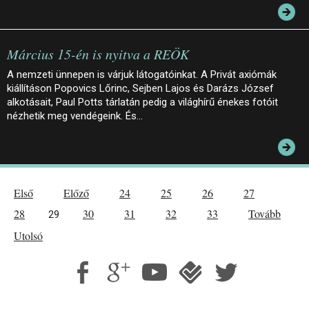
Március 15-én is nyitva a REÖK
A nemzeti ünnepen is várjuk látogatóinkat. A Privát axiómák
kiállításon Popovics Lőrinc, Sejben Lajos és Darázs József
alkotásait, Paul Potts tárlatán pedig a világhírű énekes fotóit
nézhetik meg vendégeink. És…
Első
Előző
24
25
26
27
28
30
31
32
33
Tovább
29
Utolsó