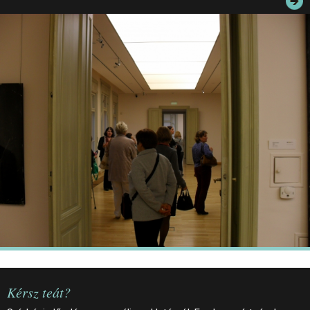
JEGYEK
ELÉRHETŐSÉG
PALOTASÉTÁK ÉS VEZETÉSEK
KÖZÉRDEKŰ ADATOK
Kérsz teát?