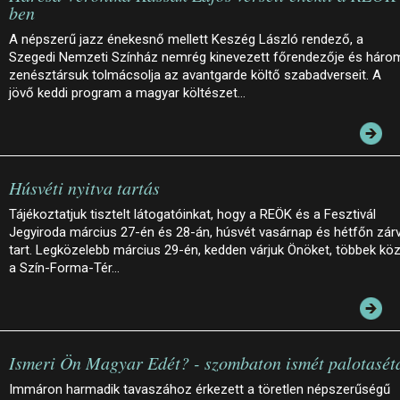
ben
A népszerű jazz énekesnő mellett Keszég László rendező, a
Szegedi Nemzeti Színház nemrég kinevezett főrendezője és háro
zenésztársuk tolmácsolja az avantgarde költő szabadverseit. A
jövő keddi program a magyar költészet…
Húsvéti nyitva tartás
Tájékoztatjuk tisztelt látogatóinkat, hogy a REÖK és a Fesztivál
Jegyiroda március 27-én és 28-án, húsvét vasárnap és hétfőn zár
tart. Legközelebb március 29-én, kedden várjuk Önöket, többek köz
a Szín-Forma-Tér…
Ismeri Ön Magyar Edét? - szombaton ismét palotasét
Immáron harmadik tavaszához érkezett a töretlen népszerűségű