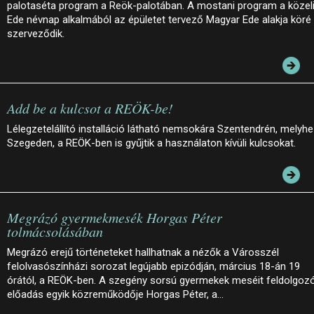
palotaséta program a Reök-palotában. A mostani program a közel
Ede névnap alkalmából az épületet tervező Magyar Ede alakja köré
szerveződik.
Add be a kulcsot a REÖK-be!
Lélegzetelállító installáció látható nemsokára Szentendrén, melyh
Szegeden, a REÖK-ben is gyűjtik a használaton kívüli kulcsokat.
Megrázó gyermekmesék Horgas Péter
tolmácsolásában
Megrázó erejű történeteket hallhatnak a nézők a Városszél
felolvasószínházi sorozat legújabb epizódján, március 18-án 19
órától, a REÖK-ben. A szegény sorsú gyermekek meséit feldolgoz
előadás egyik közreműködője Horgas Péter, a…