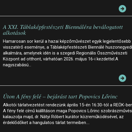
A XXI. Táblaképfestészeti Biennáléra beválogatott
alkotások
Hamarosan sor kerül a hazai képzőművészet egyik legjelentősebb
visszatérő eseménye, a Táblaképfestészeti Biennálé huszonegyed
alkalmára, amelynek idén is a szegedi Regionális Összművészeti
Központ ad otthont, várhatóan 2026. május 16-i kezdettel.A
nagyszabású…
Úton A fény felé – bejárást tart Popovics Lőrinc
Alkotói tárlatvezetést rendezünk április 15-én 16:30-tól a REÖK-ben
A fény felé című kiállításon maga Popovics Lőrinc szobrászművé
kalauzolja majd, dr. Nátyi Róbert kurátor közreműködésével, az
érdeklődőket a hangulatos tárlat termeiben.…