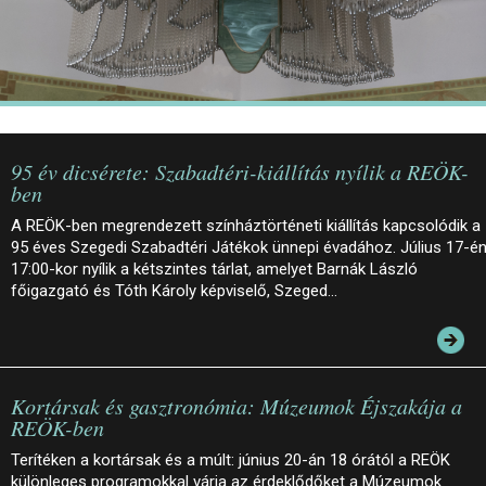
95 év dicsérete: Szabadtéri-kiállítás nyílik a REÖK-
ben
A REÖK-ben megrendezett színháztörténeti kiállítás kapcsolódik a
95 éves Szegedi Szabadtéri Játékok ünnepi évadához. Július 17-é
17:00-kor nyílik a kétszintes tárlat, amelyet Barnák László
főigazgató és Tóth Károly képviselő, Szeged…
Kortársak és gasztronómia: Múzeumok Éjszakája a
REÖK-ben
Terítéken a kortársak és a múlt: június 20-án 18 órától a REÖK
különleges programokkal várja az érdeklődőket a Múzeumok