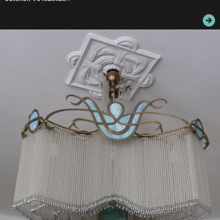
JEGYEK
ELÉRHETŐSÉG
PALOTASÉTÁK ÉS VEZETÉSEK
KÖZÉRDEKŰ ADATOK