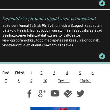
Szabadtéri-szülinapi rajzpályázat iskolásoknak
2026-ban fennállásának 95. évét ünnepli a Szegedi Szabadtéri
Játékok. Hazánk legnagyobb nyári színházi fesztiválja az évad
színházi-zenei felhozatalát színesítő, változatos
kísérőprogramokkal, több meglepetéssel készül rajongóinak,
visszatekintve az elmúlt csaknem százéves…
2
3
4
5
6
Első
Előző
1
7
8
9
10
Tovább
Utolsó