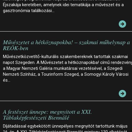
Éjszakája keretében, amelynek idei tematikája a művészet és a
gasztronómia találkozási…
Művészetet a hétköznapokba! – szakmai műhelynap a
REÖK-ben
Művészetközvetítő-kulturális szakembereknek tartottak szakmai
napot Szegeden. A Művészetet a hétköznapokba! című rendezvén
a Magyar Nemzeti Galéria munkatársai vezetésével, a Szegedi
Nemzeti Színház, a Tourinform Szeged, a Somogyi Károly Városi
és…
A festészet ünnepe: megnyitott a XXI.
Táblaképfestészeti Biennálé
Díjátadással egybekötött ünnepélyes megnyitót tartottunk május