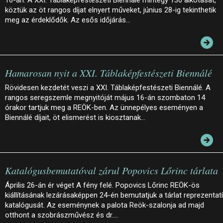
16-án. A XXI. Táblaképfestészeti Biennálé mintegy 130 alkotását,
köztük az öt rangos díjat elnyert műveket, június 28-ig tekinthetik
meg az érdeklődők. Az esős időjárás…
Hamarosan nyit a XXI. Táblaképfestészeti Biennálé
Rövidesen kezdetét veszi a XXI. Táblaképfestészeti Biennálé. A
rangos seregszemle megnyitóját május 16-án szombaton 14
órakor tartjuk meg a REÖK-ben. Az ünnepélyes eseményen a
Biennálé díjait, öt elismerést is kiosztanak…
Katalógusbemutatóval zárul Popovics Lőrinc tárlata
Április 26-án ér véget A fény felé. Popovics Lőrinc REÖK-ös
kiállításának lezárásaképpen 24-én bemutatjuk a tárlat reprezentat
katalógusát. Az eseménynek a palota Reök-szalonja ad majd
otthont a szobrászművész és dr.…