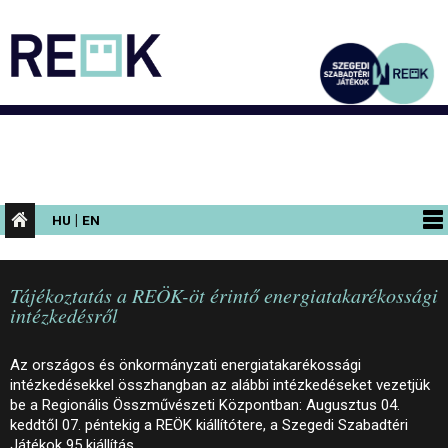
|
HU
EN
PROGRAMOK
Tájékoztatás a REÖK-öt érintő energiatakarékossági
KIÁLLÍTÁSOK
intézkedésről
AZ ÉPÜLET
Az országos és önkormányzati energiatakarékossági
INFORMÁCIÓK
intézkedésekkel összhangban az alábbi intézkedéseket vezetjük
be a Regionális Összművészeti Központban: Augusztus 04.
KONFERENCIA
keddtől 07. péntekig a REÖK kiállítótere, a Szegedi Szabadtéri
Játékok 95 kiállítás…