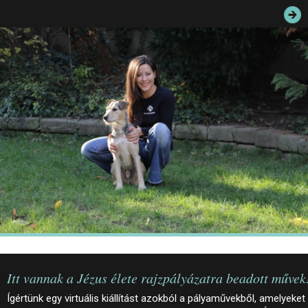
JEGYEK
ELÉRHETŐSÉG
PALOTASÉTÁK ÉS VEZETÉSEK
KÖZÉRDEKŰ ADATOK
Itt vannak a Jézus élete rajzpályázatra beadott művek
Ígértünk egy virtuális kiállítást azokból a pályaművekből, amelyeket