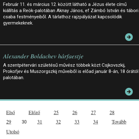
Február 11. és március 12. között látható a Jézus élete című
kiállítás a Reök-palotában Aknay János, ef Zámbó István és tábori
csaba festményeiből. A tárlathoz rajzpályázat kapcsolódik
gyermekeknek.
Alexander Boldachev hárfaestje
A szentpétervári születésű művész többek közt Csjkovszkij,
Prokofjev és Muszorgszkij műveiből is előad január 8-án, 18 órától
palotában.
Első
Előző
25
26
27
28
29
31
32
33
34
Tovább
30
Utolsó