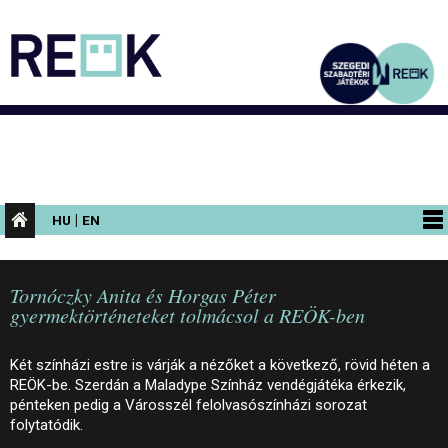
|
HU
EN
PROGRAMOK
Tornóczky Anita és Horgas Péter
KIÁLLÍTÁSOK
gyermektörténeteket tolmácsol a REÖK-ben
AZ ÉPÜLET
Két színházi estre is várják a nézőket a következő, rövid héten a
INFORMÁCIÓK
REÖK-be. Szerdán a Maladype Színház vendégjátéka érkezik,
pénteken pedig a Városszél felolvasószínházi sorozat
KONFERENCIA
folytatódik.