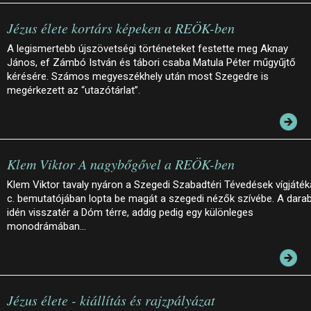
Jézus élete kortárs képeken a REÖK-ben
A legismertebb újszövetségi történeteket festette meg Aknay
János, ef Zámbó István és tábori csaba Matula Péter műgyűjtő
kérésére. Számos megyeszékhely után most Szegedre is
megérkezett az “utazótárlat”.
Klem Viktor A nagybőgővel a REÖK-ben
Klem Viktor tavaly nyáron a Szegedi Szabadtéri Tévedések vígjáték
c. bemutatójában lopta be magát a szegedi nézők szívébe. A dara
idén visszatér a Dóm térre, addig pedig egy különleges
monodrámában…
Jézus élete - kiállítás és rajzpályázat