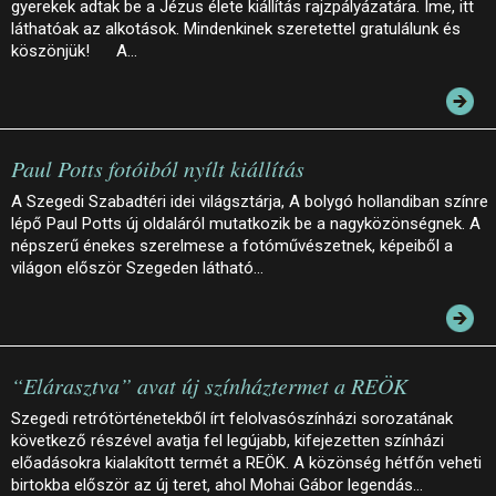
gyerekek adtak be a Jézus élete kiállítás rajzpályázatára. Íme, itt
láthatóak az alkotások. Mindenkinek szeretettel gratulálunk és
köszönjük! A…
Paul Potts fotóiból nyílt kiállítás
A Szegedi Szabadtéri idei világsztárja, A bolygó hollandiban színre
lépő Paul Potts új oldaláról mutatkozik be a nagyközönségnek. A
népszerű énekes szerelmese a fotóművészetnek, képeiből a
világon először Szegeden látható…
“Elárasztva” avat új színháztermet a REÖK
Szegedi retrótörténetekből írt felolvasószínházi sorozatának
következő részével avatja fel legújabb, kifejezetten színházi
előadásokra kialakított termét a REÖK. A közönség hétfőn veheti
birtokba először az új teret, ahol Mohai Gábor legendás…