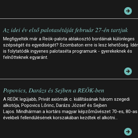
Az idei év első palotasétáját február 27-én tartjuk
Megfigyelték már a Reök-palota ablakosztó bordáinak különleges
szépségét és egyediségét? Szombaton erre is lesz lehetőség. Idé
is folytatódik ingyenes palotaséta programunk - gyerekeknek és
felnőtteknek egyaránt.
Popovics, Darázs és Sejben a REÖK-ben
A REÖK legújabb, Privát axiómák c. kiállításának három szegedi
alkotója, Popovics Lőrinc, Darázs József és Sejben
Lajos. Mindhárman a kortárs magyar képzőművészet 70-es, 80-as
évekbeli fellendülésének korszakában kezdtek el alkotni…