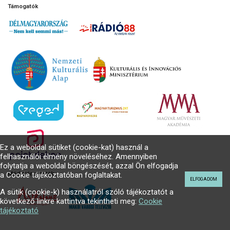
Támogatók
Ez a weboldal sütiket (cookie-kat) használ a
felhasználói élmény növeléséhez. Amennyiben
folytatja a weboldal böngészését, azzal Ön elfogadja
a Cookie tájékoztatóban foglaltakat.
Médiatámogatók
ELFOGADOM
A sütik (cookie-k) használatról szóló tájékoztatót a
következő linkre kattintva tekintheti meg:
Cookie
tájékoztató