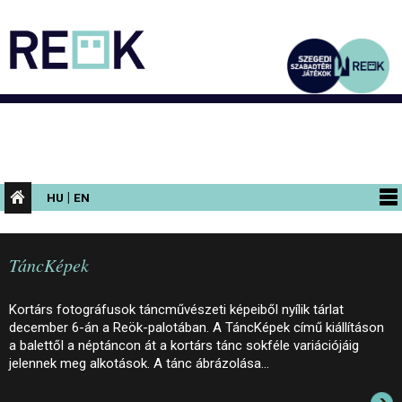
|
HU
EN
PROGRAMOK
TáncKépek
KIÁLLÍTÁSOK
AZ ÉPÜLET
Kortárs fotográfusok táncművészeti képeiből nyílik tárlat
december 6-án a Reök-palotában. A TáncKépek című kiállításon
INFORMÁCIÓK
a balettől a néptáncon át a kortárs tánc sokféle variációjáig
jelennek meg alkotások. A tánc ábrázolása…
KONFERENCIA