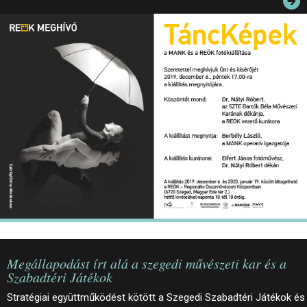
JEGYEK
ELÉRHETŐSÉG
PALOTASÉTÁK ÉS VEZETÉSEK
KÖZÉRDEKŰ ADATOK
Megállapodást írt alá a szegedi művészeti kar és a
Szabadtéri Játékok
Stratégiai együttműködést kötött a Szegedi Szabadtéri Játékok és