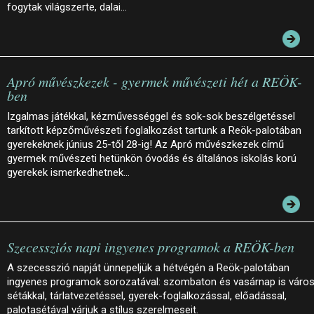
fogytak világszerte, dalai…
Apró művészkezek - gyermek művészeti hét a REÖK-
ben
Izgalmas játékkal, kézművességgel és sok-sok beszélgetéssel
tarkított képzőművészeti foglalkozást tartunk a Reök-palotában
gyerekeknek június 25-től 28-ig! Az Apró művészkezek című
gyermek művészeti hetünkön óvodás és általános iskolás korú
gyerekek ismerkedhetnek…
Szecessziós napi ingyenes programok a REÖK-ben
A szecesszió napját ünnepeljük a hétvégén a Reök-palotában
ingyenes programok sorozatával: szombaton és vasárnap is város
sétákkal, tárlatvezetéssel, gyerek-foglalkozással, előadással,
palotasétával várjuk a stílus szerelmeseit.