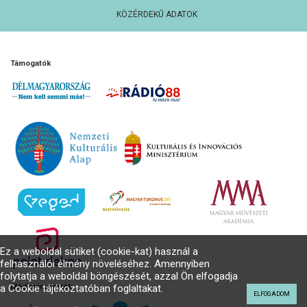
KÖZÉRDEKŰ ADATOK
Támogatók
Ez a weboldal sütiket (cookie-kat) használ a
felhasználói élmény növeléséhez. Amennyiben
folytatja a weboldal böngészését, azzal Ön elfogadja
a Cookie tájékoztatóban foglaltakat.
Médiatámogatók
ELFOGADOM