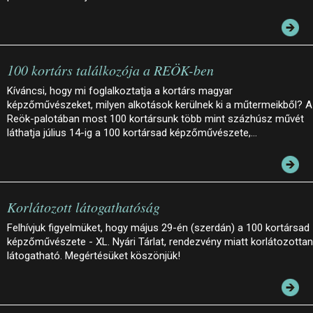
100 kortárs találkozója a REÖK-ben
Kíváncsi, hogy mi foglalkoztatja a kortárs magyar
képzőművészeket, milyen alkotások kerülnek ki a műtermeikből? A
Reök-palotában most 100 kortársunk több mint százhúsz művét
láthatja július 14-ig a 100 kortársad képzőművészete,…
Korlátozott látogathatóság
Felhívjuk figyelmüket, hogy május 29-én (szerdán) a 100 kortársad
képzőművészete - XL. Nyári Tárlat, rendezvény miatt korlátozottan
látogatható. Megértésüket köszönjük!