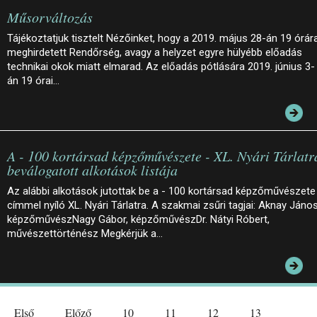
Műsorváltozás
Tájékoztatjuk tisztelt Nézőinket, hogy a 2019. május 28-án 19 órár
meghirdetett Rendőrség, avagy a helyzet egyre hülyébb előadás
technikai okok miatt elmarad. Az előadás pótlására 2019. június 3-
án 19 órai…
A - 100 kortársad képzőművészete - XL. Nyári Tárlatr
beválogatott alkotások listája
Az alábbi alkotások jutottak be a - 100 kortársad képzőművészete
címmel nyíló XL. Nyári Tárlatra. A szakmai zsűri tagjai: Aknay János
képzőművészNagy Gábor, képzőművészDr. Nátyi Róbert,
művészettörténész Megkérjük a…
Első
Előző
10
11
12
13