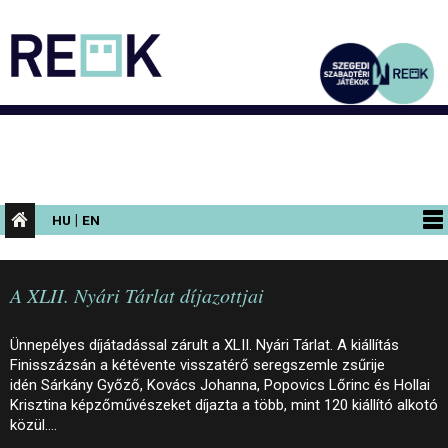
|
HU
EN
PROGRAMOK
A XLII. Nyári Tárlat díjazottjai
KIÁLLÍTÁSOK
AZ ÉPÜLET
Ünnepélyes díjátadással zárult a XLII. Nyári Tárlat. A kiállítás
Finisszázsán a kétévente visszatérő seregszemle zsűrije
INFORMÁCIÓK
idén Sárkány Győző, Kovács Johanna, Popovics Lőrinc és Hollai
Krisztina képzőművészeket díjazta a több, mint 120 kiállító alkotó
KONFERENCIA
közül.…