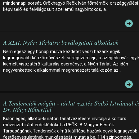
mindennapi sorsát. Örökhagyó Reök Iván főmérnök, országgyűlési
képviselő és felvilágosult szellemű nagybirtokos, a…
A XLII. Nyári Tárlatra beválogatott alkotások
Nem egész egy hónap múlva kezdetét veszi hazánk egyik
legrangosabb képzőművészeti seregszemléje, a szegedi nyár egyi
kiemelt visszatérő kulturális eseménye, a Nyári Tárlat. Az idén
negyvenkettedik alkalommal megrendezett találkozón az…
A Tendenciák mögött - tárlatvezetés Sinkó Istvánnal é
Dr. Nátyi Róberttel
Különleges, alkotói-kurátori tárlatvezetésre invitálja a kortárs
művészet iránt érdeklődőket a REÖK. A Magyar Festők
Társaságának Tendenciák című kiállítása hazánk egyik legnagyobb
festőegyesületének munkásságát mutatja be, 114 színpompás,