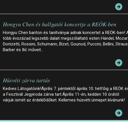
Hongyu Chen és hallgatói koncertje a REÖK-ben
Hongyu Chen bariton és tanítványai adnak koncertet a REÖK-ben! 
több évszázad legszebb dalait megszólaltató esten Händel, Mozar
Donizetti, Rossini, Schumann, Bizet, Gounod, Puccini, Bellini, Straus
Barber és Ilić műveit…
Húsvéti zárva tartás
Kedves Látogatóink!Április 7. péntektől április 10. hétfőig a REÖK é
a Fesztivál Jegyiroda zárva tart.Április 11-én, kedden 10 órától
várjuk ismét az érdeklődőket. Kellemes húsvéti ünnepet kívánunk!