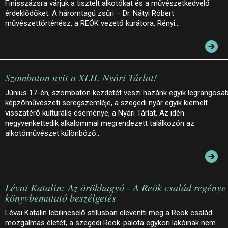
Finisszázsra várjuk a tisztelt alkotókat és a művészetkedvelő
érdeklődőket. A háromtagú zsűri – Dr. Nátyi Róbert
művészettörténész, a REÖK vezető kurátora, Rényi…
Szombaton nyit a XLII. Nyári Tárlat!
Június 17-én, szombaton kezdetét veszi hazánk egyik legrangosa
képzőművészeti seregszemléje, a szegedi nyár egyik kiemelt
visszatérő kulturális eseménye, a Nyári Tárlat. Az idén
negyvenkettedik alkalommal megrendezett találkozón az
alkotóművészet különböző…
Lévai Katalin: Az örökhagyó - A Reök család regénye 
könyvbemutató beszélgetés
Lévai Katalin lebilincselő stílusban eleveníti meg a Reök család
mozgalmas életét, a szegedi Reök-palota egykori lakóinak nem