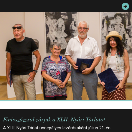
JEGYEK
ELÉRHETŐSÉG
PALOTASÉTÁK ÉS VEZETÉSEK
KÖZÉRDEKŰ ADATOK
Finisszázzsal zárjuk a XLII. Nyári Tárlatot
A XLII. Nyári Tárlat ünnepélyes lezárásaként július 21-én