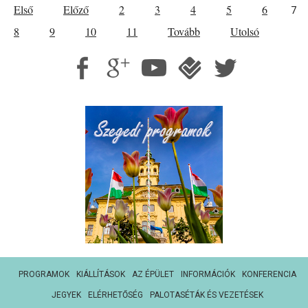
Első
Előző
2
3
4
5
6
7
8
9
10
11
Tovább
Utolsó
PROGRAMOK
KIÁLLÍTÁSOK
AZ ÉPÜLET
INFORMÁCIÓK
KONFERENCIA
JEGYEK
ELÉRHETŐSÉG
PALOTASÉTÁK ÉS VEZETÉSEK