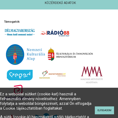
KÖZÉRDEKŰ ADATOK
Támogatók
Ez a weboldal sütiket (cookie-kat) használ a
felhasználói élmény növeléséhez. Amennyiben
folytatja a weboldal böngészését, azzal Ön elfogadja
a Cookie tájékoztatóban foglaltakat.
Médiatámogatók
ELFOGADOM
A sütik (cookie-k) használatról szóló tájékoztatót a