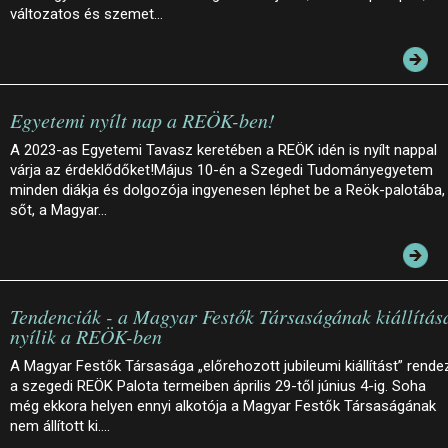
változatos és szemet…
Egyetemi nyílt nap a REÖK-ben!
A 2023-as Egyetemi Tavasz keretében a REÖK idén is nyílt nappal
várja az érdeklődőket!Május 10-én a Szegedi Tudományegyetem
minden diákja és dolgozója ingyenesen léphet be a Reök-palotába,
sőt, a Magyar…
Tendenciák - a Magyar Festők Társaságának kiállítás
nyílik a REÖK-ben
A Magyar Festők Társasága „előrehozott jubileumi kiállítást” rende
a szegedi REÖK Palota termeiben április 29-től június 4-ig. Soha
még ekkora helyen ennyi alkotója a Magyar Festők Társaságának
nem állított ki.…