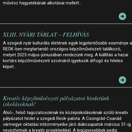
művész hagyatékának alkotásai mellett…
XLIII. NYÁRI TÁRLAT – FELHÍVÁS
A szegedi nyár kulturális életének egyik legjelentősebb eseménye a
REÖK-ben megtartandó országos képzőművészeti találkozó,
melyet 2025 május-júniusában rendezünk meg. A kiállítás a hazai
kortárs képzőművészeti szcénáról igyekszik átfogó és hiteles
képet…
Kreatív képzőművészeti pályázatot hirdetünk
iskolásoknak!
Alsó-, felső tagozatosoknak és középiskolásoknak szóló kreatív
pályázatot hirdet a szegedi Reök-palota. A Csongrád-Csanád
vármegye oktatási intézményeibe járó diákcsapatok március 31-ig
nevezhetnek a kreatív projektjeikkel. A legügyesebbek pedig