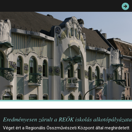
JEGYEK
ELÉRHETŐSÉG
PALOTASÉTÁK ÉS VEZETÉSEK
KÖZÉRDEKŰ ADATOK
Eredményesen zárult a REÖK iskolás alkotópályázata
Véget ért a Regionális Összművészeti Központ által meghirdetett