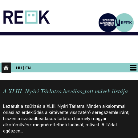
|
HU
EN
PROGRAMOK
A XLIII. Nyári Tárlatra beválasztott művek listája
KIÁLLÍTÁSOK
AZ ÉPÜLET
Lezárult a zsűrizés a XLIII. Nyári Tárlatra. Minden alkalommal
óriási az érdeklődés a kétévente visszatérő seregszemle iránt,
INFORMÁCIÓK
hiszen a szabadbeadásos tárlaton bármely magyar
alkotóművész megmérettetheti tudását, műveit. A Tárlat
KONFERENCIA
egészen…