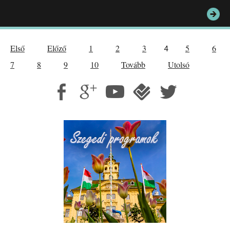
Első
Előző
1
2
3
5
6
4
7
8
9
10
Tovább
Utolsó