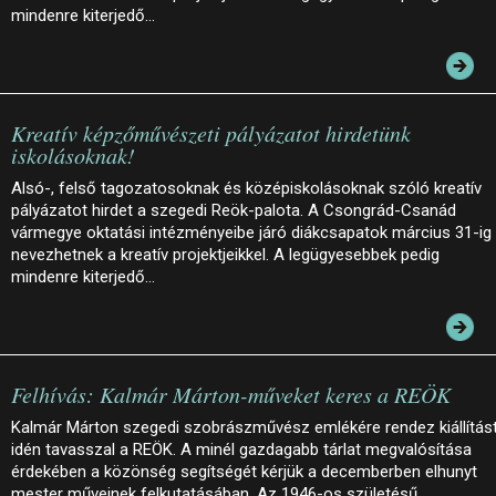
mindenre kiterjedő…
Kreatív képzőművészeti pályázatot hirdetünk
iskolásoknak!
Alsó-, felső tagozatosoknak és középiskolásoknak szóló kreatív
pályázatot hirdet a szegedi Reök-palota. A Csongrád-Csanád
vármegye oktatási intézményeibe járó diákcsapatok március 31-ig
nevezhetnek a kreatív projektjeikkel. A legügyesebbek pedig
mindenre kiterjedő…
Felhívás: Kalmár Márton-műveket keres a REÖK
Kalmár Márton szegedi szobrászművész emlékére rendez kiállítás
idén tavasszal a REÖK. A minél gazdagabb tárlat megvalósítása
érdekében a közönség segítségét kérjük a decemberben elhunyt
mester műveinek felkutatásában. Az 1946-os születésű…