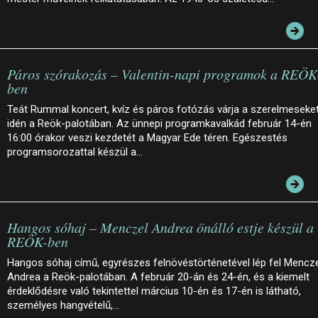
Páros szórakozás – Valentin-napi programok a REÖK
ben
Teát Rummal koncert, kvíz és páros fotózás várja a szerelmeseke
idén a Reök-palotában. Az ünnepi programkavalkád február 14-én
16:00 órakor veszi kezdetét a Magyar Ede téren. Egészestés
programsorozattal készül a…
Hangos sóhaj – Menczel Andrea önálló estje készül a
REÖK-ben
Hangos sóhaj című, egyrészes felnövéstörténetével lép fel Mencz
Andrea a Reök-palotában. A február 20-án és 24-én, és a kiemelt
érdeklődésre való tekintettel március 10-én és 17-én is látható,
személyes hangvételű,…