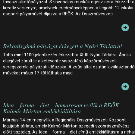
tavaszi alkotópályázat. Színvonalas munkák egész sora érkezett a
kreatív versenyre, amelynek eredményeképpen a legjobb 12 iskolai
csoport pályaművét díjazza a REÖK. Az Összművészeti…
Rekordszámú pályázat érkezett a Nyári Tárlatra!
Több mint 1100 jelentkezés érkezett a XLIII. Nyári Tárlatra. Április
elsejével zárult le a kétévente visszatérő képzőművészeti
seregszemle pályázati időszaka. A zsűri által ezután kiválasztandó
műveket május 17-től láthatja majd…
Idea – forma – élet – hamarosan nyílik a REÖK
Kalmár Márton-emlékkiállítása
Március 14-én megnyílik a Regionális Összművészeti Központ
legújabb tárlata, amely Kalmár Márton szegedi szobrászművész
előtt tiszteleg. Az Idea – forma – élet című emlékkiállításra a néhai