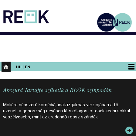
|
HU
EN
PROGRAMOK
Abszurd Tartuffe születik a REÖK színpadán
KIÁLLÍTÁSOK
AZ ÉPÜLET
Moliére népszerű komédiájának izgalmas verziójában a fő
üzenet: a gonoszság nevében látszólagos jót cselekedni sokkal
INFORMÁCIÓK
veszélyesebb, mint az eredendő rossz szándék.
KONFERENCIA