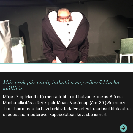
JEGYEK
ELÉRHETŐSÉG
PALOTASÉTÁK ÉS VEZETÉSEK
KÖZÉRDEKŰ ADATOK
Már csak pár napig látható a nagysikerű Mucha-
kiállítás
Május 7-ig tekinthető meg a több mint hatvan ikonikus Alfons
Mucha-alkotás a Reök-palotában. Vasárnap (ápr. 30.) Selmeczi
Tibor humorista tart szubjektív tárlatvezetést, ráadásul titokzatos,
szecesszió mesterével kapcsolatban kevésbé ismert…