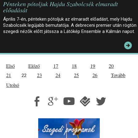
Pénteken pótoljuk Hajdu Szabolcsék elmaradt
előadását
Április 7-én, pénteken pótoljuk az elmaradt előadást, mely Hajdu
Szabolcsék legújabb bemutatója. A debreceni premier után rögtön
szegedi nézők előtt játssza a Látókép Ensemble a Kálmán napot.
Első
Előző
17
18
19
20
21
23
24
25
26
Tovább
22
Utolsó