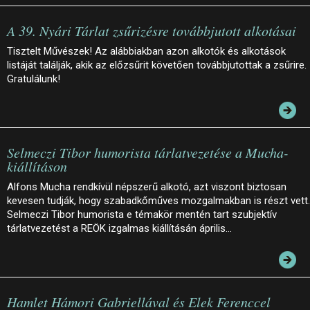
A 39. Nyári Tárlat zsűrizésre továbbjutott alkotásai
Tisztelt Művészek! Az alábbiakban azon alkotók és alkotások
listáját találják, akik az előzsűrit követően továbbjutottak a zsűrire.
Gratulálunk!
Selmeczi Tibor humorista tárlatvezetése a Mucha-
kiállításon
Alfons Mucha rendkívül népszerű alkotó, azt viszont biztosan
kevesen tudják, hogy szabadkőműves mozgalmakban is részt vett.
Selmeczi Tibor humorista e témakör mentén tart szubjektív
tárlatvezetést a REÖK izgalmas kiállításán április…
Hamlet Hámori Gabriellával és Elek Ferenccel