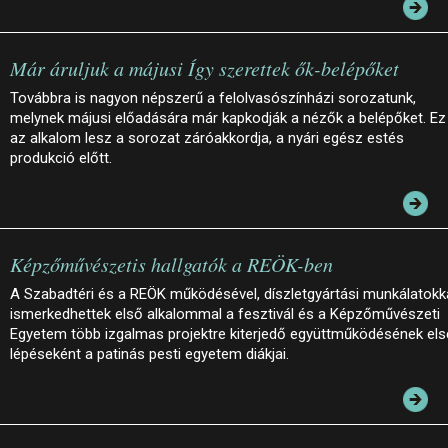
Már áruljuk a májusi Így szerettek ők-belépőket
Továbbra is nagyon népszerű a felolvasószínházi sorozatunk,
melynek májusi előadására már kapkodják a nézők a belépőket. Ez
az alkalom lesz a sorozat záróakkordja, a nyári egész estés
produkció előtt.
Képzőművészetis hallgatók a REÖK-ben
A Szabadtéri és a REÖK működésével, díszletgyártási munkálatokk
ismerkedhettek első alkalommal a fesztivál és a Képzőművészeti
Egyetem több izgalmas projektre kiterjedő együttműködésének el
lépéseként a patinás pesti egyetem diákjai.