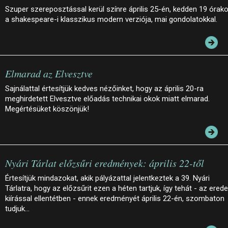
Szuper szereposztással kerül színre április 25-én, kedden 19 órako
a shakespeare-i klasszikus modern verziója, mai gondolatokkal.
Elmarad az Elvesztve
Sajnálattal értesítjük kedves nézőinket, hogy az április 20-ra
meghirdetett Elvesztve előadás technikai okok miatt elmarad.
Megértésüket köszönjük!
Nyári Tárlat előzsűri eredmények: április 22-től
Értesítjük mindazokat, akik pályázattal jelentkeztek a 39. Nyári
Tárlatra, hogy az előzsűrit ezen a héten tartjuk, így tehát - az erede
kiírással ellentétben - ennek eredményét április 22-én, szombaton
tudjuk…