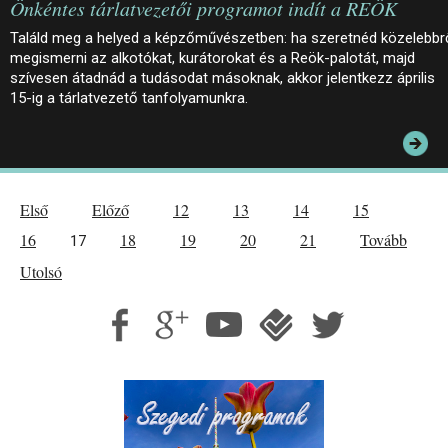
Önkéntes tárlatvezetői programot indít a REÖK
Találd meg a helyed a képzőművészetben: ha szeretnéd közelebbr
megismerni az alkotókat, kurátorokat és a Reök-palotát, majd
szívesen átadnád a tudásodat másoknak, akkor jelentkezz április
15-ig a tárlatvezető tanfolyamunkra.
Első
Előző
12
13
14
15
16
18
19
20
21
Tovább
17
Utolsó