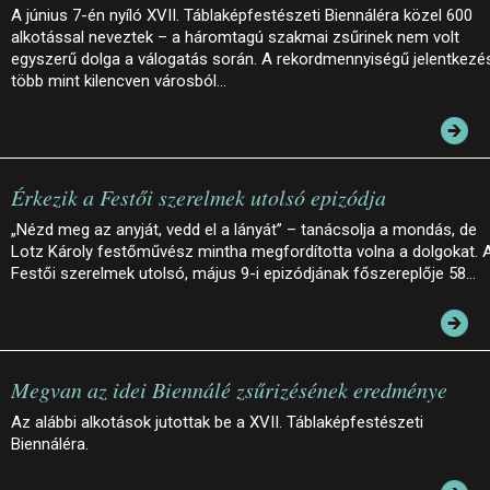
A június 7-én nyíló XVII. Táblaképfestészeti Biennáléra közel 600
alkotással neveztek – a háromtagú szakmai zsűrinek nem volt
egyszerű dolga a válogatás során. A rekordmennyiségű jelentkezé
több mint kilencven városból…
Érkezik a Festői szerelmek utolsó epizódja
„Nézd meg az anyját, vedd el a lányát” – tanácsolja a mondás, de
Lotz Károly festőművész mintha megfordította volna a dolgokat. 
Festői szerelmek utolsó, május 9-i epizódjának főszereplője 58…
Megvan az idei Biennálé zsűrizésének eredménye
Az alábbi alkotások jutottak be a XVII. Táblaképfestészeti
Biennáléra.