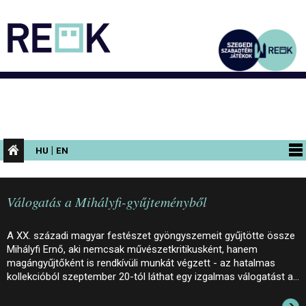
|
HU
EN
PROGRAMOK
Válogatás a Mihályfi-gyűjteményből
KIÁLLÍTÁSOK
AZ ÉPÜLET
A XX. századi magyar festészet gyöngyszemeit gyűjtötte össze
Mihályfi Ernő, aki nemcsak művészetkritikusként, hanem
INFORMÁCIÓK
magángyűjtőként is rendkívüli munkát végzett - az hatalmas
kollekcióból szeptember 20-tól láthat egy izgalmas válogatást a…
KONFERENCIA