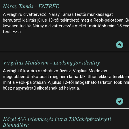
Náray Tamás - ENTRÉE
A világhírű divattervező, Náray Tamás festői munkásságát
bemutató kiállítás július 13-tól tekinthető meg a Reök-palotában. B
kevesen tudják, Náray a divattervezés mellett már több mint 15 év
fest. Ez a…
Virgilius Moldovan - Looking for identity
A világhírű kortárs szobrászművész, Virgilius Moldovan
megdöbbentő alkotásait még nem láthatták itthon ekkora terekben
mint a Reök-palotában. A július 12-től látogatható tárlaton több mi
húsz nagyméretű alkotásnak ad helyet a…
Közel 600 jelentkezés jött a Táblaképfestészeti
Biennáléra