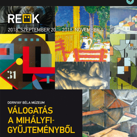
JEGYEK
ELÉRHETŐSÉG
PALOTASÉTÁK ÉS VEZETÉSEK
KÖZÉRDEKŰ ADATOK