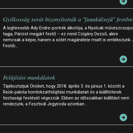
Gyilkosság sorát bizonyították a "faunkülsejű" festőre
A leghíresebb Ady Endre-portrék alkotója, a Nyolcak művészcsopo
tagja, Párizst megjárt festő – ez mind Czigány Dezső, akire
nemcsak a képei, hanem a sötét magánélete miatt is emlékszünk.
Festői…
Felújítási munkálatok
Tájékoztatjuk Önöket, hogy 2018. április 3. és június 1. között a
Reök-palota homlokzatfelújítási munkálatait és a kiállítóterek
tisztasági festését végezzük. Ebben az időszakban kiállítást nem
rendezünk, a Fesztivál Jegyiroda azonban…