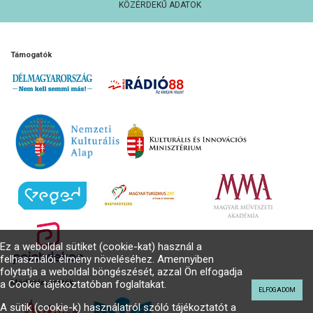
KÖZÉRDEKŰ ADATOK
Támogatók
Ez a weboldal sütiket (cookie-kat) használ a
felhasználói élmény növeléséhez. Amennyiben
folytatja a weboldal böngészését, azzal Ön elfogadja
Médiatámogatók
a Cookie tájékoztatóban foglaltakat.
ELFOGADOM
A sütik (cookie-k) használatról szóló tájékoztatót a