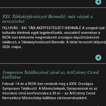
XXI. Táblaképfestészeti Biennálé: már várjuk a
nevezéseket
FELHÍVÁS - XXI. TÁBLAKÉPFESTÉSZETI BIENNÁLÉ A szegedi nyár
kulturális életének egyik legjelentősebb, visszatérő eseménye a
REÖK-ben kétévente megrendezett országos képzőművészeti
találkozó, a Táblaképfestészeti Biennálé. A tárlat tervezett időpont
2026. május…
Symposion Találkozóval zárul az ArtColony Cered
kiállítása
Február 14-én a REÖK-ben rendezik meg a XXIX. Országos
Symposion Találkozót. A Művésztelepek, Symposionok és az
Innováció című konferenciára a 30 év – az ArtColony Cered
Nemzetközi Művésztelep kiállítása záróeseményeként…