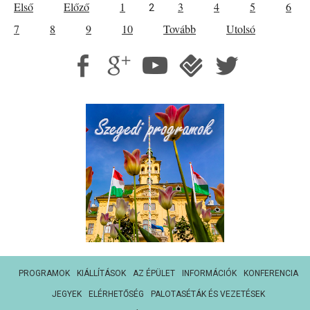
Első
Előző
1
3
4
5
6
2
7
8
9
10
Tovább
Utolsó
PROGRAMOK
KIÁLLÍTÁSOK
AZ ÉPÜLET
INFORMÁCIÓK
KONFERENCIA
JEGYEK
ELÉRHETŐSÉG
PALOTASÉTÁK ÉS VEZETÉSEK