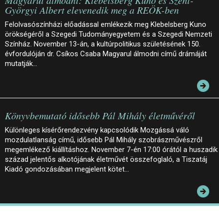
Györgyi Albert elevenedik meg a REÖK-ben
Felolvasószínházi előadással emlékezik meg Klebelsberg Kuno
örökségéről a Szegedi Tudományegyetem és a Szegedi Nemzeti
Színház. November 13-án, a kultúrpolitikus születésének 150.
évfordulóján dr. Csíkos Csaba Magyarul álmodni című drámáját
mutatják…
Könyvbemutató idősebb Pál Mihály életművéről
Különleges kísérőrendezvény kapcsolódik Mozgássá váló
mozdulatlanság című, idősebb Pál Mihály szobrászművészről
megemlékező kiállításhoz. November 7-én 17:00 órától a huszadik
század jelentős alkotójának életművét összefoglaló, a Tiszatáj
Kiadó gondozásában megjelent kötet…