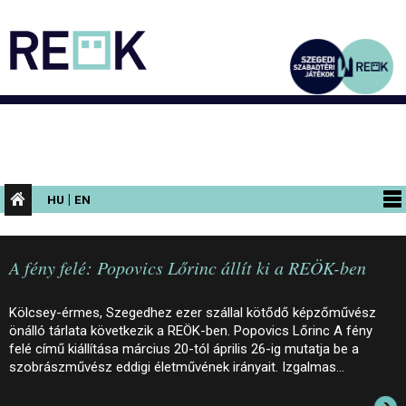
|
HU
EN
PROGRAMOK
A fény felé: Popovics Lőrinc állít ki a REÖK-ben
KIÁLLÍTÁSOK
AZ ÉPÜLET
Kölcsey-érmes, Szegedhez ezer szállal kötődő képzőművész
önálló tárlata következik a REÖK-ben. Popovics Lőrinc A fény
INFORMÁCIÓK
felé című kiállítása március 20-tól április 26-ig mutatja be a
szobrászművész eddigi életművének irányait. Izgalmas…
KONFERENCIA