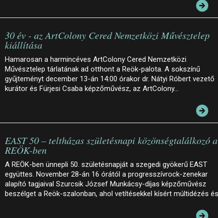
30 év - az ArtColony Cered Nemzetközi Művésztelep
kiállítása
Hamarosan a harmincéves ArtColony Cered Nemzetközi
Művésztelep tárlatának ad otthont a Reök-palota. A sokszínű
gyűjteményt december 13-án 14:00 órakor dr. Nátyi Róbert vezető
kurátor és Fürjesi Csaba képzőművész, az ArtColony…
EAST 50 – teltházas születésnapi közönségtalálkozó a
REÖK-ben
A REÖK-ben ünnepli 50. születésnapját a szegedi gyökerű EAST
együttes. November 28-án 16 órától a progresszívrock-zenekar
alapító tagjaival Szurcsik József Munkácsy-díjas képzőművész
beszélget a Reök-szalonban, ahol vetítésekkel kísért múltidézés é