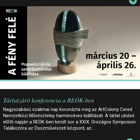
JEGYEK
ELÉRHETŐSÉG
PALOTASÉTÁK ÉS VEZETÉSEK
KÖZÉRDEKŰ ADATOK
Tárlatzáró konferencia a REÖK-ben
Nagyszabású szakmai nap koronázta meg az ArtColony Cered
Nemzetközi Művésztelep harmincéves kiállítását. A tárlat utolsó
előtti napján a REÖK-ben került sor a XXIX. Országos Symposion
Találkozóra az Összművészeti központ, az…