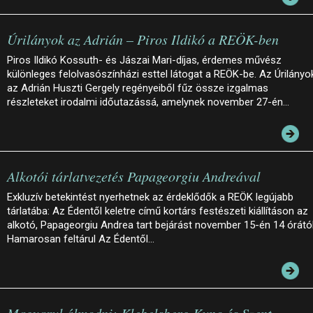
Úrilányok az Adrián – Piros Ildikó a REÖK-ben
Piros Ildikó Kossuth- és Jászai Mari-díjas, érdemes művész
különleges felolvasószínházi esttel látogat a REÖK-be. Az Úrilányo
az Adrián Huszti Gergely regényeiből fűz össze izgalmas
részleteket irodalmi időutazássá, amelynek november 27-én…
Alkotói tárlatvezetés Papageorgiu Andreával
Exkluzív betekintést nyerhetnek az érdeklődők a REÖK legújabb
tárlatába: Az Édentől keletre című kortárs festészeti kiállításon az
alkotó, Papageorgiu Andrea tart bejárást november 15-én 14 órától
Hamarosan feltárul Az Édentől…
Magyarul álmodni: Klebelsberg Kuno és Szent-