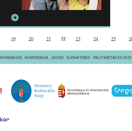
19
20
21
23
24
25
2
22
INFORMÁCIÓK
KONFERENCIA
JEGYEK
ELÉRHETŐSÉG
PALOTASÉTÁK ÉS VEZE