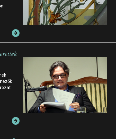
on
erettek
ynek
 nézők
orozat