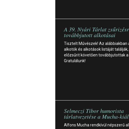
A 39. Nyári Tárlat zsűrizésr
továbbjutott alkotásai
Tisztelt Művészek! Az alábbiakban
alkotók és alkotások listáját találják,
előzsűrit követően továbbjutottak a 
Gratulálunk!
Selmeczi Tibor humorista
tárlatvezetése a Mucha-kiál
Alfons Mucha rendkívül népszerű al