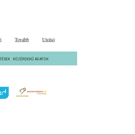
6
Tovább
Utolsó
TÉSEK
KÖZÉRDEKŰ ADATOK