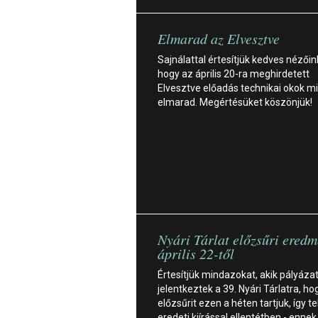
Elmarad az Elvesztve
Sajnálattal értesítjük kedves nézőin
hogy az április 20-ra meghirdetett
Elvesztve előadás technikai okok mi
elmarad. Megértésüket köszönjük!
Nyári Tárlat előzsűri ered
április 22-től
Értesítjük mindazokat, akik pályázat
jelentkeztek a 39. Nyári Tárlatra, ho
előzsűrit ezen a héten tartjuk, így te
eredeti kiírással ellentétben - ennek