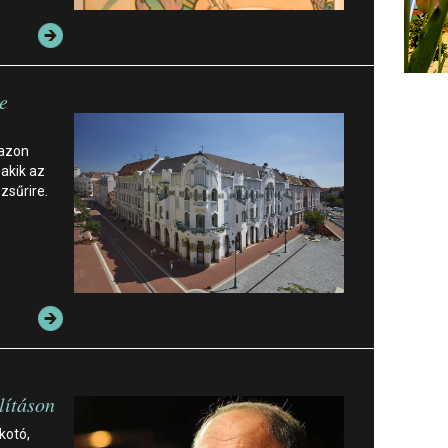
e
 azon
 akik az
zsűrire.
lításon
kotó,