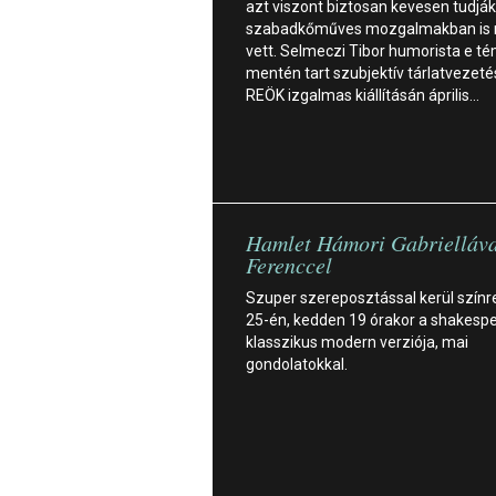
azt viszont biztosan kevesen tudják
szabadkőműves mozgalmakban is 
vett. Selmeczi Tibor humorista e t
mentén tart szubjektív tárlatvezeté
REÖK izgalmas kiállításán április…
Hamlet Hámori Gabrielláva
Ferenccel
Szuper szereposztással kerül színre
25-én, kedden 19 órakor a shakespe
klasszikus modern verziója, mai
gondolatokkal.