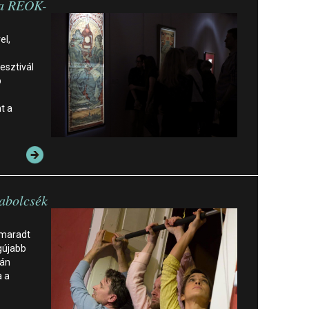
 a REÖK-
el,
esztivál
b
t a
abolcsék
elmaradt
gújabb
tán
a a