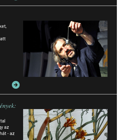
ket,
att
mények:
tal
gy az
hát - az