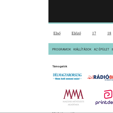
Első
Előző
17
18
PROGRAMOK
KIÁLLÍTÁSOK
AZ ÉPÜLET
Támogatók