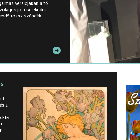
galmas verziójában a fő
zólagos jót cselekedni
dendő rossz szándék.
 a
int
ás a
ektív
a
an