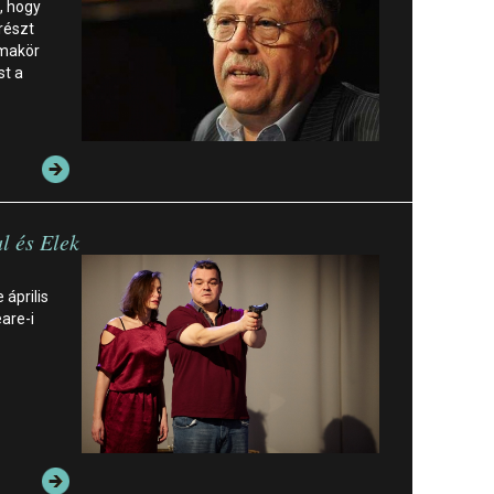
, hogy
részt
émakör
st a
l és Elek
 április
are-i