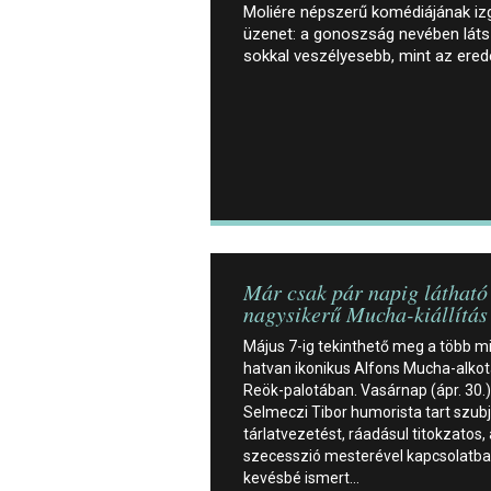
Moliére népszerű komédiájának iz
üzenet: a gonoszság nevében láts
sokkal veszélyesebb, mint az ere
Már csak pár napig látható
nagysikerű Mucha-kiállítás
Május 7-ig tekinthető meg a több m
hatvan ikonikus Alfons Mucha-alkot
Reök-palotában. Vasárnap (ápr. 30.)
Selmeczi Tibor humorista tart szubj
tárlatvezetést, ráadásul titokzatos, 
szecesszió mesterével kapcsolatb
kevésbé ismert…