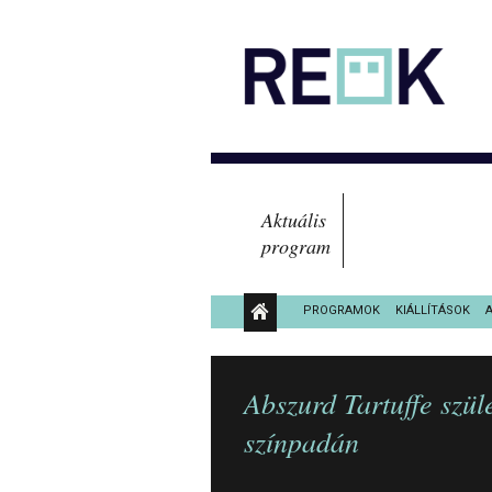
Aktuális
program
PROGRAMOK
KIÁLLÍTÁSOK
KÖZÉRDEKŰ ADATOK
Abszurd Tartuffe szü
színpadán