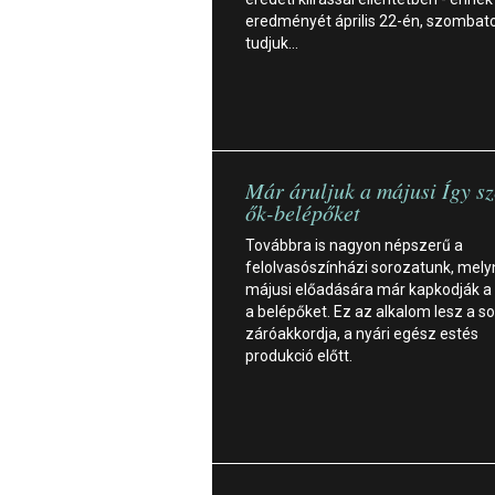
eredményét április 22-én, szombat
tudjuk…
Már áruljuk a májusi Így sz
ők-belépőket
Továbbra is nagyon népszerű a
felolvasószínházi sorozatunk, mel
májusi előadására már kapkodják a
a belépőket. Ez az alkalom lesz a s
záróakkordja, a nyári egész estés
produkció előtt.