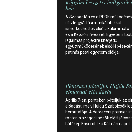
Képzőművészetis hallgatók
ben
A Szabadtéri és a REÖK működésév
díszletgyártási munkálatokkal
ismerkedhettek első alkalommal a f
és a Képzőművészeti Egyetem töb
izgalmas projektre kiterjedő
együttműködésének első lépésekén
patinás pesti egyetem diákjai.
Pénteken pótoljuk Hajdu Sz
elmaradt előadását
Április 7-én, pénteken pótoljuk az 
előadást, mely Hajdu Szabolcsék le
bemutatója. A debreceni premier u
rögtön a szegedi nézők előtt játssz
Látókép Ensemble a Kálmán napot.