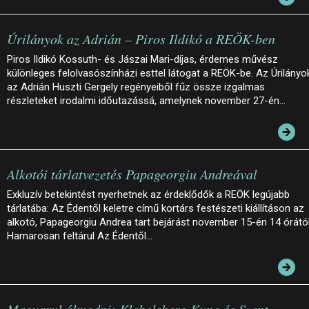
Úrilányok az Adrián – Piros Ildikó a REÖK-ben
Piros Ildikó Kossuth- és Jászai Mari-díjas, érdemes művész
különleges felolvasószínházi esttel látogat a REÖK-be. Az Úrilányo
az Adrián Huszti Gergely regényeiből fűz össze izgalmas
részleteket irodalmi időutazássá, amelynek november 27-én…
Alkotói tárlatvezetés Papageorgiu Andreával
Exkluzív betekintést nyerhetnek az érdeklődők a REÖK legújabb
tárlatába: Az Édentől keletre című kortárs festészeti kiállításon az
alkotó, Papageorgiu Andrea tart bejárást november 15-én 14 órától
Hamarosan feltárul Az Édentől…
Magyarul álmodni: Klebelsberg Kuno és Szent-