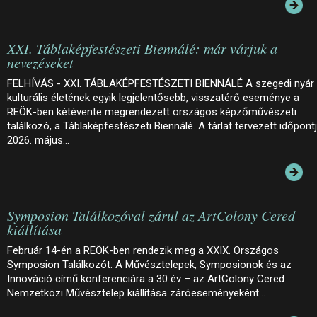
XXI. Táblaképfestészeti Biennálé: már várjuk a
nevezéseket
FELHÍVÁS - XXI. TÁBLAKÉPFESTÉSZETI BIENNÁLÉ A szegedi nyár
kulturális életének egyik legjelentősebb, visszatérő eseménye a
REÖK-ben kétévente megrendezett országos képzőművészeti
találkozó, a Táblaképfestészeti Biennálé. A tárlat tervezett időpont
2026. május…
Symposion Találkozóval zárul az ArtColony Cered
kiállítása
Február 14-én a REÖK-ben rendezik meg a XXIX. Országos
Symposion Találkozót. A Művésztelepek, Symposionok és az
Innováció című konferenciára a 30 év – az ArtColony Cered
Nemzetközi Művésztelep kiállítása záróeseményeként…