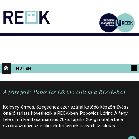
|
HU
EN
PROGRAMOK
A fény felé: Popovics Lőrinc állít ki a REÖK-ben
KIÁLLÍTÁSOK
AZ ÉPÜLET
Kölcsey-érmes, Szegedhez ezer szállal kötődő képzőművész
önálló tárlata következik a REÖK-ben. Popovics Lőrinc A fény
INFORMÁCIÓK
felé című kiállítása március 20-tól április 26-ig mutatja be a
szobrászművész eddigi életművének irányait. Izgalmas…
KONFERENCIA