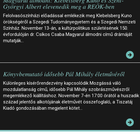
Györgyi Albert elevenedik meg a REÖK-ben
Felolvasószínházi előadással emlékezik meg Klebelsberg Kuno
örökségéről a Szegedi Tudományegyetem és a Szegedi Nemzeti
Színház. November 13-án, a kultúrpolitikus születésének 150.
évfordulóján dr. Csíkos Csaba Magyarul álmodni című drámáját
mutatják…
Könyvbemutató idősebb Pál Mihály életművéről
Különleges kísérőrendezvény kapcsolódik Mozgássá váló
mozdulatlanság című, idősebb Pál Mihály szobrászművészről
megemlékező kiállításhoz. November 7-én 17:00 órától a huszadik
század jelentős alkotójának életművét összefoglaló, a Tiszatáj
Kiadó gondozásában megjelent kötet…