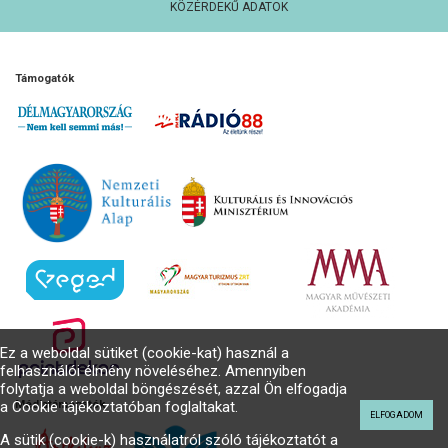
KÖZÉRDEKŰ ADATOK
Támogatók
Ez a weboldal sütiket (cookie-kat) használ a
felhasználói élmény növeléséhez. Amennyiben
folytatja a weboldal böngészését, azzal Ön elfogadja
Médiatámogatók
a Cookie tájékoztatóban foglaltakat.
ELFOGADOM
A sütik (cookie-k) használatról szóló tájékoztatót a