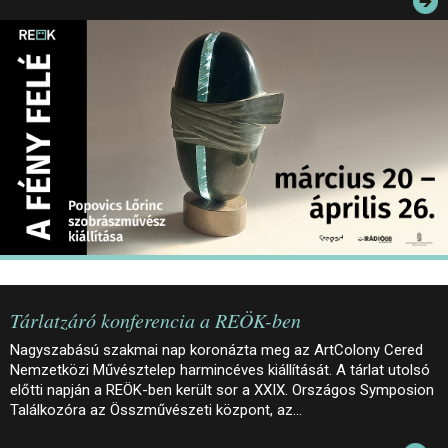
JEGYEK
ELÉRHETŐSÉG
PALOTASÉTÁK ÉS VEZETÉSEK
KÖZÉRDEKŰ ADATOK
Tárlatzáró konferencia a REÖK-ben
Nagyszabású szakmai nap koronázta meg az ArtColony Cered
Nemzetközi Művésztelep harmincéves kiállítását. A tárlat utolsó
előtti napján a REÖK-ben került sor a XXIX. Országos Symposion
Találkozóra az Összművészeti központ, az…