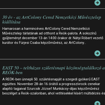
30 év - az ArtColony Cered Nemzetközi Művésztelep
kiállítása
Hamarosan a harmincéves ArtColony Cered Nemzetközi
Művésztelep tárlatának ad otthont a Reök-palota. A sokszínű
gyűjteményt december 13-án 14:00 órakor dr. Nátyi Róbert vezető
kurátor és Fürjesi Csaba képzőművész, az ArtColony…
EAST 50 – teltházas születésnapi közönségtalálkozó a
REÖK-ben
A REÖK-ben ünnepli 50. születésnapját a szegedi gyökerű EAST
együttes. November 28-án 16 órától a progresszívrock-zenekar
alapító tagjaival Szurcsik József Munkácsy-díjas képzőművész
beszélget a Reök-szalonban, ahol vetítésekkel kísért múltidézés é