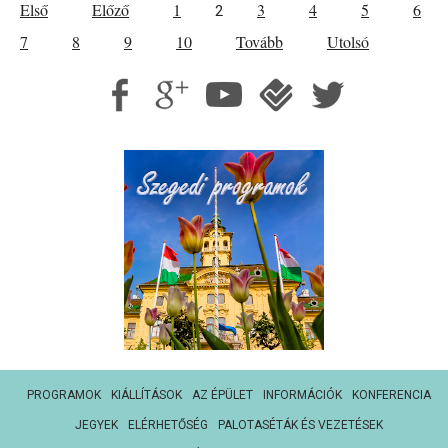
Első
Előző
1
3
4
5
6
2
7
8
9
10
Tovább
Utolsó
PROGRAMOK
KIÁLLÍTÁSOK
AZ ÉPÜLET
INFORMÁCIÓK
KONFERENCIA
JEGYEK
ELÉRHETŐSÉG
PALOTASÉTÁK ÉS VEZETÉSEK