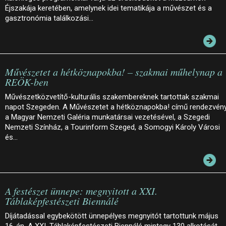
Éjszakája keretében, amelynek idei tematikája a művészet és a
gasztronómia találkozási…
Művészetet a hétköznapokba! – szakmai műhelynap a
REÖK-ben
Művészetközvetítő-kulturális szakembereknek tartottak szakmai
napot Szegeden. A Művészetet a hétköznapokba! című rendezvén
a Magyar Nemzeti Galéria munkatársai vezetésével, a Szegedi
Nemzeti Színház, a Tourinform Szeged, a Somogyi Károly Városi
és…
A festészet ünnepe: megnyitott a XXI.
Táblaképfestészeti Biennálé
Díjátadással egybekötött ünnepélyes megnyitót tartottunk május