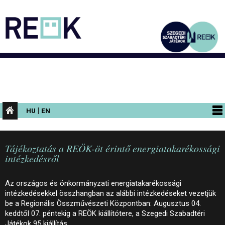
|
HU
EN
PROGRAMOK
Tájékoztatás a REÖK-öt érintő energiatakarékossági
KIÁLLÍTÁSOK
intézkedésről
AZ ÉPÜLET
Az országos és önkormányzati energiatakarékossági
INFORMÁCIÓK
intézkedésekkel összhangban az alábbi intézkedéseket vezetjük
be a Regionális Összművészeti Központban: Augusztus 04.
KONFERENCIA
keddtől 07. péntekig a REÖK kiállítótere, a Szegedi Szabadtéri
Játékok 95 kiállítás…