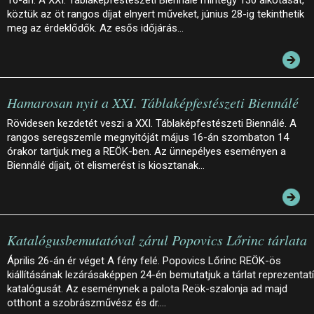
16-án. A XXI. Táblaképfestészeti Biennálé mintegy 130 alkotását,
köztük az öt rangos díjat elnyert műveket, június 28-ig tekinthetik
meg az érdeklődők. Az esős időjárás…
Hamarosan nyit a XXI. Táblaképfestészeti Biennálé
Rövidesen kezdetét veszi a XXI. Táblaképfestészeti Biennálé. A
rangos seregszemle megnyitóját május 16-án szombaton 14
órakor tartjuk meg a REÖK-ben. Az ünnepélyes eseményen a
Biennálé díjait, öt elismerést is kiosztanak…
Katalógusbemutatóval zárul Popovics Lőrinc tárlata
Április 26-án ér véget A fény felé. Popovics Lőrinc REÖK-ös
kiállításának lezárásaképpen 24-én bemutatjuk a tárlat reprezentat
katalógusát. Az eseménynek a palota Reök-szalonja ad majd
otthont a szobrászművész és dr.…