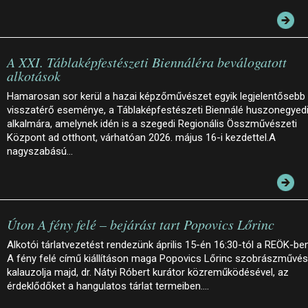
A XXI. Táblaképfestészeti Biennáléra beválogatott
alkotások
Hamarosan sor kerül a hazai képzőművészet egyik legjelentősebb
visszatérő eseménye, a Táblaképfestészeti Biennálé huszonegyed
alkalmára, amelynek idén is a szegedi Regionális Összművészeti
Központ ad otthont, várhatóan 2026. május 16-i kezdettel.A
nagyszabású…
Úton A fény felé – bejárást tart Popovics Lőrinc
Alkotói tárlatvezetést rendezünk április 15-én 16:30-tól a REÖK-ben
A fény felé című kiállításon maga Popovics Lőrinc szobrászművé
kalauzolja majd, dr. Nátyi Róbert kurátor közreműködésével, az
érdeklődőket a hangulatos tárlat termeiben.…