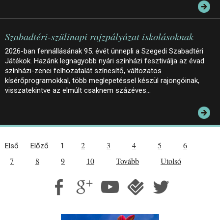
Szabadtéri-szülinapi rajzpályázat iskolásoknak
2026-ban fennállásának 95. évét ünnepli a Szegedi Szabadtéri
Játékok. Hazánk legnagyobb nyári színházi fesztiválja az évad
színházi-zenei felhozatalát színesítő, változatos
kísérőprogramokkal, több meglepetéssel készül rajongóinak,
visszatekintve az elmúlt csaknem százéves…
2
3
4
5
6
Első
Előző
1
7
8
9
10
Tovább
Utolsó