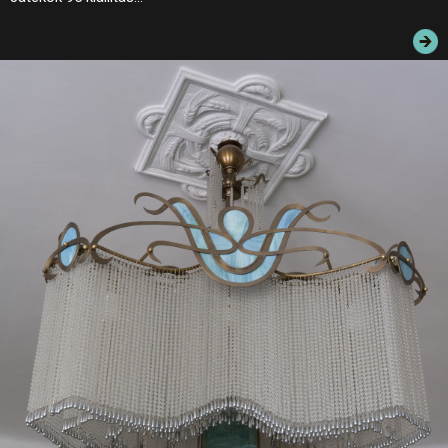
JEGYEK
ELÉRHETŐSÉG
PALOTASÉTÁK ÉS VEZETÉSEK
KÖZÉRDEKŰ ADATOK