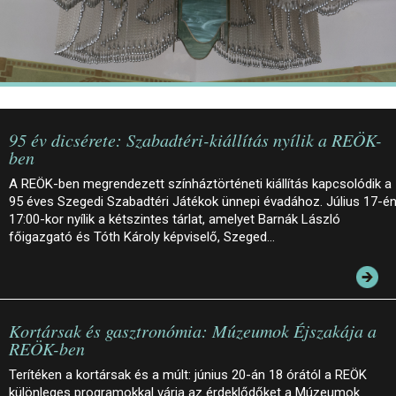
95 év dicsérete: Szabadtéri-kiállítás nyílik a REÖK-
ben
A REÖK-ben megrendezett színháztörténeti kiállítás kapcsolódik a
95 éves Szegedi Szabadtéri Játékok ünnepi évadához. Július 17-é
17:00-kor nyílik a kétszintes tárlat, amelyet Barnák László
főigazgató és Tóth Károly képviselő, Szeged…
Kortársak és gasztronómia: Múzeumok Éjszakája a
REÖK-ben
Terítéken a kortársak és a múlt: június 20-án 18 órától a REÖK
különleges programokkal várja az érdeklődőket a Múzeumok