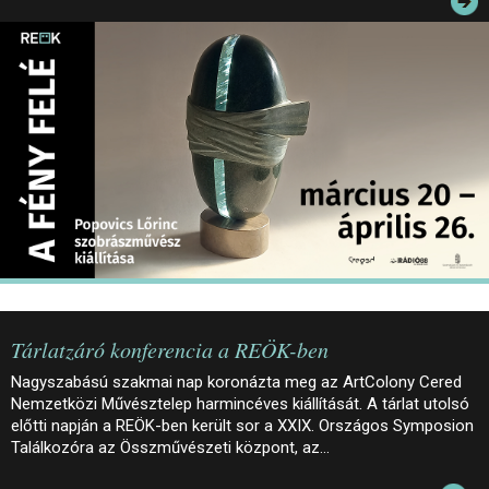
JEGYEK
ELÉRHETŐSÉG
PALOTASÉTÁK ÉS VEZETÉSEK
KÖZÉRDEKŰ ADATOK
Tárlatzáró konferencia a REÖK-ben
Nagyszabású szakmai nap koronázta meg az ArtColony Cered
Nemzetközi Művésztelep harmincéves kiállítását. A tárlat utolsó
előtti napján a REÖK-ben került sor a XXIX. Országos Symposion
Találkozóra az Összművészeti központ, az…