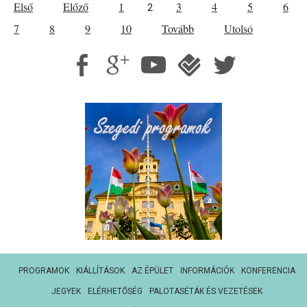
Első
Előző
1
3
4
5
6
2
7
8
9
10
Tovább
Utolsó
PROGRAMOK
KIÁLLÍTÁSOK
AZ ÉPÜLET
INFORMÁCIÓK
KONFERENCIA
JEGYEK
ELÉRHETŐSÉG
PALOTASÉTÁK ÉS VEZETÉSEK