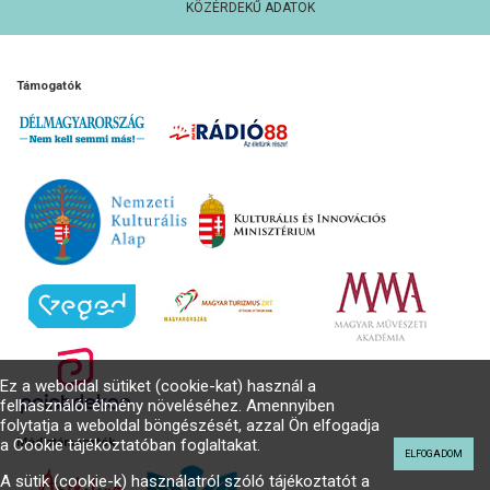
KÖZÉRDEKŰ ADATOK
Támogatók
Ez a weboldal sütiket (cookie-kat) használ a
felhasználói élmény növeléséhez. Amennyiben
folytatja a weboldal böngészését, azzal Ön elfogadja
Médiatámogatók
a Cookie tájékoztatóban foglaltakat.
ELFOGADOM
A sütik (cookie-k) használatról szóló tájékoztatót a