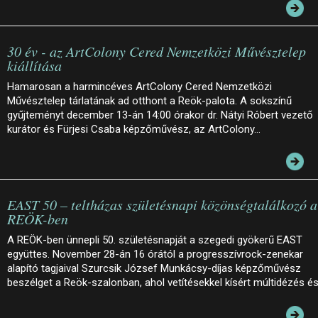
30 év - az ArtColony Cered Nemzetközi Művésztelep
kiállítása
Hamarosan a harmincéves ArtColony Cered Nemzetközi
Művésztelep tárlatának ad otthont a Reök-palota. A sokszínű
gyűjteményt december 13-án 14:00 órakor dr. Nátyi Róbert vezető
kurátor és Fürjesi Csaba képzőművész, az ArtColony…
EAST 50 – teltházas születésnapi közönségtalálkozó a
REÖK-ben
A REÖK-ben ünnepli 50. születésnapját a szegedi gyökerű EAST
együttes. November 28-án 16 órától a progresszívrock-zenekar
alapító tagjaival Szurcsik József Munkácsy-díjas képzőművész
beszélget a Reök-szalonban, ahol vetítésekkel kísért múltidézés é