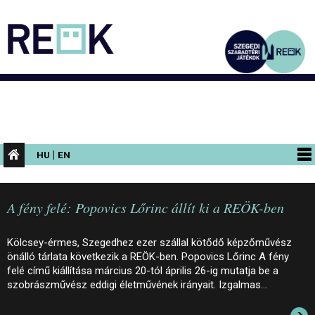
|
HU
EN
PROGRAMOK
A fény felé: Popovics Lőrinc állít ki a REÖK-ben
KIÁLLÍTÁSOK
AZ ÉPÜLET
Kölcsey-érmes, Szegedhez ezer szállal kötődő képzőművész
önálló tárlata következik a REÖK-ben. Popovics Lőrinc A fény
INFORMÁCIÓK
felé című kiállítása március 20-tól április 26-ig mutatja be a
szobrászművész eddigi életművének irányait. Izgalmas…
KONFERENCIA