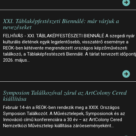
XXI. Táblaképfestészeti Biennálé: már várjuk a
nevezéseket
FELHÍVÁS - XXI. TÁBLAKÉPFESTÉSZETI BIENNÁLÉ A szegedi nyár
kulturális életének egyik legjelentősebb, visszatérő eseménye a
REÖK-ben kétévente megrendezett országos képzőművészeti
találkozó, a Táblaképfestészeti Biennálé. A tárlat tervezett időpont
2026. május…
Symposion Találkozóval zárul az ArtColony Cered
kiállítása
Február 14-én a REÖK-ben rendezik meg a XXIX. Országos
Symposion Találkozót. A Művésztelepek, Symposionok és az
Innováció című konferenciára a 30 év – az ArtColony Cered
Nemzetközi Művésztelep kiállítása záróeseményeként…