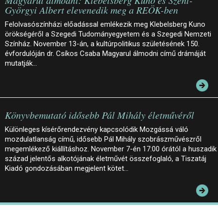
Györgyi Albert elevenedik meg a REÖK-ben
Felolvasószínházi előadással emlékezik meg Klebelsberg Kuno
örökségéről a Szegedi Tudományegyetem és a Szegedi Nemzeti
Színház. November 13-án, a kultúrpolitikus születésének 150.
évfordulóján dr. Csíkos Csaba Magyarul álmodni című drámáját
mutatják…
Könyvbemutató idősebb Pál Mihály életművéről
Különleges kísérőrendezvény kapcsolódik Mozgássá váló
mozdulatlanság című, idősebb Pál Mihály szobrászművészről
megemlékező kiállításhoz. November 7-én 17:00 órától a huszadik
század jelentős alkotójának életművét összefoglaló, a Tiszatáj
Kiadó gondozásában megjelent kötet…