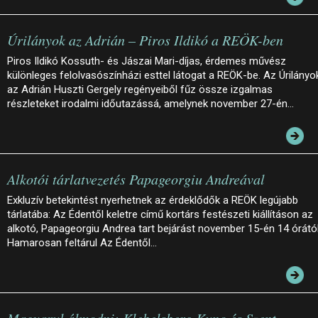
Úrilányok az Adrián – Piros Ildikó a REÖK-ben
Piros Ildikó Kossuth- és Jászai Mari-díjas, érdemes művész
különleges felolvasószínházi esttel látogat a REÖK-be. Az Úrilányo
az Adrián Huszti Gergely regényeiből fűz össze izgalmas
részleteket irodalmi időutazássá, amelynek november 27-én…
Alkotói tárlatvezetés Papageorgiu Andreával
Exkluzív betekintést nyerhetnek az érdeklődők a REÖK legújabb
tárlatába: Az Édentől keletre című kortárs festészeti kiállításon az
alkotó, Papageorgiu Andrea tart bejárást november 15-én 14 órától
Hamarosan feltárul Az Édentől…
Magyarul álmodni: Klebelsberg Kuno és Szent-