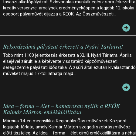
tavaszi alkotópályázat. Színvonalas munkák egész sora érkezett a
kreatív versenyre, amelynek eredményeképpen a legjobb 12 iskolai
csoport pályaművét díjazza a REÖK. Az Összművészeti…
Rekordszámú pályázat érkezett a Nyári Tárlatra!
Több mint 1100 jelentkezés érkezett a XLIII. Nyári Tárlatra. Április
elsejével zárult le a kétévente visszatérő képzőművészeti
seregszemle pályázati időszaka. A zsűri által ezután kiválasztandó
műveket május 17-től láthatja majd…
Idea – forma – élet – hamarosan nyílik a REÖK
Kalmár Márton-emlékkiállítása
Március 14-én megnyílik a Regionális Összművészeti Központ
legújabb tárlata, amely Kalmár Márton szegedi szobrászművész
előtt tiszteleg. Az Idea – forma – élet című emlékkiállításra a néhai