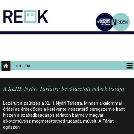
|
HU
EN
PROGRAMOK
A XLIII. Nyári Tárlatra beválasztott művek listája
KIÁLLÍTÁSOK
AZ ÉPÜLET
Lezárult a zsűrizés a XLIII. Nyári Tárlatra. Minden alkalommal
óriási az érdeklődés a kétévente visszatérő seregszemle iránt,
INFORMÁCIÓK
hiszen a szabadbeadásos tárlaton bármely magyar
alkotóművész megmérettetheti tudását, műveit. A Tárlat
KONFERENCIA
egészen…