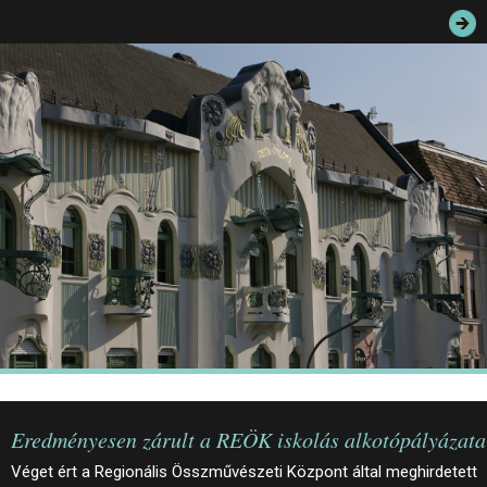
JEGYEK
ELÉRHETŐSÉG
PALOTASÉTÁK ÉS VEZETÉSEK
KÖZÉRDEKŰ ADATOK
Eredményesen zárult a REÖK iskolás alkotópályázata
Véget ért a Regionális Összművészeti Központ által meghirdetett