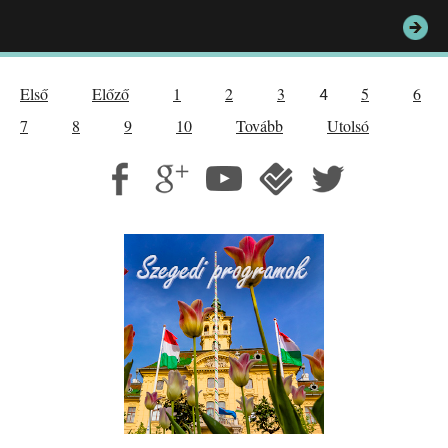
Első
Előző
1
2
3
5
6
4
7
8
9
10
Tovább
Utolsó