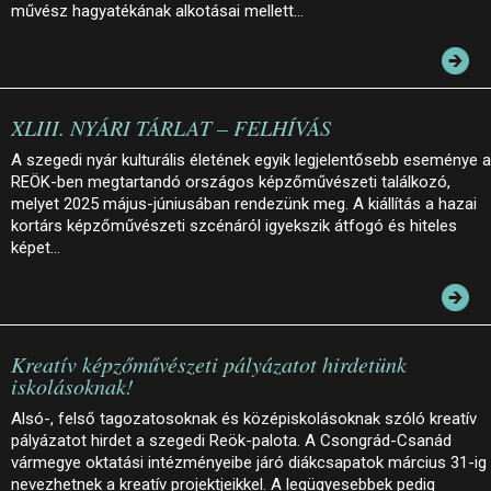
művész hagyatékának alkotásai mellett…
XLIII. NYÁRI TÁRLAT – FELHÍVÁS
A szegedi nyár kulturális életének egyik legjelentősebb eseménye a
REÖK-ben megtartandó országos képzőművészeti találkozó,
melyet 2025 május-júniusában rendezünk meg. A kiállítás a hazai
kortárs képzőművészeti szcénáról igyekszik átfogó és hiteles
képet…
Kreatív képzőművészeti pályázatot hirdetünk
iskolásoknak!
Alsó-, felső tagozatosoknak és középiskolásoknak szóló kreatív
pályázatot hirdet a szegedi Reök-palota. A Csongrád-Csanád
vármegye oktatási intézményeibe járó diákcsapatok március 31-ig
nevezhetnek a kreatív projektjeikkel. A legügyesebbek pedig