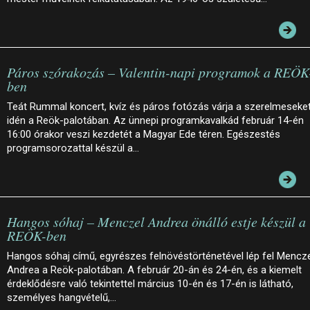
Páros szórakozás – Valentin-napi programok a REÖK
ben
Teát Rummal koncert, kvíz és páros fotózás várja a szerelmeseke
idén a Reök-palotában. Az ünnepi programkavalkád február 14-én
16:00 órakor veszi kezdetét a Magyar Ede téren. Egészestés
programsorozattal készül a…
Hangos sóhaj – Menczel Andrea önálló estje készül a
REÖK-ben
Hangos sóhaj című, egyrészes felnövéstörténetével lép fel Mencz
Andrea a Reök-palotában. A február 20-án és 24-én, és a kiemelt
érdeklődésre való tekintettel március 10-én és 17-én is látható,
személyes hangvételű,…