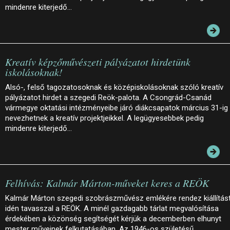
mindenre kiterjedő…
Kreatív képzőművészeti pályázatot hirdetünk
iskolásoknak!
Alsó-, felső tagozatosoknak és középiskolásoknak szóló kreatív
pályázatot hirdet a szegedi Reök-palota. A Csongrád-Csanád
vármegye oktatási intézményeibe járó diákcsapatok március 31-ig
nevezhetnek a kreatív projektjeikkel. A legügyesebbek pedig
mindenre kiterjedő…
Felhívás: Kalmár Márton-műveket keres a REÖK
Kalmár Márton szegedi szobrászművész emlékére rendez kiállítás
idén tavasszal a REÖK. A minél gazdagabb tárlat megvalósítása
érdekében a közönség segítségét kérjük a decemberben elhunyt
mester műveinek felkutatásában. Az 1946-os születésű…