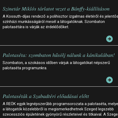
Szinetár Miklós tárlatot vezet a Bánffy-kiállításon
A Kossuth-díjas rendező a polihisztor izgalmas életéről és jelentő
színházi munkásságáról mesél a látogatóknak. Szombaton
palotasétára is várják az érdeklődőket.
Palotaséta: szombaton hűsölj nálunk a kánikulában!
Szombaton, a szokásos időben várjuk a látogatókat népszerű
palotaséta programunkra.
Palotaséták a Szabadtéri előadásai előtt
A REÖK egyik legnépszerűbb programsorozata a palotaséta, mely
a látogatók közelebbről is megismerkedhetnek Szeged legszebb
szecessziós épületének gyönyörű részleteivel és titkaival. A Szege