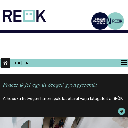
|
HU
EN
PROGRAMOK
Fedezzük fel együtt Szeged gyöngyszemét
KIÁLLÍTÁSOK
AZ ÉPÜLET
A hosszú hétvégén három palotasétával várja látogatóit a REÖK.
INFORMÁCIÓK
KONFERENCIA