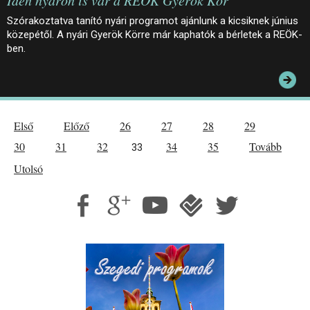
Idén nyáron is vár a REÖK Gyerök Kör
Szórakoztatva tanító nyári programot ajánlunk a kicsiknek június
közepétől. A nyári Gyerök Körre már kaphatók a bérletek a REÖK-
ben.
Első
Előző
26
27
28
29
30
31
32
34
35
Tovább
33
Utolsó