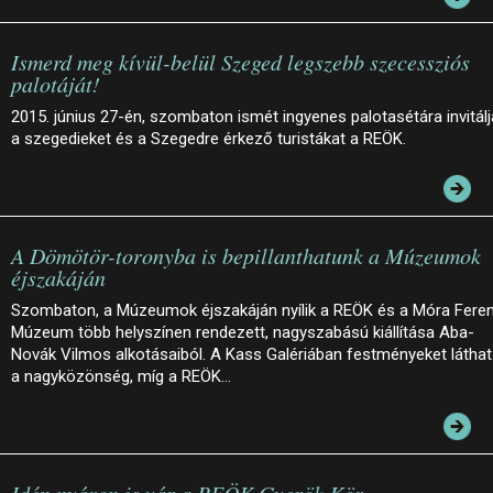
Ismerd meg kívül-belül Szeged legszebb szecessziós
palotáját!
2015. június 27-én, szombaton ismét ingyenes palotasétára invitálj
a szegedieket és a Szegedre érkező turistákat a REÖK.
A Dömötör-toronyba is bepillanthatunk a Múzeumok
éjszakáján
Szombaton, a Múzeumok éjszakáján nyílik a REÖK és a Móra Fere
Múzeum több helyszínen rendezett, nagyszabású kiállítása Aba-
Novák Vilmos alkotásaiból. A Kass Galériában festményeket láthat
a nagyközönség, míg a REÖK…