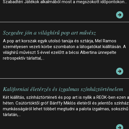
Szabadtéri Játékok alkalmából most a megszokott időpontokon…
Szegedre jön a világhírű pop art művész
A pop art korszak egyik utolsó tanúja és sztárja, Mel Ramos
személyesen vezeti körbe szombaton a látogatókat kiállításán. A
világhírű művészt 5 évvel ezelőtt a bécsi Albertina ünnepelte
retrospektív tárlattal,…
Kaliforniai életérzés és izgalmas színháztörténelem
Két kiállítás, színháztörténeti és pop art is nyílik a REÖK-ben ezen 
héten. Csütörtöktől gróf Bánffy Miklós életéről és jelentős színház
munkásságáról lehet többet megtudni a palota izgalmas, sokszínű
tárlatán,…