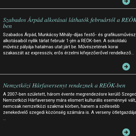
Szabados Árpád alkotásai láthatók februártól a REÖ
ben
Szabados Árpád, Munkácsy Mihály-díjas festő- és grafikusművész
alkotásaiból nyílik tárlat február 1-jén a REÖK-ben. A sokoldalú
művész pályája hatalmas utat járt be. Művészetének korai
szakaszát az expresszív, erős érzelmi kifejezőerővel rendelkező…
Nemzetközi Hárfaversenyt rendeznek a REÖK-ben
A 2007-ben született, három évente megrendezésre kerülő Szeged
Nemzetközi Hárfaverseny mára elismert kulturális eseménnyé vált,
nemcsak nemzetközi szakmai körben, hanem a szélesebb
zenekedvelő szegedi közönség számára is. A verseny ötletgazdája
…