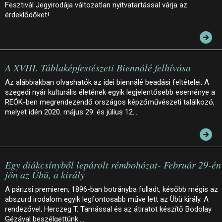
Fesztivál Jegyirodája változatlan nyitvatartással várja az
érdeklődőket!
A XVIII. Táblaképfestészeti Biennálé felhívása
Az alábbiakban olvashatók az idei biennálé beadási feltételei: A
szegedi nyár kulturális életének egyik legjelentősebb eseménye a
REÖK-ben megrendezendő országos képzőművészeti találkozó,
melyet idén 2020. május 29. és július 12.…
Egy diákcsínyből lepárolt rémbohózat- Február 29-én
jön az Übü, a király
A párizsi premieren, 1896-ban botrányba fulladt, később mégis az
abszurd irodalom egyik legfontosabb műve lett az Übü király. A
rendezővel, Herczeg T. Tamással és az átiratot készítő Bodolay
Gézával beszélgettünk.…