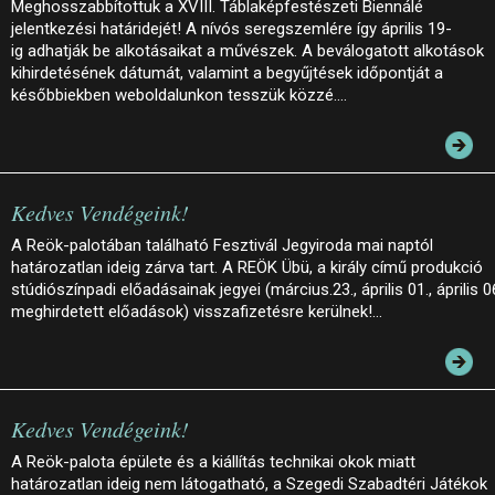
Meghosszabbítottuk a XVIII. Táblaképfestészeti Biennálé
jelentkezési határidejét! A nívós seregszemlére így április 19-
ig adhatják be alkotásaikat a művészek. A beválogatott alkotások
kihirdetésének dátumát, valamint a begyűjtések időpontját a
későbbiekben weboldalunkon tesszük közzé.…
Kedves Vendégeink!
A Reök-palotában található Fesztivál Jegyiroda mai naptól
határozatlan ideig zárva tart. A REÖK Übü, a király című produkció
stúdiószínpadi előadásainak jegyei (március.23., április 01., április 0
meghirdetett előadások) visszafizetésre kerülnek!…
Kedves Vendégeink!
A Reök-palota épülete és a kiállítás technikai okok miatt
határozatlan ideig nem látogatható, a Szegedi Szabadtéri Játékok