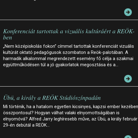
Konferenciát tartottak a vizuális kultúráért a REÖK-
ben
„Nem középiskolás fokon” címmel tartottak konferenciát vizuális
kultúrát oktató pedagógusok szombaton a Reök-palotában. A
harmadik alkalommal megrendezett esemény fő célja a szakmai
együttműködésen túl a jó gyakorlatok megosztása és a…
Übü, a király a REÖK Stúdiószínpadán
Mi történik, ha a hatalom egyetlen kicsinyes, kapzsi ember kezébe
összpontosul? Hogyan válhat valaki elnyomottságában is
elnyomóvá? Alfred Jarry leghíresebb műve, az Übü, a király február
29-én debütál a REÖK…