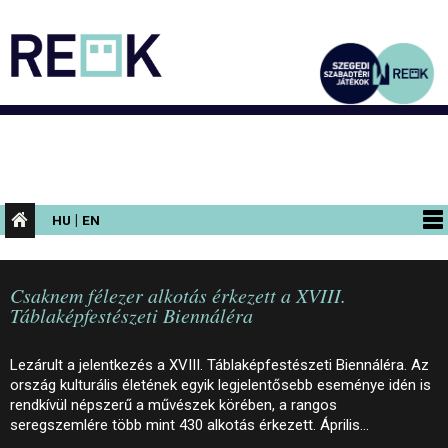
|
HU
EN
PROGRAMOK
Csaknem félezer alkotás érkezett a XVIII.
KIÁLLÍTÁSOK
Táblaképfestészeti Biennáléra
AZ ÉPÜLET
Lezárult a jelentkezés a XVIII. Táblaképfestészeti Biennáléra. Az
INFORMÁCIÓK
ország kulturális életének egyik legjelentősebb eseménye idén is
rendkívül népszerű a művészek körében, a rangos
KONFERENCIA
seregszemlére több mint 430 alkotás érkezett. Április…