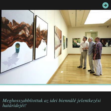
JEGYEK
ELÉRHETŐSÉG
PALOTASÉTÁK ÉS VEZETÉSEK
KÖZÉRDEKŰ ADATOK
Meghosszabbítottuk az idei biennálé jelentkezési
határidejét!