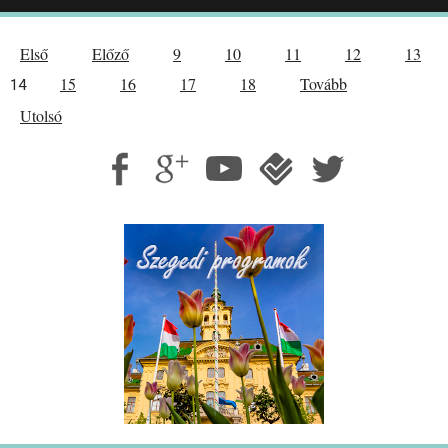
Első
Előző
9
10
11
12
13
15
16
17
18
Tovább
14
Utolsó