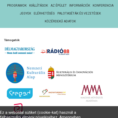
PROGRAMOK
KIÁLLÍTÁSOK
AZ ÉPÜLET
INFORMÁCIÓK
KONFERENCIA
JEGYEK
ELÉRHETŐSÉG
PALOTASÉTÁK ÉS VEZETÉSEK
KÖZÉRDEKŰ ADATOK
Támogatók
Ez a weboldal sütiket (cookie-kat) használ a
felhasználói élmény növeléséhez. Amennyiben