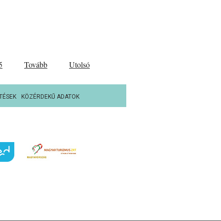
5
Tovább
Utolsó
TÉSEK
KÖZÉRDEKŰ ADATOK