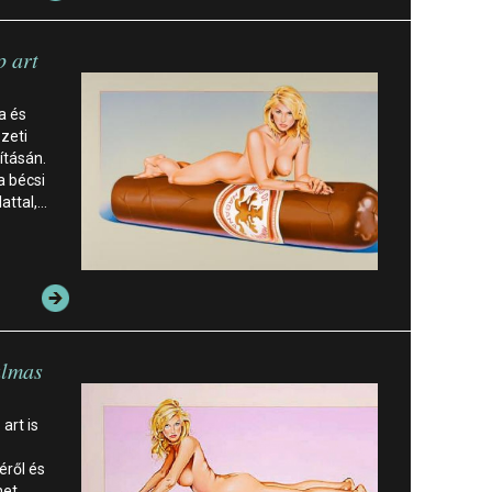
p art
a és
zeti
ításán.
a bécsi
lattal,…
almas
 art is
éről és
het