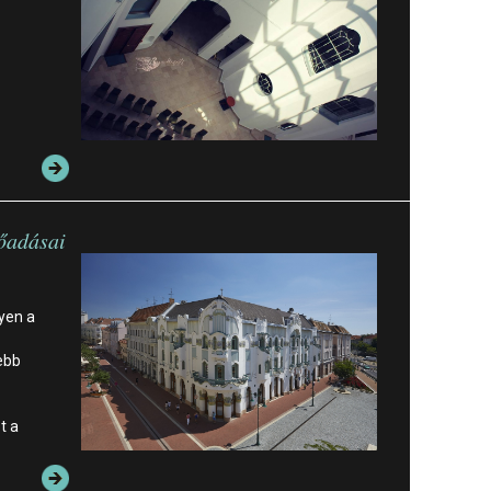
lőadásai
yen a
ebb
t a