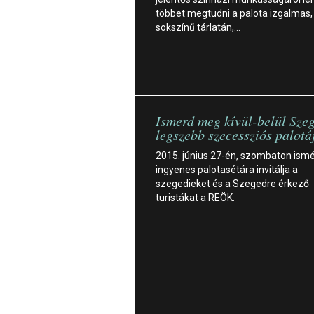
többet megtudni a palota izgalmas,
sokszínű tárlatán,…
Ismerd meg kívül-belül Sze
legszebb szecessziós palotá
2015. június 27-én, szombaton ism
ingyenes palotasétára invitálja a
szegedieket és a Szegedre érkező
turistákat a REÖK.