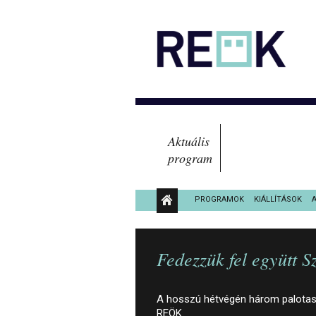
Aktuális
program
PROGRAMOK
KIÁLLÍTÁSOK
KÖZÉRDEKŰ ADATOK
Fedezzük fel együtt 
A hosszú hétvégén három palotasét
REÖK.