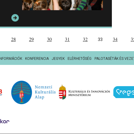
28
29
30
31
32
34
3
33
INFORMÁCIÓK
KONFERENCIA
JEGYEK
ELÉRHETŐSÉG
PALOTASÉTÁK ÉS VEZE