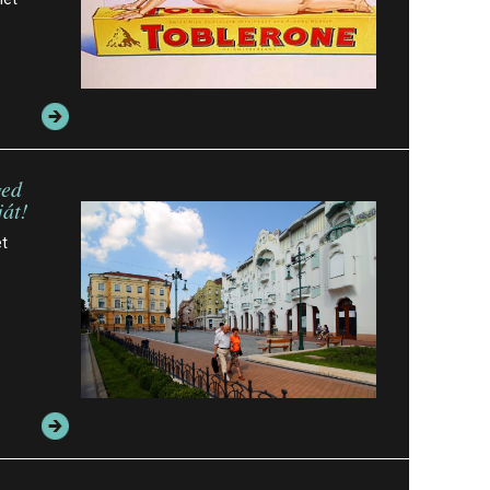
ged
ját!
ét