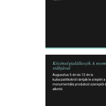
Közönségtalálkozók A nyom
stábjával
Augusztus 5-én és 12-én is
kulisszatitkokról rántják le a leplet a
monumentális produkció szereplői 
alkotói.