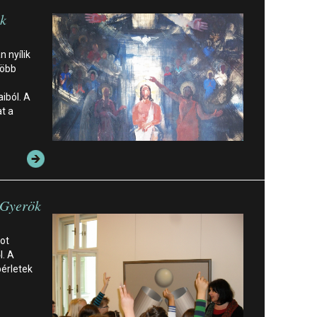
k
 nyílik
több
iból. A
t a
 Gyerök
ot
l. A
bérletek