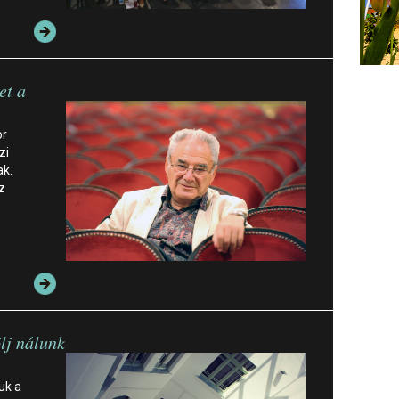
et a
or
zi
ak.
z
lj nálunk
uk a