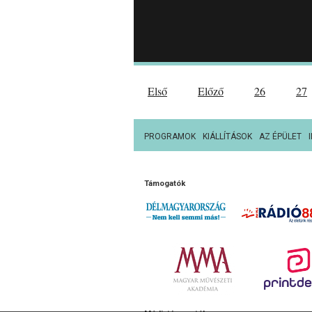
Első
Előző
26
27
PROGRAMOK
KIÁLLÍTÁSOK
AZ ÉPÜLET
Támogatók