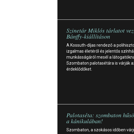
Szinetár Miklós tárlatot vez
Bánffy-kiállításon
A Kossuth-díjas rendező a polihiszt
izgalmas életéről és jelentős színhá
munkásságáról mesél a látogatókn
Szombaton palotasétára is várják a
érdeklődőket.
Palotaséta: szombaton hűsö
a kánikulában!
Szombaton, a szokásos időben várj