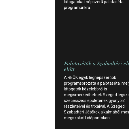
látogatókat népszerű palotaséta
programunkra.
Palotaséták a Szabadtéri e
előtt
A REÖK egyik legnépszerűbb
programsorozata a palotaséta, mel
látogatók közelebbről is
megismerkedhetnek Szeged legsz
szecessziós épületének gyönyörű
részleteivel és titkaival. A Szegedi
Szabadtéri Játékok alkalmából mos
megszokott időpontokon…