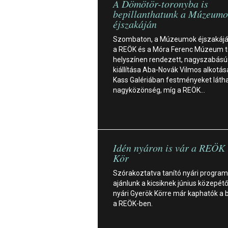
A Dömötör-toronyba is
bepillanthatunk a Múzeumo
éjszakáján
Szombaton, a Múzeumok éjszakáján
a REÖK és a Móra Ferenc Múzeum 
helyszínen rendezett, nagyszabású
kiállítása Aba-Novák Vilmos alkotása
Kass Galériában festményeket látha
nagyközönség, míg a REÖK…
Idén nyáron is vár a REÖK
Kör
Szórakoztatva tanító nyári program
ajánlunk a kicsiknek június közepétő
nyári Gyerök Körre már kaphatók a 
a REÖK-ben.