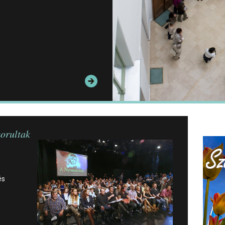
orultak
és