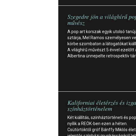
Szegedre jön a világhírű po
művész
A pop art korszak egyik utolsó tanúj
sztárja, Mel Ramos személyesen ve
körbe szombaton a látogatókat kiáll
A világhírű művészt 5 évvel ezelőtt 
Albertina ünnepelte retrospektív tár
Kaliforniai életérzés és izg
színháztörténelem
Két kiállítás, színháztörténeti és pop
nyílik a REÖK-ben ezen a héten.
Csütörtöktől gróf Bánffy Miklós élet
jelentős színházi munkásságáról le