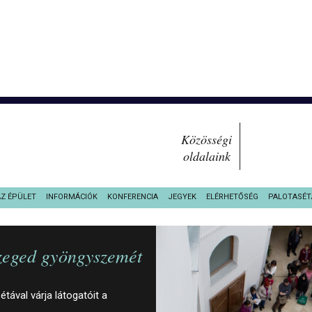
Közösségi
oldalaink
AZ ÉPÜLET
INFORMÁCIÓK
KONFERENCIA
JEGYEK
ELÉRHETŐSÉG
PALOTASÉT
Szeged gyöngyszemét
ával várja látogatóit a