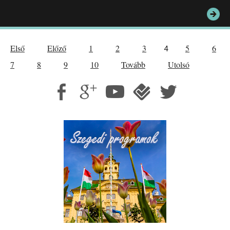
Első
Előző
1
2
3
5
6
4
7
8
9
10
Tovább
Utolsó