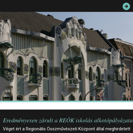
JEGYEK
ELÉRHETŐSÉG
PALOTASÉTÁK ÉS VEZETÉSEK
KÖZÉRDEKŰ ADATOK
Eredményesen zárult a REÖK iskolás alkotópályázata
Véget ért a Regionális Összművészeti Központ által meghirdetett