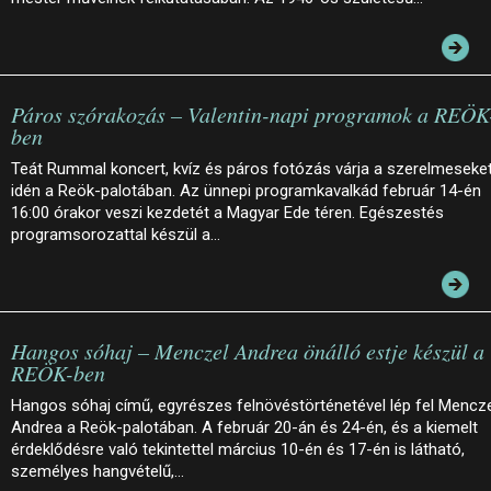
Páros szórakozás – Valentin-napi programok a REÖK
ben
Teát Rummal koncert, kvíz és páros fotózás várja a szerelmeseke
idén a Reök-palotában. Az ünnepi programkavalkád február 14-én
16:00 órakor veszi kezdetét a Magyar Ede téren. Egészestés
programsorozattal készül a…
Hangos sóhaj – Menczel Andrea önálló estje készül a
REÖK-ben
Hangos sóhaj című, egyrészes felnövéstörténetével lép fel Mencz
Andrea a Reök-palotában. A február 20-án és 24-én, és a kiemelt
érdeklődésre való tekintettel március 10-én és 17-én is látható,
személyes hangvételű,…