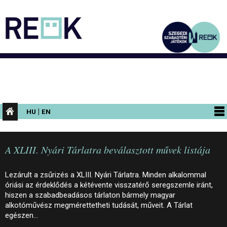
|
HU
EN
PROGRAMOK
A XLIII. Nyári Tárlatra beválasztott művek listája
KIÁLLÍTÁSOK
AZ ÉPÜLET
Lezárult a zsűrizés a XLIII. Nyári Tárlatra. Minden alkalommal
óriási az érdeklődés a kétévente visszatérő seregszemle iránt,
INFORMÁCIÓK
hiszen a szabadbeadásos tárlaton bármely magyar
alkotóművész megmérettetheti tudását, műveit. A Tárlat
KONFERENCIA
egészen…