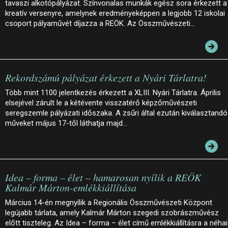
tavaszi alkotópályázat. Színvonalas munkák egész sora érkezett a
kreatív versenyre, amelynek eredményeképpen a legjobb 12 iskolai
csoport pályaművét díjazza a REÖK. Az Összművészeti…
Rekordszámú pályázat érkezett a Nyári Tárlatra!
Több mint 1100 jelentkezés érkezett a XLIII. Nyári Tárlatra. Április
elsejével zárult le a kétévente visszatérő képzőművészeti
seregszemle pályázati időszaka. A zsűri által ezután kiválasztandó
műveket május 17-től láthatja majd…
Idea – forma – élet – hamarosan nyílik a REÖK
Kalmár Márton-emlékkiállítása
Március 14-én megnyílik a Regionális Összművészeti Központ
legújabb tárlata, amely Kalmár Márton szegedi szobrászművész
előtt tiszteleg. Az Idea – forma – élet című emlékkiállításra a néhai