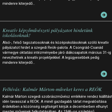
mindenre kiterjedő…
Kreatív képzőművészeti pályázatot hirdetünk
iskolásoknak!
Alsó-, felső tagozatosoknak és középiskolásoknak szóló kreatív
pályázatot hirdet a szegedi Reök-palota. A Csongrád-Csanád
vármegye oktatási intézményeibe járó diákcsapatok március 31-ig
nevezhetnek a kreatív projektjeikkel. A legügyesebbek pedig
mindenre kiterjedő…
Felhívás: Kalmár Márton-műveket keres a REÖK
Kalmár Márton szegedi szobrászművész emlékére rendez kiállítás
idén tavasszal a REÖK. A minél gazdagabb tárlat megvalósítása
érdekében a közönség segítségét kérjük a decemberben elhunyt
mester műveinek felkutatásában. Az 1946-os születésű…