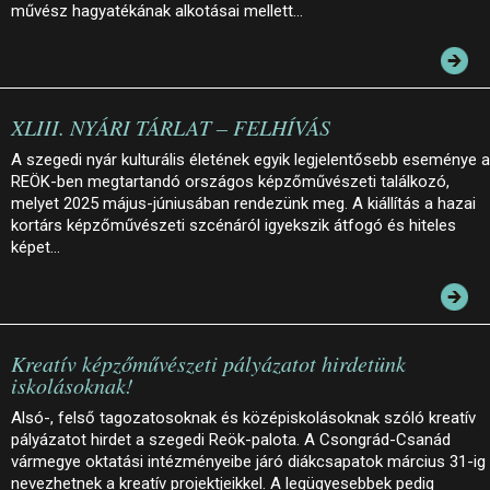
művész hagyatékának alkotásai mellett…
XLIII. NYÁRI TÁRLAT – FELHÍVÁS
A szegedi nyár kulturális életének egyik legjelentősebb eseménye a
REÖK-ben megtartandó országos képzőművészeti találkozó,
melyet 2025 május-júniusában rendezünk meg. A kiállítás a hazai
kortárs képzőművészeti szcénáról igyekszik átfogó és hiteles
képet…
Kreatív képzőművészeti pályázatot hirdetünk
iskolásoknak!
Alsó-, felső tagozatosoknak és középiskolásoknak szóló kreatív
pályázatot hirdet a szegedi Reök-palota. A Csongrád-Csanád
vármegye oktatási intézményeibe járó diákcsapatok március 31-ig
nevezhetnek a kreatív projektjeikkel. A legügyesebbek pedig