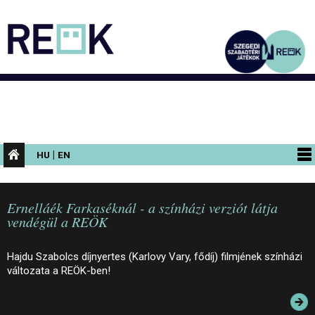
|
HU
EN
PROGRAMOK
Ernelláék Farkaséknál - a színházi verziót látja
KIÁLLÍTÁSOK
vendégül a REÖK
AZ ÉPÜLET
Hajdu Szabolcs díjnyertes (Karlovy Vary, fődíj) filmjének színházi
INFORMÁCIÓK
változata a REÖK-ben!
KONFERENCIA