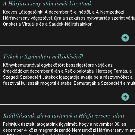
A Hárfaverseny után ismét kinyitunk
Kedves Látogatóink! A december 5-ei héttől, a 4. Nemzetközi
Hárfaverseny végeztével, újra a szokásos nyitvatartás szerint várj
Önöket a Virtuális és a Saudek-kiállításainkon.
Titkok a Szabadtéri működéséről
Könyvbemutatóval egybekötött beszélgetésre várják az
érdeklődőket december 8-án a Reök-palotába. Herczeg Tamás, a
Szegedi Szabadtéri Játékok igazgatója avatja be a résztvevőket a
fesztivál kulisszák mögötti életébe. Bemutatják a Szabadtéri elmúl
Kiállításaink zárva tartanak a Hárfaverseny alatt
Felhívjuk tisztelt látogatóink figyelmét, hogy a november 30. és
december 4. közt megrendezendő Nemzetközi Hárfaverseny miatt