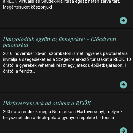
a REÖK Virtuális és Saudek-kiállítása egész héten zárva tart.
Megértésüket köszönjük!
Hangolódjuk együtt az ünnepekre! - Előadventi
palotaséta
2016. november 26-án, szombaton ismét ingyenes palotasétára
invitálja a szegedieket és a Szegedre érkező turistákat a REÖK. 10
órától a gyerekek vehetnek részt egy játékos épületbejáráson. 11
órától a felnőtt…
Hárfaversenynek ad otthont a REÖK
2007 óta rendezik meg a Nemzetközi Hárfaversenyt, melynek
helyszínét idén a Reök-palota gyönyörű épülete biztosítja.