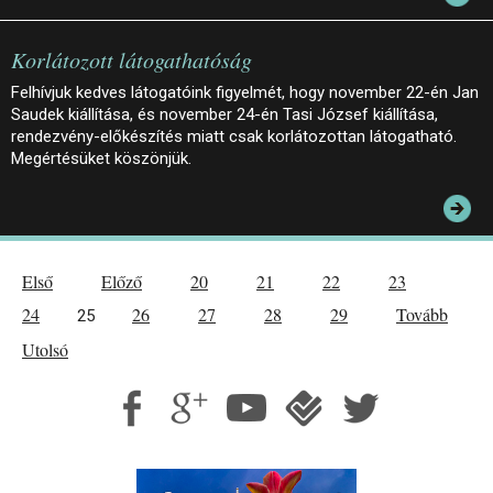
Korlátozott látogathatóság
Felhívjuk kedves látogatóink figyelmét, hogy november 22-én Jan
Saudek kiállítása, és november 24-én Tasi József kiállítása,
rendezvény-előkészítés miatt csak korlátozottan látogatható.
Megértésüket köszönjük.
Első
Előző
20
21
22
23
24
26
27
28
29
Tovább
25
Utolsó