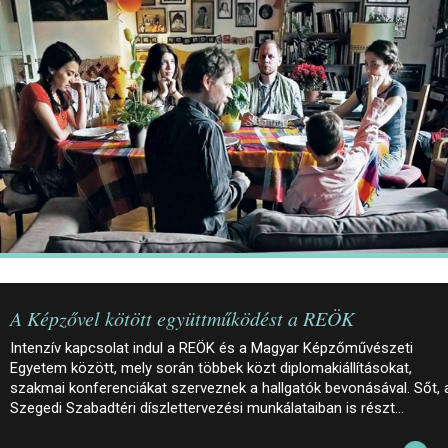
JEGYEK
ELÉRHETŐSÉG
PALOTASÉTÁK ÉS VEZETÉSEK
KÖZÉRDEKŰ ADATOK
A Képzővel kötött együttműködést a REÖK
Intenzív kapcsolat indul a REÖK és a Magyar Képzőművészeti
Egyetem között, mely során többek közt diplomakiállításokat,
szakmai konferenciákat szerveznek a hallgatók bevonásával. Sőt, 
Szegedi Szabadtéri díszlettervezési munkálataiban is részt…