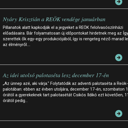
Nyáry Krisztián a REÖK vendége januárban
Pillanatok alatt kapkodják el a jegyeket a REÖK felolvasószínházi
előadásaira. Bár folyamatosan új időpontokat hirdetnek meg az Íg
szerettek ők egy-egy produkciójából, így is rengeteg néző marad le
az élményről.…
Az idei utolsó palotaséta lesz december 17-én
„Az ünnep azé, aki várja." Folytatódik az adventi palotaséta a Reök-
palotában: ebben az évben utoljára, december 17-én, szombaton 
órától a gyerekeknek tart palotasétát Csikós Ildikó ezt követően, 1
órától pedig…