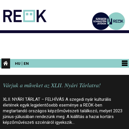
|
HU
EN
PROGRAMOK
Várjuk a műveket az XLII. Nyári Tárlatra!
KIÁLLÍTÁSOK
AZ ÉPÜLET
XLII. NYÁRI TÁRLAT – FELHÍVÁS A szegedi nyár kulturális
életének egyik legjelentősebb eseménye a REÖK-ben
INFORMÁCIÓK
megtartandó országos képzőművészeti találkozó, melyet 2023
június-júliusában rendezünk meg. A kiállítás a hazai kortárs
KONFERENCIA
képzőművészeti szcénáról igyekszik…