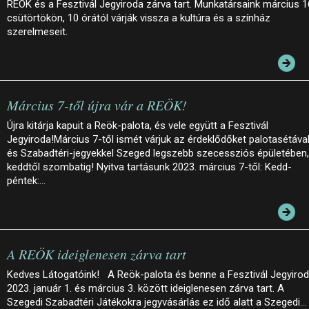
REÖK és a Fesztivál Jegyiroda zárva tart. Munkatársaink március 1
csütörtökön, 10 órától várják vissza a kultúra és a színház
szerelmeseit.
Március 7-től újra vár a REÖK!
Újra kitárja kapuit a Reök-palota, és vele együtt a Fesztivál
Jegyiroda!Március 7-től ismét várjuk az érdeklődőket palotasétáva
és Szabadtéri-jegyekkel Szeged legszebb szecessziós épületében,
keddtől szombatig! Nyitva tartásunk 2023. március 7-től: Kedd-
péntek:…
A REÖK ideiglenesen zárva tart
Kedves Látogatóink! A Reök-palota és benne a Fesztivál Jegyiro
2023. január 1. és március 3. között ideiglenesen zárva tart. A
Szegedi Szabadtéri Játékokra jegyvásárlás ez idő alatt a Szegedi…