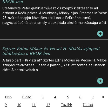
REÖK-ben
Stefanovits Péter grafikusművész összegző kiállításának ad
otthont a Reök-palota. A Munkácsy Mihály-díjas, Érdemes Művész
75. születésnapját követően kerül sor a Felülnézet című,
nagyszabású tárlatra, amely a sokoldalú alkotó munkássága előtt
Szirtes Edina Mókus és Vecsei H. Miklós színpadi
találkozása a REÖK-ben
A túlsó part – Ki viszi át? Szirtes Edina Mókus és Vecsei H. Miklós
színpadi találkozása – ezen a parton „S ez lett fontos az Istenek
előtt, Áldottak voltak a…
Első
Előző
3
4
5
6
7
8
9
10
11
12
Tovább
Utolsó