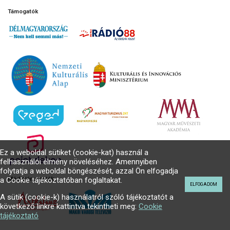
Támogatók
Ez a weboldal sütiket (cookie-kat) használ a
felhasználói élmény növeléséhez. Amennyiben
folytatja a weboldal böngészését, azzal Ön elfogadja
a Cookie tájékoztatóban foglaltakat.
Médiatámogatók
ELFOGADOM
A sütik (cookie-k) használatról szóló tájékoztatót a
következő linkre kattintva tekintheti meg:
Cookie
tájékoztató