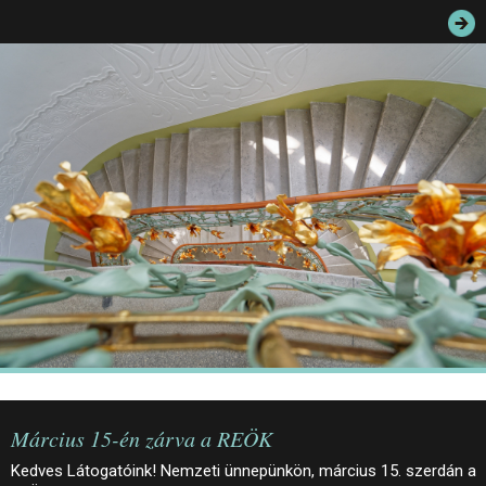
JEGYEK
ELÉRHETŐSÉG
PALOTASÉTÁK ÉS VEZETÉSEK
KÖZÉRDEKŰ ADATOK
Március 15-én zárva a REÖK
Kedves Látogatóink! Nemzeti ünnepünkön, március 15. szerdán a