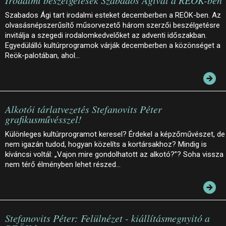
Irodalmi beszélgetések Szabados Ágival a REÖK-ben
Szabados Ági tart irodalmi esteket decemberben a REÖK-ben. Az
olvasásnépszerűsítő műsorvezető három szerzői beszélgetésre
invitálja a szegedi irodalomkedvelőket az adventi időszakban.
Egyedülálló kultúrprogramok várják decemberben a közönséget a
Reök-palotában, ahol…
Alkotói tárlatvezetés Stefanovits Péter
grafikusművésszel!
Különleges kultúrprogramot keresel? Érdekel a képzőművészet, de
nem igazán tudod, hogyan közelíts a kortársakhoz? Mindig is
kíváncsi voltál: „Vajon mire gondolhatott az alkotó?”? Soha vissza
nem térő élményben lehet részed…
Stefanovits Péter: Felülnézet - kiállításmegnyitó a