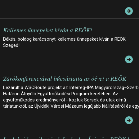
Kellemes ünnepeket kíván a REÖK!
Békés, boldog karácsonyt, kellemes ünnepeket kíván a REÖK
Szeged!
Zárókonferenciával búcsúztatta az óévet a REÖK
Lezárult a WSCRoute projekt az Interreg-IPA Magyarország–Szerb
Határon Átnyúló Együttműködési Program keretében. Az
együttműködés eredményeiről - köztük Sorsok és utak című
tárlatunkról, az Újvidéki Városi Múzeum legújabb kiállításáról és eg