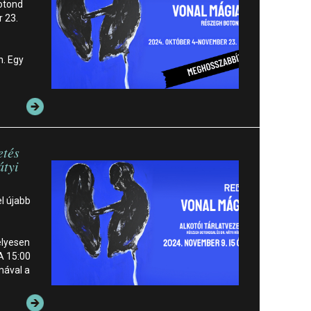
Botond
 23.
n. Egy
etés
átyi
el újabb
lyesen
 A 15:00
mával a