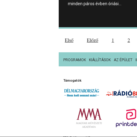
minden páros évben óriási…
Első
Előző
1
2
PROGRAMOK
KIÁLLÍTÁSOK
AZ ÉPÜLET
Támogatók