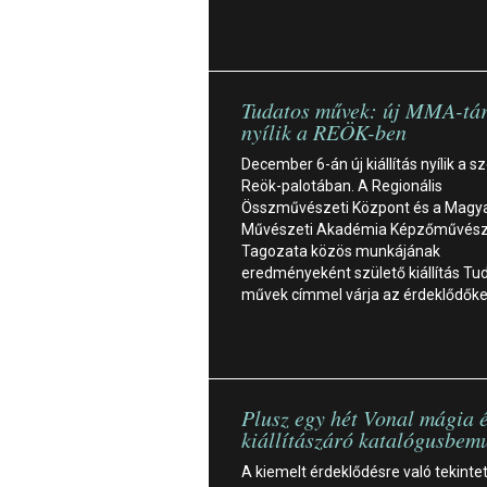
Tudatos művek: új MMA-tár
nyílik a REÖK-ben
December 6-án új kiállítás nyílik a s
Reök-palotában. A Regionális
Összművészeti Központ és a Magy
Művészeti Akadémia Képzőművész
Tagozata közös munkájának
eredményeként születő kiállítás Tu
művek címmel várja az érdeklődők
Plusz egy hét Vonal mágia 
kiállítászáró katalógusbem
A kiemelt érdeklődésre való tekintet