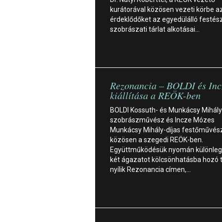
kurátorával közösen vezeti körbe a
érdeklődőket az egyedülálló festész
szobrászati tárlat alkotásai…
Rezonancia – BOLDI és In
kiállítása a REÖK-ben
BOLDI Kossuth- és Munkácsy Mihály
szobrászművész és Incze Mózes
Munkácsy Mihály-díjas festőművész á
közösen a szegedi REÖK-ben.
Együttműködésük nyomán különleg
két ágazatot kölcsönhatásba hozó t
nyílik Rezonancia címen,…