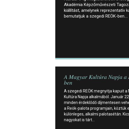
Akadémia Képzőművészeti Tagoza
kiállítást, amelynek reprezentatív
bemutatjuk a szegedi REÖK-ben.…
A Magyar Kultúra Napja a
ben
A szegedi REÖK megnyitja kapuit a
Kultúra Napja alkalmából. Január 2
minden érdeklődő díjmentesen vehe
a Reök-palota programjain, köztük 
különleges, alkalmi palotasétán. Kic
nagyokat is tárt…