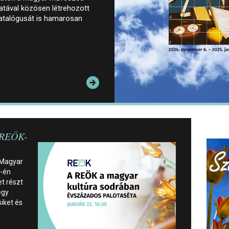
tával közösen létrehozott
 katalógusát is hamarosan
 REÖK-
 Magyar
2-én
t részt
egy
siket és