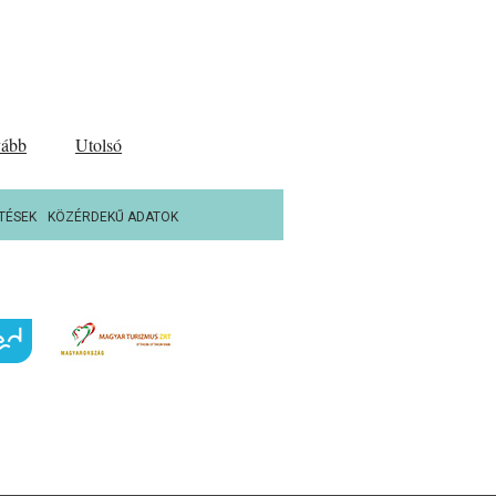
vább
Utolsó
TÉSEK
KÖZÉRDEKŰ ADATOK