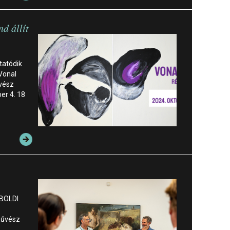
d állít
tatódik
 Vonal
űvész
er 4. 18
 BOLDI
őművész