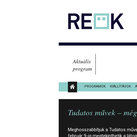
Aktuális
program
PROGRAMOK
KIÁLLÍTÁSOK
KÖZÉRDEKŰ ADATOK
Tudatos művek – még 
Meghosszabbítjuk a Tudatos művek
február 9-ig megtekinthetik a lát