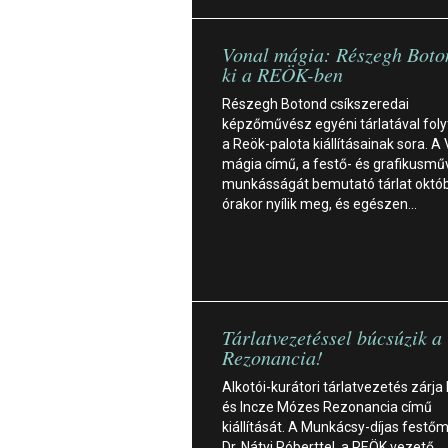
Vonal mágia: Részegh Boton
ki a REÖK-ben
Részegh Botond csíkszeredai
képzőművész egyéni tárlatával foly
a Reök-palota kiállításainak sora. A
mágia című, a festő- és grafikusm
munkásságát bemutató tárlat októb
órakor nyílik meg, és egészen…
Tárlatvezetéssel búcsúzik a
Rezonancia!
Alkotói-kurátori tárlatvezetés zárja
és Incze Mózes Rezonancia című
kiállítását. A Munkácsy-díjas fest
Dr. Nátyi Róberttel, a REÖK vezető