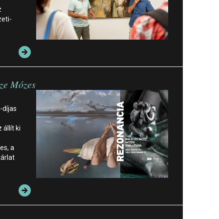
z
eti-
cze Mózes
-díjas
llít ki
es, a
árlat