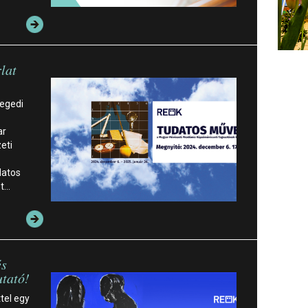
lat
zegedi
ar
eti
datos
et…
és
utató!
tel egy