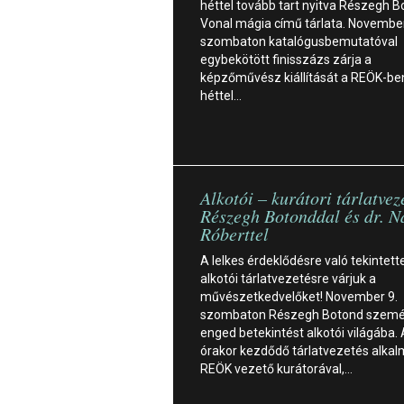
héttel tovább tart nyitva Részegh 
Vonal mágia című tárlata. November
szombaton katalógusbemutatóval
egybekötött finisszázs zárja a
képzőművész kiállítását a REÖK-be
héttel…
Alkotói – kurátori tárlatvez
Részegh Botonddal és dr. N
Róberttel
A lelkes érdeklődésre való tekintett
alkotói tárlatvezetésre várjuk a
művészetkedvelőket! November 9.
szombaton Részegh Botond szemé
enged betekintést alkotói világába.
órakor kezdődő tárlatvezetés alkal
REÖK vezető kurátorával,…