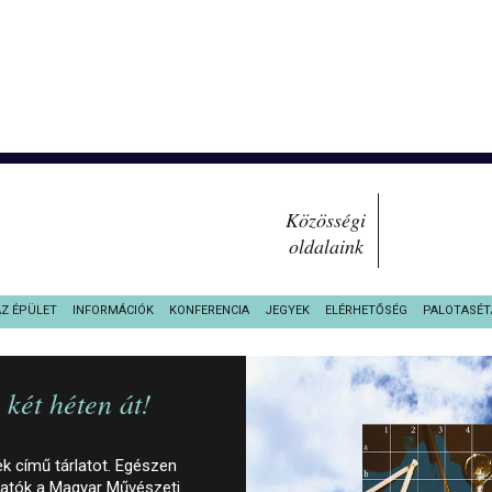
Közösségi
oldalaink
AZ ÉPÜLET
INFORMÁCIÓK
KONFERENCIA
JEGYEK
ELÉRHETŐSÉG
PALOTASÉT
két héten át!
 című tárlatot. Egészen
ogatók a Magyar Művészeti