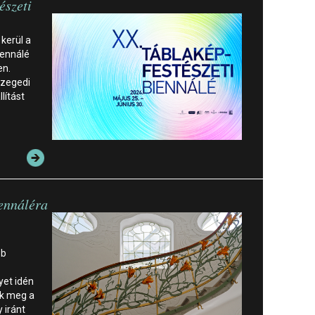
észeti
 kerül a
iennálé
en.
Szegedi
lítást
iennáléra
bb
yet idén
nk meg a
 iránt