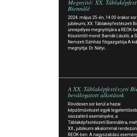
Megnyitó: XX. Táblaképfest
Biennálé
2024. május 25-én, 14.00 órakor sor
jubileumi, XX. Táblaképfestészeti B
ünnepélyes megnyitójára a REÖK-b
Köszöntőt mond: Barnák László, a 
Nemzeti Színház főigazgatója.A kiál
megnyitja: Dr. Nátyi…
A XX. Táblaképfestészeti B
beválogatott alkotások
Rövidesen sor kerül a hazai
képzőművészet egyik legjelentőse
visszatérő eseményére, a
Táblaképfestészeti Biennáléra, mel
XX., jubileumi alkalommal rendezü
REÖK-ben. A nagyszabású esemény