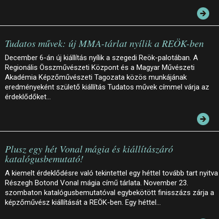
Tudatos művek: új MMA-tárlat nyílik a REÖK-ben
December 6-án új kiállítás nyílik a szegedi Reök-palotában. A
Regionális Összművészeti Központ és a Magyar Művészeti
Akadémia Képzőművészeti Tagozata közös munkájának
eredményeként születő kiállítás Tudatos művek címmel várja az
érdeklődőket…
Plusz egy hét Vonal mágia és kiállítászáró
katalógusbemutató!
A kiemelt érdeklődésre való tekintettel egy héttel tovább tart nyitva
Részegh Botond Vonal mágia című tárlata. November 23.
szombaton katalógusbemutatóval egybekötött finisszázs zárja a
képzőművész kiállítását a REÖK-ben. Egy héttel…