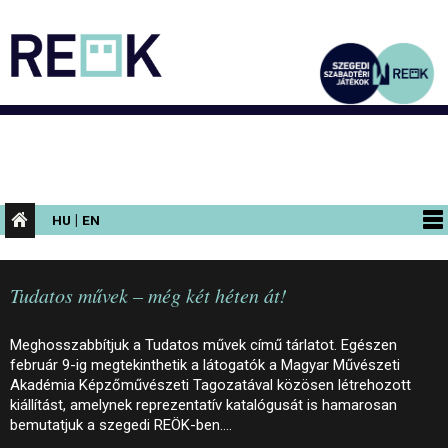
|
HU
EN
PROGRAMOK
Tudatos művek – még két héten át!
KIÁLLÍTÁSOK
AZ ÉPÜLET
Meghosszabbítjuk a Tudatos művek című tárlatot. Egészen
február 9-ig megtekinthetik a látogatók a Magyar Művészeti
INFORMÁCIÓK
Akadémia Képzőművészeti Tagozatával közösen létrehozott
kiállítást, amelynek reprezentatív katalógusát is hamarosan
KONFERENCIA
bemutatjuk a szegedi REÖK-ben.…