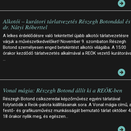
Alkotói – kurátori tárlatvezetés Részegh Botonddal és
dr. Nátyi Róberttel
A lelkes érdeklődésre való tekintettel újabb alkotói tárlatvezetésre
várjuk a művészetkedvelőket! November 9. szombaton Részegh
Botond személyesen enged betekintést alkotói világába. A 15:00
órakor kezdődő tárlatvezetés alkalmával a REÖK vezető kurátoráva
…
Vonal mágia: Részegh Botond állít ki a REÖK-ben
Részegh Botond csíkszeredai képzőművész egyéni tárlatával
folytatódik a Reök-palota kiállításainak sora. A Vonal mágia című, 
festő- és grafikusművész munkásságát bemutató tárlat október 4
18 órakor nyílik meg, és egészen…