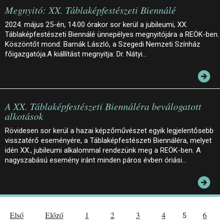
Megnyitó: XX. Táblaképfestészeti Biennálé
2024. május 25-én, 14.00 órakor sor kerül a jubileumi, XX.
Táblaképfestészeti Biennálé ünnepélyes megnyitójára a REÖK-ben
Köszöntőt mond: Barnák László, a Szegedi Nemzeti Színház
főigazgatója.A kiállítást megnyitja: Dr. Nátyi…
A XX. Táblaképfestészeti Biennáléra beválogatott
alkotások
Rövidesen sor kerül a hazai képzőművészet egyik legjelentősebb
visszatérő eseményére, a Táblaképfestészeti Biennáléra, melyet
idén XX., jubileumi alkalommal rendezünk meg a REÖK-ben. A
nagyszabású esemény iránt minden páros évben óriási…
Első
Előző
1
2
3
4
6
5