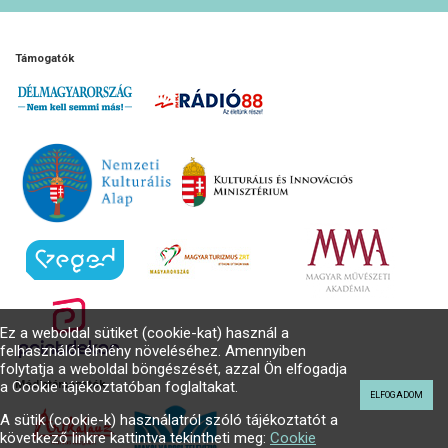
Támogatók
Ez a weboldal sütiket (cookie-kat) használ a
felhasználói élmény növeléséhez. Amennyiben
folytatja a weboldal böngészését, azzal Ön elfogadja
Médiatámogatók
a Cookie tájékoztatóban foglaltakat.
ELFOGADOM
A sütik (cookie-k) használatról szóló tájékoztatót a
következő linkre kattintva tekintheti meg:
Cookie