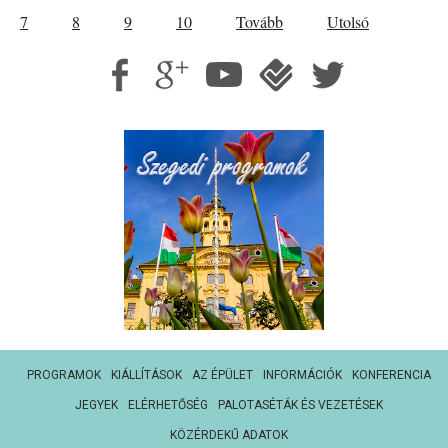
7
8
9
10
Tovább
Utolsó
PROGRAMOK
KIÁLLÍTÁSOK
AZ ÉPÜLET
INFORMÁCIÓK
KONFERENCIA
JEGYEK
ELÉRHETŐSÉG
PALOTASÉTÁK ÉS VEZETÉSEK
KÖZÉRDEKŰ ADATOK