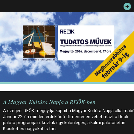
JEGYEK
ELÉRHETŐSÉG
PALOTASÉTÁK ÉS VEZETÉSEK
KÖZÉRDEKŰ ADATOK
A Magyar Kultúra Napja a REÖK-ben
A szegedi REÖK megnyitja kapuit a Magyar Kultúra Napja alkalmábó
Január 22-én minden érdeklődő díjmentesen vehet részt a Reök-
palota programjain, köztük egy különleges, alkalmi palotasétán.
Kicsiket és nagyokat is tárt…