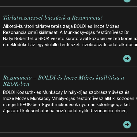
Tárlatvezetéssel búcsúzik a Rezonancia!
Alkotói-kurátori tárlatvezetés zárja BOLDI és Incze Mózes
Rezonancia című kiállítását. A Munkácsy-díjas festőművész Dr.
Nátyi Róberttel, a REÖK vezető kurátorával közösen vezeti körbe a
érdeklődőket az egyedülálló festészeti-szobrászati tárlat alkotása
Rezonancia – BOLDI és Incze Mózes kiállítása a
REÖK-ben
BOLDI Kossuth- és Munkácsy Mihály-díjas szobrászművész és
Incze Mózes Munkácsy Mihály-díjas festőművész állít ki közösen 
szegedi REÖK-ben. Együttműködésük nyomán különleges, a két
ágazatot kölcsönhatásba hozó tárlat nyílik Rezonancia címen,…