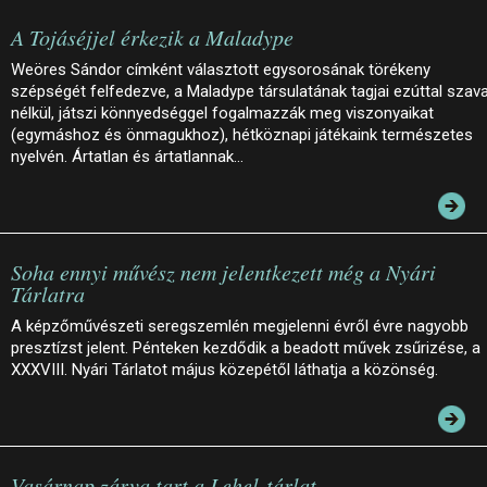
A Tojáséjjel érkezik a Maladype
Weöres Sándor címként választott egysorosának törékeny
szépségét felfedezve, a Maladype társulatának tagjai ezúttal szav
nélkül, játszi könnyedséggel fogalmazzák meg viszonyaikat
(egymáshoz és önmagukhoz), hétköznapi játékaink természetes
nyelvén. Ártatlan és ártatlannak…
Soha ennyi művész nem jelentkezett még a Nyári
Tárlatra
A képzőművészeti seregszemlén megjelenni évről évre nagyobb
presztízst jelent. Pénteken kezdődik a beadott művek zsűrizése, a
XXXVIII. Nyári Tárlatot május közepétől láthatja a közönség.
Vasárnap zárva tart a Lehel-tárlat