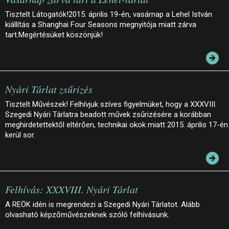
Tisztelt Látogatók!2015. április 19-én, vasárnap a Lehel István
kiállítás a Shanghai Four Seasons megnyitója miatt zárva
tart.Megértésüket köszönjük!
Nyári Tárlat zsűrizés
Tisztelt Művészek! Felhívjuk szíves figyelmüket, hogy a XXXVIII.
Szegedi Nyári Tárlatra beadott művek zsűrizésére a korábban
meghirdetettektől eltérően, technikai okok miatt 2015. április 17-én
kerül sor.
Felhívás: XXXVIII. Nyári Tárlat
A REÖK idén is megrendezi a Szegedi Nyári Tárlatot. Alább
olvasható képzőművészeknek szóló felhívásunk.