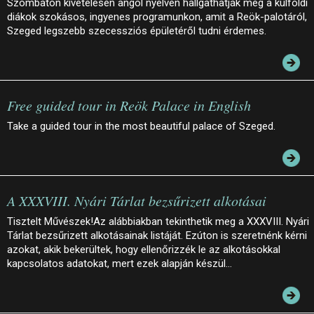
Szombaton kivételesen angol nyelven hallgathatják meg a külföldi
diákok szokásos, ingyenes programunkon, amit a Reök-palotáról,
Szeged legszebb szecessziós épületéről tudni érdemes.
Free guided tour in Reök Palace in English
Take a guided tour in the most beautiful palace of Szeged.
A XXXVIII. Nyári Tárlat bezsűrizett alkotásai
Tisztelt Művészek!Az alábbiakban tekinthetik meg a XXXVIII. Nyári
Tárlat bezsűrizett alkotásainak listáját. Ezúton is szeretnénk kérni
azokat, akik bekerültek, hogy ellenőrizzék le az alkotásokkal
kapcsolatos adatokat, mert ezek alapján készül…