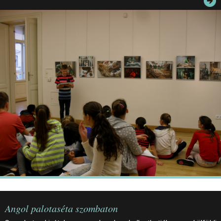
JEGYEK
ELÉRHETŐSÉG
PALOTASÉTÁK ÉS VEZETÉSEK
KÖZÉRDEKŰ ADATOK
Angol palotaséta szombaton