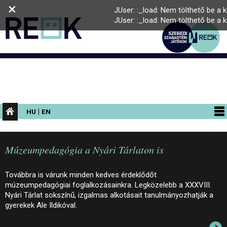
×
JUser: :_load: Nem tölthető be a
JUser: :_load: Nem tölthető be a
|
HU
EN
PROGRAMOK
Múzeumpedagógia a Nyári Tárlaton is
KIÁLLÍTÁSOK
AZ ÉPÜLET
Továbbra is várunk minden kedves érdeklődőt
múzeumpedagógiai foglalkozásainkra. Legközelebb a XXXVIII.
INFORMÁCIÓK
Nyári Tárlat sokszínű, izgalmas alkotásait tanulmányozhatják a
gyerekek Ale Ildikóval.
KONFERENCIA