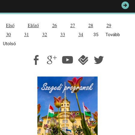
Első
Előző
26
27
28
29
30
31
32
33
34
35
Tovább
Utolsó