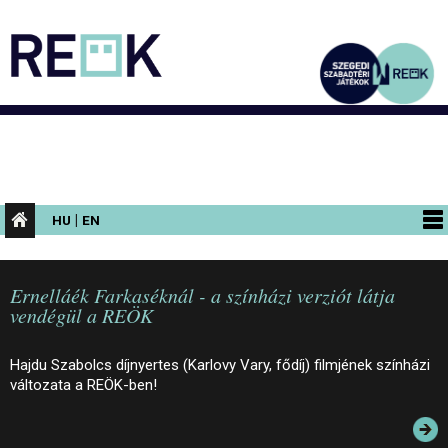
|
HU
EN
PROGRAMOK
Ernelláék Farkaséknál - a színházi verziót látja
KIÁLLÍTÁSOK
vendégül a REÖK
AZ ÉPÜLET
Hajdu Szabolcs díjnyertes (Karlovy Vary, fődíj) filmjének színházi
INFORMÁCIÓK
változata a REÖK-ben!
KONFERENCIA