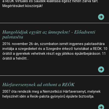
a REÖK Virtuális és Saudek-kiállítása egész héten zárva tart.
Megértésüket köszönjük!
Hangolódjuk együtt az ünnepekre! - Előadventi
palotaséta
2016. november 26-án, szombaton ismét ingyenes palotasétára
invitálja a szegedieket és a Szegedre érkező turistákat a REÖK. 10
órától a gyerekek vehetnek részt egy játékos épületbejáráson. 11
órától a felnőtt…
Hárfaversenynek ad otthont a REÖK
2007 óta rendezik meg a Nemzetközi Hárfaversenyt, melynek
helyszínét idén a Reök-palota gyönyörű épülete biztosítja.