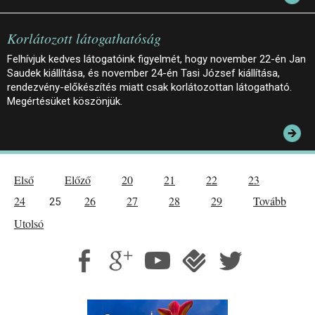
Korlátozott látogathatóság
Felhívjuk kedves látogatóink figyelmét, hogy november 22-én Jan
Saudek kiállítása, és november 24-én Tasi József kiállítása,
rendezvény-előkészítés miatt csak korlátozottan látogatható.
Megértésüket köszönjük.
Első
Előző
20
21
22
23
24
26
27
28
29
Tovább
25
Utolsó