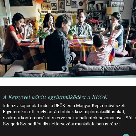
JEGYEK
ELÉRHETŐSÉG
PALOTASÉTÁK ÉS VEZETÉSEK
KÖZÉRDEKŰ ADATOK
A Képzővel kötött együttműködést a REÖK
Intenzív kapcsolat indul a REÖK és a Magyar Képzőművészeti
Egyetem között, mely során többek közt diplomakiállításokat,
szakmai konferenciákat szerveznek a hallgatók bevonásával. Sőt, 
Szegedi Szabadtéri díszlettervezési munkálataiban is részt…