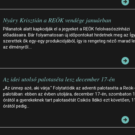
Nyáry Krisztián a REÖK vendége januárban
Pillanatok alatt kapkodják el a jegyeket a REÖK felolvasószínházi
előadásaira. Bár folyamatosan új időpontokat hirdetnek meg az Íg
szerettek ők egy-egy produkciójából, így is rengeteg néző marad le
az élményről.…
Az idei utolsó palotaséta lesz december 17-én
„Az ünnep azé, aki várja." Folytatódik az adventi palotaséta a Reök-
palotában: ebben az évben utoljára, december 17-én, szombaton 
órától a gyerekeknek tart palotasétát Csikós Ildikó ezt követően, 1
órától pedig…