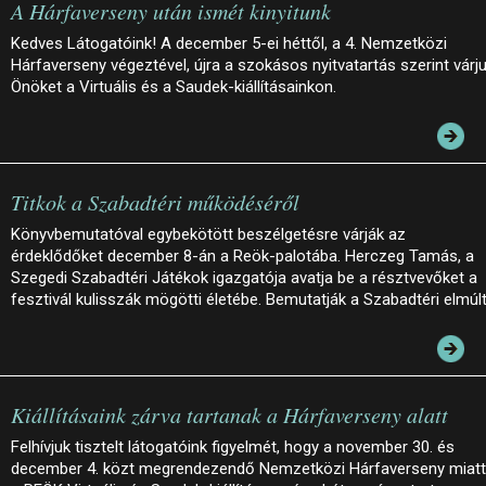
A Hárfaverseny után ismét kinyitunk
Kedves Látogatóink! A december 5-ei héttől, a 4. Nemzetközi
Hárfaverseny végeztével, újra a szokásos nyitvatartás szerint várj
Önöket a Virtuális és a Saudek-kiállításainkon.
Titkok a Szabadtéri működéséről
Könyvbemutatóval egybekötött beszélgetésre várják az
érdeklődőket december 8-án a Reök-palotába. Herczeg Tamás, a
Szegedi Szabadtéri Játékok igazgatója avatja be a résztvevőket a
fesztivál kulisszák mögötti életébe. Bemutatják a Szabadtéri elmúl
Kiállításaink zárva tartanak a Hárfaverseny alatt
Felhívjuk tisztelt látogatóink figyelmét, hogy a november 30. és
december 4. közt megrendezendő Nemzetközi Hárfaverseny miatt