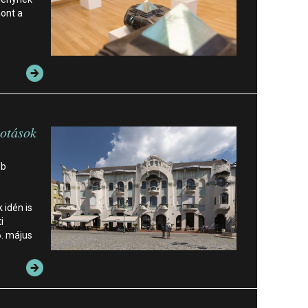
hont a
kotások
bb
 idén is
i
6. május