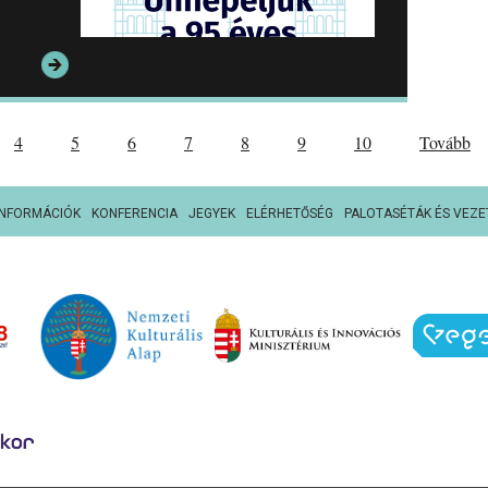
4
5
6
7
8
9
10
Tovább
INFORMÁCIÓK
KONFERENCIA
JEGYEK
ELÉRHETŐSÉG
PALOTASÉTÁK ÉS VEZE