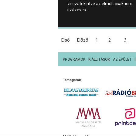
visszatekintve az elmúlt csaknem
százéves…
2
3
Első
Előző
1
PROGRAMOK
KIÁLLÍTÁSOK
AZ ÉPÜLET
Támogatók