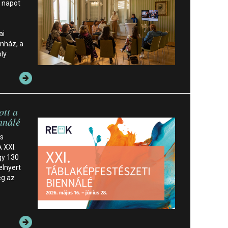
 napot
ai
nház, a
ly
ott a
nnálé
es
 XXI.
gy 130
elnyert
eg az