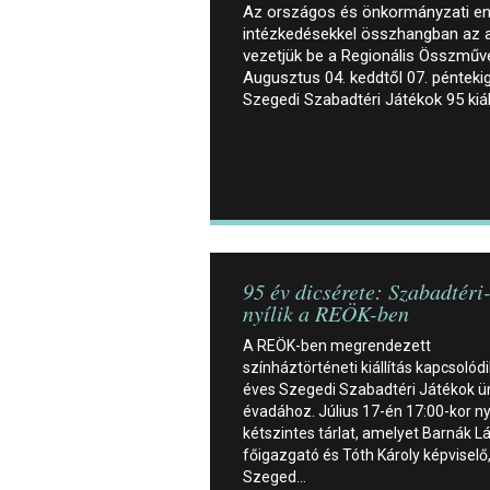
Az országos és önkormányzati en
intézkedésekkel összhangban az a
vezetjük be a Regionális Összműv
Augusztus 04. keddtől 07. péntekig 
Szegedi Szabadtéri Játékok 95 kiál
95 év dicsérete: Szabadtéri-
nyílik a REÖK-ben
A REÖK-ben megrendezett
színháztörténeti kiállítás kapcsolódi
éves Szegedi Szabadtéri Játékok ü
évadához. Július 17-én 17:00-kor nyí
kétszintes tárlat, amelyet Barnák L
főigazgató és Tóth Károly képviselő
Szeged…