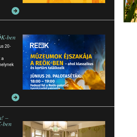
ÖK-ben
us 20-
 a
melynek
a! –
K-ben