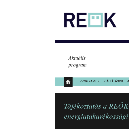
Aktuális
program
PROGRAMOK
KIÁLLÍTÁSOK
KÖZÉRDEKŰ ADATOK
Tájékoztatás a REÖK-
energiatakarékossági