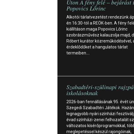
Úton A fény felé – bejárást 
Popovics Lőrinc
Alkotói tárlatvezetést rendezünk ápr
én 16:30-tól a REÖK-ben. A fény fel
kiállításon maga Popovics Lőrinc
szobrászművész kalauzolja majd, dr
Róbert kurátor közreműködésével, 
érdeklődőket a hangulatos tárlat
termeiben.…
Szabadtéri-szülinapi rajzpá
iskolásoknak
2026-ban fennállásának 95. évét ün
Szegedi Szabadtéri Játékok. Hazá
legnagyobb nyári színházi fesztivál
évad színházi-zenei felhozatalát sz
változatos kísérőprogramokkal, töb
meglepetéssel készül rajongóinak,