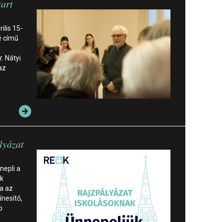
tart
ilis 15-
é című
. Nátyi
az
lyázat
nepli a
nk
ja az
ínesítő,
b