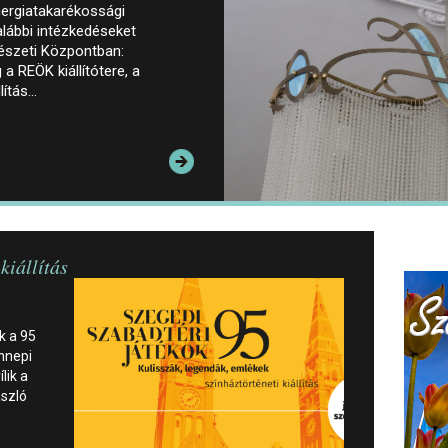
ergiatakarékossági
lábbi intézkedéseket
észeti Központban:
a REÖK kiállítótere, a
lítás…
kiállítás
k a 95
nnepi
lik a
ászló
,