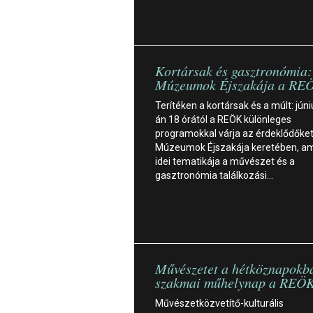
Kortársak és gasztronómia:
Múzeumok Éjszakája a RE
Terítéken a kortársak és a múlt: júni
án 18 órától a REÖK különleges
programokkal várja az érdeklődőket
Múzeumok Éjszakája keretében, a
idei tematikája a művészet és a
gasztronómia találkozási…
Művészetet a hétköznapokb
szakmai műhelynap a REÖ
Művészetközvetítő-kulturális