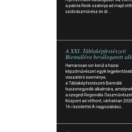
a palota Reök-szalonja ad majd ott
szobrászművész és dr.…
A XXI. Táblaképfestészeti
Biennáléra beválogatott al
Hamarosan sor kerül a hazai
képzőművészet egyik legjelentőse
visszatérő eseménye,
a Táblaképfestészeti Biennálé
huszonegyedik alkalmára, amelynek
a szegedi Regionális Összművészet
Központ ad otthont, várhatóan 202
16-i kezdettel.A nagyszabású…