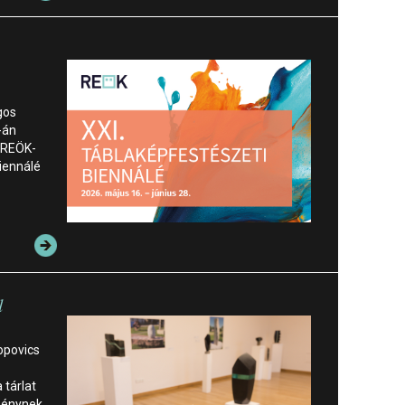
gos
-án
 REÖK-
iennálé
l
Popovics
 tárlat
ménynek