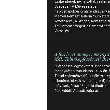
szakembereknek tartottak szakmai
Szegeden. A Művészetet a
hétköznapokba! című rendezvény a
Magyar Nemzeti Galéria munkatárs
vezetésével, a Szegedi Nemzeti Szí
Tourinform Szeged, a Somogyi Káro
Városi és…
A festészet ünnepe: megnyit
XXI. Táblaképfestészeti Bie
Díjátadással egybekötött ünnepély
megnyitót tartottunk május 16-án. A
Táblaképfestészeti Biennálé minte
alkotását, köztük az öt rangos díjat 
műveket, június 28-ig tekinthetik m
érdeklődők. Az esős időjárás…