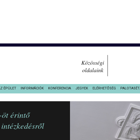
Közösségi
oldalaink
AZ ÉPÜLET
INFORMÁCIÓK
KONFERENCIA
JEGYEK
ELÉRHETŐSÉG
PALOTASÉT
öt érintő
 intézkedésről