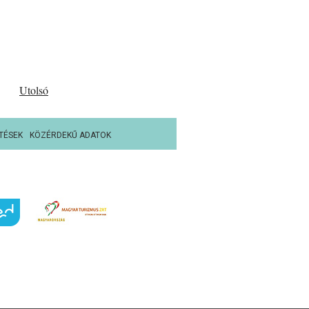
Utolsó
TÉSEK
KÖZÉRDEKŰ ADATOK