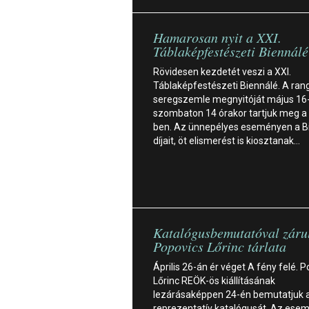
Hamarosan nyit a XXI.
Táblaképfestészeti Biennálé
Rövidesen kezdetét veszi a XXI.
Táblaképfestészeti Biennálé. A ran
seregszemle megnyitóját május 16
szombaton 14 órakor tartjuk meg a
ben. Az ünnepélyes eseményen a B
díjait, öt elismerést is kiosztanak…
Katalógusbemutatóval záru
Popovics Lőrinc tárlata
Április 26-án ér véget A fény felé. 
Lőrinc REÖK-ös kiállításának
lezárásaképpen 24-én bemutatjuk a
reprezentatív katalógusát. Az ese