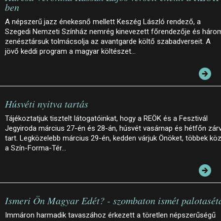
ben
A népszerű jazz énekesnő mellett Keszég László rendező, a
Szegedi Nemzeti Színház nemrég kinevezett főrendezője és háro
zenésztársuk tolmácsolja az avantgarde költő szabadverseit. A
jövő keddi program a magyar költészet…
Húsvéti nyitva tartás
Tájékoztatjuk tisztelt látogatóinkat, hogy a REÖK és a Fesztivál
Jegyiroda március 27-én és 28-án, húsvét vasárnap és hétfőn zár
tart. Legközelebb március 29-én, kedden várjuk Önöket, többek köz
a Szín-Forma-Tér…
Ismeri Ön Magyar Edét? - szombaton ismét palotasét
Immáron harmadik tavaszához érkezett a töretlen népszerűségű