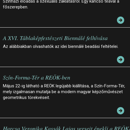
Színházi előadás a szexuális zaklatásról. Egy kancsó teával a
főszerepben.
A XVI. Táblaképfestészeti Biennálé felhívása
Az alábbiakban olvashatók az idei biennálé beadási feltételei.
Szín-Forma-Tér a REÖK-ben
Május 22-ig látható a REÖK legújabb kiállítása, a Szín-Forma-Tér,
mely izgalmasan mutatja be a modern magyar képzőművészet
geometrikus törekvéseit.
Harcsa Veronika Kassák Lajos verseit énekli a REÖK