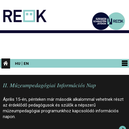
|
HU
EN
PROGRAMOK
II. Múzeumpedagógiai Információs Nap
KIÁLLÍTÁSOK
AZ ÉPÜLET
Április 15-én, pénteken már második alkalommal vehetnek részt
az érdeklődő pedagógusok és szülők a népszerű
INFORMÁCIÓK
múzeumpedagógiai programunkhoz kapcsolódó információs
napon.
KONFERENCIA