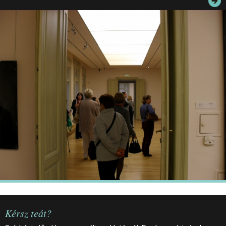
JEGYEK
ELÉRHETŐSÉG
PALOTASÉTÁK ÉS VEZETÉSEK
KÖZÉRDEKŰ ADATOK
Kérsz teát?