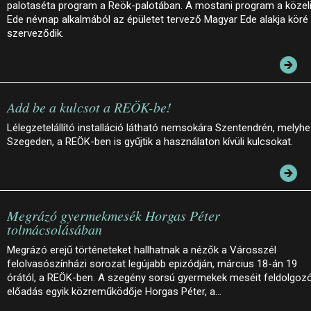
palotaséta program a Reök-palotában. A mostani program a közel
Ede névnap alkalmából az épületet tervező Magyar Ede alakja köré
szerveződik.
Add be a kulcsot a REÖK-be!
Lélegzetelállító installáció látható nemsokára Szentendrén, melyh
Szegeden, a REÖK-ben is gyűjtik a használaton kívüli kulcsokat.
Megrázó gyermekmesék Horgas Péter
tolmácsolásában
Megrázó erejű történeteket hallhatnak a nézők a Városszél
felolvasószínházi sorozat legújabb epizódján, március 18-án 19
órától, a REÖK-ben. A szegény sorsú gyermekek meséit feldolgoz
előadás egyik közreműködője Horgas Péter, a…