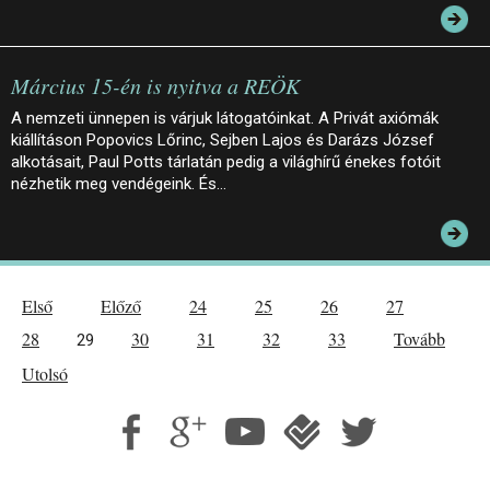
Március 15-én is nyitva a REÖK
A nemzeti ünnepen is várjuk látogatóinkat. A Privát axiómák
kiállításon Popovics Lőrinc, Sejben Lajos és Darázs József
alkotásait, Paul Potts tárlatán pedig a világhírű énekes fotóit
nézhetik meg vendégeink. És…
Első
Előző
24
25
26
27
28
30
31
32
33
Tovább
29
Utolsó